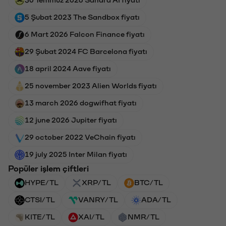
5 Şubat 2023 The Sandbox fiyatı
6 Mart 2026 Falcon Finance fiyatı
29 Şubat 2024 FC Barcelona fiyatı
18 april 2024 Aave fiyatı
25 november 2023 Alien Worlds fiyatı
13 march 2026 dogwifhat fiyatı
12 june 2026 Jupiter fiyatı
29 october 2022 VeChain fiyatı
19 july 2025 Inter Milan fiyatı
Popüler işlem çiftleri
HYPE/TL
XRP/TL
BTC/TL
CTSI/TL
VANRY/TL
ADA/TL
KITE/TL
XAI/TL
NMR/TL