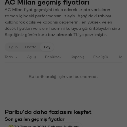
AC Milan geçmiş fiyatları
AC Milan fiyat geçmişini takip ederek kripto varlıkların
zaman içindeki performansını izleyin. Aşağıdaki tabloyu
kullanarak açılış ve kapanış değerlerini, en yüksek ve en
düşük fiyatları ve işlem hacmini kolayca görüntüleyebilirsiniz.
Seçtiğiniz günün kuru baz alınarak TL'ye çevrilmiştir.
1 gün
1 hafta
1 ay
Tarih
Açılış
En yüksek
Kapanış
En düşük
Haci
Bu tarih aralığı için veri bulunamadı.
Paribu'da daha fazlasını keşfet
Son gezilen geçmiş fiyatlar
30 Temmuz 2026 Sahara AI fiyatı