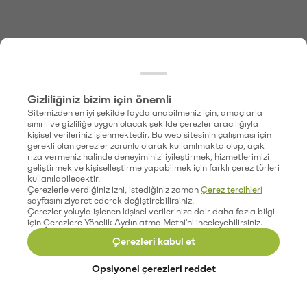
Gizliliğiniz bizim için önemli
Sitemizden en iyi şekilde faydalanabilmeniz için, amaçlarla
sınırlı ve gizliliğe uygun olacak şekilde çerezler aracılığıyla
kişisel verileriniz işlenmektedir. Bu web sitesinin çalışması için
gerekli olan çerezler zorunlu olarak kullanılmakta olup, açık
rıza vermeniz halinde deneyiminizi iyileştirmek, hizmetlerimizi
geliştirmek ve kişiselleştirme yapabilmek için farklı çerez türleri
kullanılabilecektir.
Çerezlerle verdiğiniz izni, istediğiniz zaman
Çerez tercihleri
sayfasını ziyaret ederek değiştirebilirsiniz.
Çerezler yoluyla işlenen kişisel verilerinize dair daha fazla bilgi
için Çerezlere Yönelik Aydınlatma Metni'ni inceleyebilirsiniz.
Çerezleri kabul et
Opsiyonel çerezleri reddet