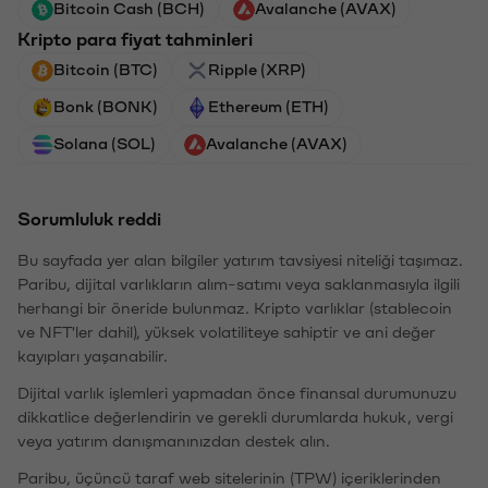
Bitcoin Cash (BCH)
Avalanche (AVAX)
Kripto para fiyat tahminleri
Bitcoin (BTC)
Ripple (XRP)
Bonk (BONK)
Ethereum (ETH)
Solana (SOL)
Avalanche (AVAX)
Sorumluluk reddi
Bu sayfada yer alan bilgiler yatırım tavsiyesi niteliği taşımaz.
Paribu, dijital varlıkların alım-satımı veya saklanmasıyla ilgili
herhangi bir öneride bulunmaz. Kripto varlıklar (stablecoin
ve NFT'ler dahil), yüksek volatiliteye sahiptir ve ani değer
kayıpları yaşanabilir.
Dijital varlık işlemleri yapmadan önce finansal durumunuzu
dikkatlice değerlendirin ve gerekli durumlarda hukuk, vergi
veya yatırım danışmanınızdan destek alın.
Paribu, üçüncü taraf web sitelerinin (TPW) içeriklerinden