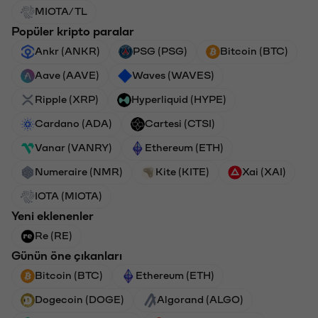
MIOTA/TL
Popüler kripto paralar
Ankr (ANKR)
PSG (PSG)
Bitcoin (BTC)
Aave (AAVE)
Waves (WAVES)
Ripple (XRP)
Hyperliquid (HYPE)
Cardano (ADA)
Cartesi (CTSI)
Vanar (VANRY)
Ethereum (ETH)
Numeraire (NMR)
Kite (KITE)
Xai (XAI)
IOTA (MIOTA)
Yeni eklenenler
Re (RE)
Günün öne çıkanları
Bitcoin (BTC)
Ethereum (ETH)
Dogecoin (DOGE)
Algorand (ALGO)