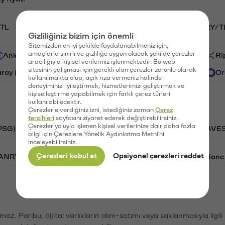
TL
HNT/TL
BTC/TL
GAL/TL
VANRY/T
Gizliliğiniz bizim için önemli
Sitemizden en iyi şekilde faydalanabilmeniz için,
amaçlarla sınırlı ve gizliliğe uygun olacak şekilde çerezler
Ankr (ANKR)
Waves (WAVES)
PSG (PSG)
Ri
aracılığıyla kişisel verileriniz işlenmektedir. Bu web
sitesinin çalışması için gerekli olan çerezler zorunlu olarak
aray (GAL)
Ethereum (ETH)
Vanar (VANRY)
Or
kullanılmakta olup, açık rıza vermeniz halinde
deneyiminizi iyileştirmek, hizmetlerimizi geliştirmek ve
kişiselleştirme yapabilmek için farklı çerez türleri
kullanılabilecektir.
Çerezlerle verdiğiniz izni, istediğiniz zaman
Çerez
tercihleri
sayfasını ziyaret ederek değiştirebilirsiniz.
Çerezler yoluyla işlenen kişisel verilerinize dair daha fazla
PSG)
Bitcoin (BTC)
Tron (TRX)
Waves (WAVES
bilgi için Çerezlere Yönelik Aydınlatma Metni'ni
inceleyebilirsiniz.
Çerezleri kabul et
Opsiyonel çerezleri reddet
VANRY)
Bonk (BONK)
Ethereum (ETH)
Avalanc
şımaz. Paribu, dijital varlıkların alım-satımı veya saklanmasıyla ilgi