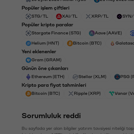
Popüler işlem çiftleri
STG/TL
XAI/TL
XRP/TL
SYN/
Popüler kripto paralar
Stargate Finance (STG)
Aave (AAVE)
Helium (HNT)
Bitcoin (BTC)
Galatas
Yeni eklenenler
Gram (GRAM)
Günün öne çıkanları
Ethereum (ETH)
Stellar (XLM)
PSG (
Kripto para fiyat tahminleri
Bitcoin (BTC)
Ripple (XRP)
Vanar (
Sorumluluk reddi
Bu sayfada yer alan bilgiler yatırım tavsiyesi niteliği ta