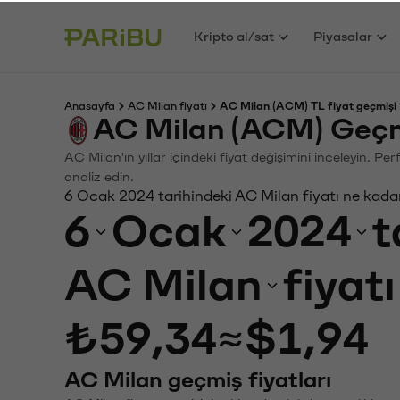
Kripto al/sat
Piyasalar
Anasayfa
AC Milan fiyatı
AC Milan (ACM) TL fiyat geçmişi
AC Milan (ACM) Geçm
AC Milan'ın yıllar içindeki fiyat değişimini inceleyin. P
analiz edin.
6 Ocak 2024 tarihindeki AC Milan fiyatı ne kada
6
Ocak
2024
t
AC Milan
fiyat
₺59,34
≈
$1,94
AC Milan geçmiş fiyatları