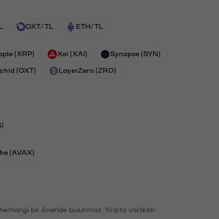
L
OXT/TL
ETH/TL
pple (XRP)
Xai (XAI)
Synapse (SYN)
chid (OXT)
LayerZero (ZRO)
)
he (AVAX)
li herhangi bir öneride bulunmaz. Kripto varlıklar