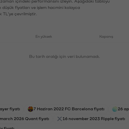
n zaman içindeki performansını izleyin. Aşağıdaki tabloyu
n düşük fiyatları ve işlem hacmini kolayca
 TL'ye çevrilmiştir.
En yüksek
Kapanış
Bu tarih aralığı için veri bulunamadı.
ayer fiyatı
7 Haziran 2022 FC Barcelona fiyatı
26 ap
 march 2026 Quant fiyatı
16 november 2023 Ripple fiyatı
y fiyatı