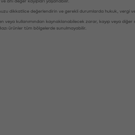
r ve ani değer kayıpları yaşanabilir.
nuzu dikkatlice değerlendirin ve gerekli durumlarda hukuk, vergi v
den veya kullanımından kaynaklanabilecek zarar, kayıp veya diğer 
Bazı ürünler tüm bölgelerde sunulmayabilir.