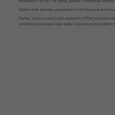
(stablecoin ve NFT'ler dahil), yüksek volatiliteye sahipti
Dijital varlık işlemleri yapmadan önce finansal durumu
Paribu, üçüncü taraf web sitelerinin (TPW) içeriklerin
varlıklarınızda kayıp veya değer düşüşüne yol açabilir. 