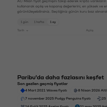
AC Milan fiyat geçmişini takip ederek kripto varlıkları
kullanarak açılış ve kapanış değerlerini, en yüksek ve e
görüntüleyebilirsiniz. Seçtiğiniz günün kuru baz alınarak
1 gün
1 hafta
1 ay
Tarih
Açılış
Paribu'da daha fazlasını keşfet
Son gezilen geçmiş fiyatlar
4 Mart 2021 Waves fiyatı
8 Nisan 2026 Altl
7 november 2025 Pudgy Penguins fiyatı
25
16 Eylül 2025 Axelar fiyatı
21 may 2025 Ital