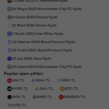
2 Ocak 2022 FC Barcelona fiyatı
26 Mayıs 2025 Manchester City FC fiyatı
6 Kasım 2025 Ethena fiyatı
31 Mart 2026 Golem fiyatı
7 Aralık 2022 Inter Milan fiyatı
13 Haziran 2024 Band Protocol fiyatı
24 Aralık 2021 Band Protocol fiyatı
23 july 2026 Aevo fiyatı
23 Kasım 2024 Manchester City FC fiyatı
Popüler işlem çiftleri
XAI/TL
ADA/TL
XRP/TL
HYPE/TL
GAL/TL
BTC/TL
SYN/TL
NMR/TL
RENDER/TL
KITE/TL