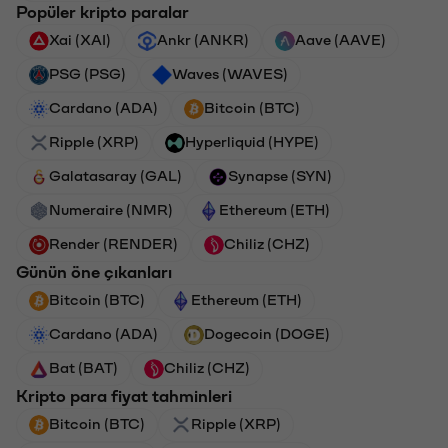
Popüler kripto paralar
Xai (XAI)
Ankr (ANKR)
Aave (AAVE)
PSG (PSG)
Waves (WAVES)
Cardano (ADA)
Bitcoin (BTC)
Ripple (XRP)
Hyperliquid (HYPE)
Galatasaray (GAL)
Synapse (SYN)
Numeraire (NMR)
Ethereum (ETH)
Render (RENDER)
Chiliz (CHZ)
Günün öne çıkanları
Bitcoin (BTC)
Ethereum (ETH)
Cardano (ADA)
Dogecoin (DOGE)
Bat (BAT)
Chiliz (CHZ)
Kripto para fiyat tahminleri
Bitcoin (BTC)
Ripple (XRP)