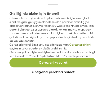
Gizliliğiniz bizim için önemli
Sitemizden en iyi şekilde faydalanabilmeniz için, amaçlarla
sınırlı ve gizliliğe uygun olacak şekilde çerezler aracılığıyla
kişisel verileriniz işlenmektedir. Bu web sitesinin çalışması için
gerekli olan çerezler zorunlu olarak kullanılmakta olup, açık
rıza vermeniz halinde deneyiminizi iyileştirmek, hizmetlerimizi
geliştirmek ve kişiselleştirme yapabilmek için farklı çerez türleri
kullanılabilecektir.
Çerezlerle verdiğiniz izni, istediğiniz zaman
Çerez tercihleri
sayfasını ziyaret ederek değiştirebilirsiniz.
Çerezler yoluyla işlenen kişisel verilerinize dair daha fazla bilgi
için Çerezlere Yönelik Aydınlatma Metni'ni inceleyebilirsiniz.
Çerezleri kabul et
Opsiyonel çerezleri reddet
Paribu’yu keşfet