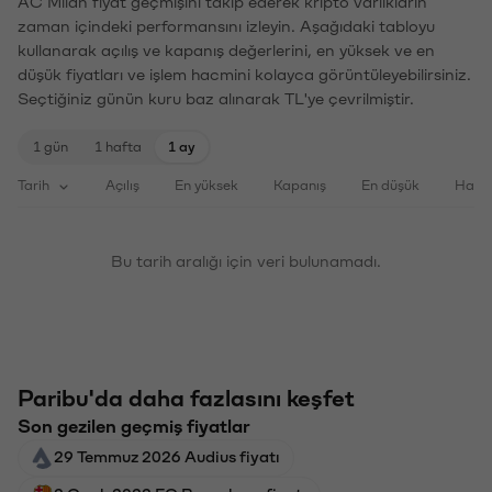
AC Milan fiyat geçmişini takip ederek kripto varlıkların
zaman içindeki performansını izleyin. Aşağıdaki tabloyu
kullanarak açılış ve kapanış değerlerini, en yüksek ve en
düşük fiyatları ve işlem hacmini kolayca görüntüleyebilirsiniz.
Seçtiğiniz günün kuru baz alınarak TL'ye çevrilmiştir.
1 gün
1 hafta
1 ay
Tarih
Açılış
En yüksek
Kapanış
En düşük
Haci
Bu tarih aralığı için veri bulunamadı.
Paribu'da daha fazlasını keşfet
Son gezilen geçmiş fiyatlar
29 Temmuz 2026 Audius fiyatı