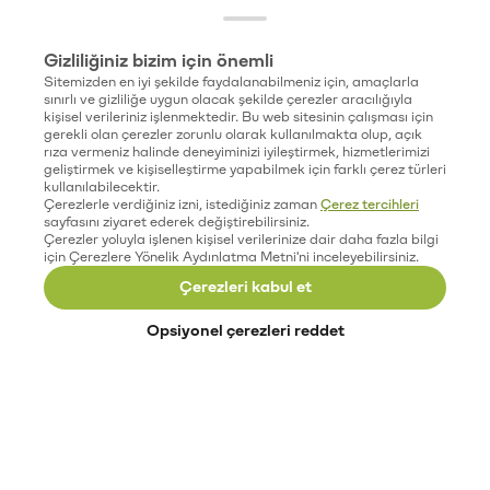
Gizliliğiniz bizim için önemli
Sitemizden en iyi şekilde faydalanabilmeniz için, amaçlarla
sınırlı ve gizliliğe uygun olacak şekilde çerezler aracılığıyla
kişisel verileriniz işlenmektedir. Bu web sitesinin çalışması için
gerekli olan çerezler zorunlu olarak kullanılmakta olup, açık
rıza vermeniz halinde deneyiminizi iyileştirmek, hizmetlerimizi
geliştirmek ve kişiselleştirme yapabilmek için farklı çerez türleri
kullanılabilecektir.
Çerezlerle verdiğiniz izni, istediğiniz zaman
Çerez tercihleri
sayfasını ziyaret ederek değiştirebilirsiniz.
Çerezler yoluyla işlenen kişisel verilerinize dair daha fazla bilgi
için Çerezlere Yönelik Aydınlatma Metni'ni inceleyebilirsiniz.
Çerezleri kabul et
Opsiyonel çerezleri reddet
Paribu’yu keşfet