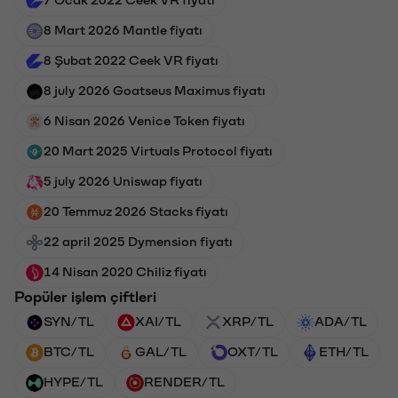
8 Mart 2026 Mantle fiyatı
8 Şubat 2022 Ceek VR fiyatı
8 july 2026 Goatseus Maximus fiyatı
6 Nisan 2026 Venice Token fiyatı
20 Mart 2025 Virtuals Protocol fiyatı
5 july 2026 Uniswap fiyatı
20 Temmuz 2026 Stacks fiyatı
22 april 2025 Dymension fiyatı
14 Nisan 2020 Chiliz fiyatı
Popüler işlem çiftleri
SYN/TL
XAI/TL
XRP/TL
ADA/TL
BTC/TL
GAL/TL
OXT/TL
ETH/TL
HYPE/TL
RENDER/TL