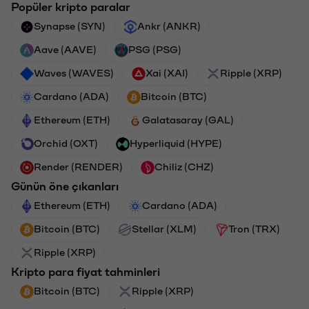
Popüler kripto paralar
Synapse (SYN)
Ankr (ANKR)
Aave (AAVE)
PSG (PSG)
Waves (WAVES)
Xai (XAI)
Ripple (XRP)
Cardano (ADA)
Bitcoin (BTC)
Ethereum (ETH)
Galatasaray (GAL)
Orchid (OXT)
Hyperliquid (HYPE)
Render (RENDER)
Chiliz (CHZ)
Günün öne çıkanları
Ethereum (ETH)
Cardano (ADA)
Bitcoin (BTC)
Stellar (XLM)
Tron (TRX)
Ripple (XRP)
Kripto para fiyat tahminleri
Bitcoin (BTC)
Ripple (XRP)