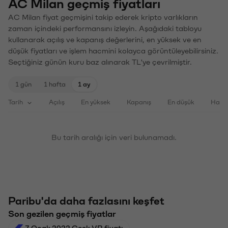
AC Milan geçmiş fiyatları
AC Milan fiyat geçmişini takip ederek kripto varlıkların
zaman içindeki performansını izleyin. Aşağıdaki tabloyu
kullanarak açılış ve kapanış değerlerini, en yüksek ve en
düşük fiyatları ve işlem hacmini kolayca görüntüleyebilirsiniz.
Seçtiğiniz günün kuru baz alınarak TL'ye çevrilmiştir.
1 gün
1 hafta
1 ay
Tarih
Açılış
En yüksek
Kapanış
En düşük
Haci
Bu tarih aralığı için veri bulunamadı.
Paribu'da daha fazlasını keşfet
Son gezilen geçmiş fiyatlar
7 Ocak 2022 Ceek VR fiyatı