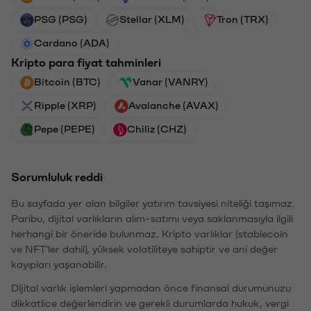
PSG (PSG)
Stellar (XLM)
Tron (TRX)
Cardano (ADA)
Kripto para fiyat tahminleri
Bitcoin (BTC)
Vanar (VANRY)
Ripple (XRP)
Avalanche (AVAX)
Pepe (PEPE)
Chiliz (CHZ)
Sorumluluk reddi
Bu sayfada yer alan bilgiler yatırım tavsiyesi niteliği taşımaz.
Paribu, dijital varlıkların alım-satımı veya saklanmasıyla ilgili
herhangi bir öneride bulunmaz. Kripto varlıklar (stablecoin
ve NFT'ler dahil), yüksek volatiliteye sahiptir ve ani değer
kayıpları yaşanabilir.
Dijital varlık işlemleri yapmadan önce finansal durumunuzu
dikkatlice değerlendirin ve gerekli durumlarda hukuk, vergi