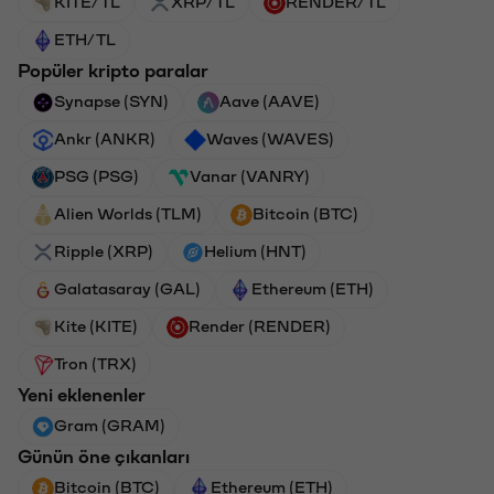
KITE/TL
XRP/TL
RENDER/TL
ETH/TL
Popüler kripto paralar
Synapse (SYN)
Aave (AAVE)
Ankr (ANKR)
Waves (WAVES)
PSG (PSG)
Vanar (VANRY)
Alien Worlds (TLM)
Bitcoin (BTC)
Ripple (XRP)
Helium (HNT)
Galatasaray (GAL)
Ethereum (ETH)
Kite (KITE)
Render (RENDER)
Tron (TRX)
Yeni eklenenler
Gram (GRAM)
Günün öne çıkanları
Bitcoin (BTC)
Ethereum (ETH)