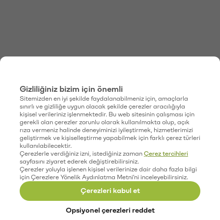
Gizliliğiniz bizim için önemli
Sitemizden en iyi şekilde faydalanabilmeniz için, amaçlarla
sınırlı ve gizliliğe uygun olacak şekilde çerezler aracılığıyla
kişisel verileriniz işlenmektedir. Bu web sitesinin çalışması için
gerekli olan çerezler zorunlu olarak kullanılmakta olup, açık
rıza vermeniz halinde deneyiminizi iyileştirmek, hizmetlerimizi
geliştirmek ve kişiselleştirme yapabilmek için farklı çerez türleri
kullanılabilecektir.
Çerezlerle verdiğiniz izni, istediğiniz zaman
Çerez tercihleri
sayfasını ziyaret ederek değiştirebilirsiniz.
Çerezler yoluyla işlenen kişisel verilerinize dair daha fazla bilgi
için Çerezlere Yönelik Aydınlatma Metni'ni inceleyebilirsiniz.
Çerezleri kabul et
Opsiyonel çerezleri reddet