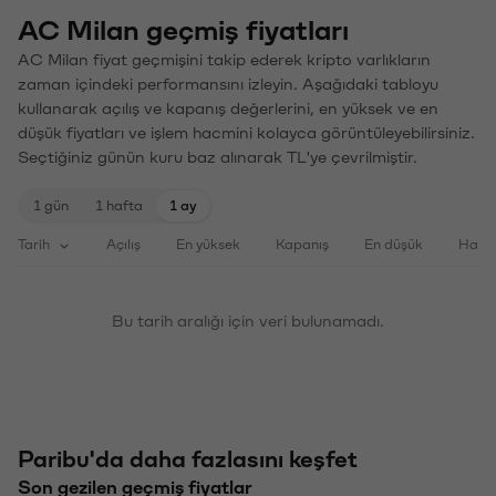
AC Milan geçmiş fiyatları
AC Milan fiyat geçmişini takip ederek kripto varlıkların
zaman içindeki performansını izleyin. Aşağıdaki tabloyu
kullanarak açılış ve kapanış değerlerini, en yüksek ve en
düşük fiyatları ve işlem hacmini kolayca görüntüleyebilirsiniz.
Seçtiğiniz günün kuru baz alınarak TL'ye çevrilmiştir.
1 gün
1 hafta
1 ay
Tarih
Açılış
En yüksek
Kapanış
En düşük
Haci
Bu tarih aralığı için veri bulunamadı.
Paribu'da daha fazlasını keşfet
Son gezilen geçmiş fiyatlar