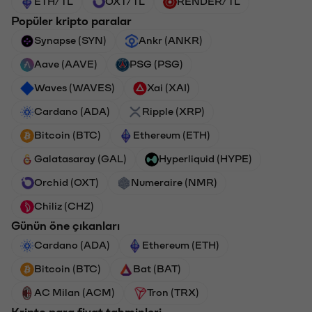
ETH/TL
OXT/TL
RENDER/TL
Popüler kripto paralar
Synapse (SYN)
Ankr (ANKR)
Aave (AAVE)
PSG (PSG)
Waves (WAVES)
Xai (XAI)
Cardano (ADA)
Ripple (XRP)
Bitcoin (BTC)
Ethereum (ETH)
Galatasaray (GAL)
Hyperliquid (HYPE)
Orchid (OXT)
Numeraire (NMR)
Chiliz (CHZ)
Günün öne çıkanları
Cardano (ADA)
Ethereum (ETH)
Bitcoin (BTC)
Bat (BAT)
AC Milan (ACM)
Tron (TRX)
Kripto para fiyat tahminleri