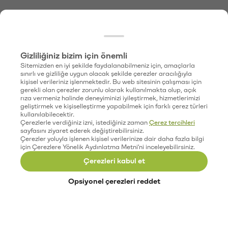
Gizliliğiniz bizim için önemli
Sitemizden en iyi şekilde faydalanabilmeniz için, amaçlarla
sınırlı ve gizliliğe uygun olacak şekilde çerezler aracılığıyla
kişisel verileriniz işlenmektedir. Bu web sitesinin çalışması için
gerekli olan çerezler zorunlu olarak kullanılmakta olup, açık
rıza vermeniz halinde deneyiminizi iyileştirmek, hizmetlerimizi
geliştirmek ve kişiselleştirme yapabilmek için farklı çerez türleri
kullanılabilecektir.
Çerezlerle verdiğiniz izni, istediğiniz zaman
Çerez tercihleri
sayfasını ziyaret ederek değiştirebilirsiniz.
Çerezler yoluyla işlenen kişisel verilerinize dair daha fazla bilgi
için Çerezlere Yönelik Aydınlatma Metni'ni inceleyebilirsiniz.
Çerezleri kabul et
Opsiyonel çerezleri reddet