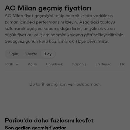
AC Milan geçmiş fiyatları
AC Milan fiyat geçmişini takip ederek kripto varlıkların
zaman içindeki performansını izleyin. Aşağıdaki tabloyu
kullanarak açılış ve kapanış değerlerini, en yüksek ve en
düşük fiyatları ve işlem hacmini kolayca görüntüleyebilirsiniz.
Seçtiğiniz günün kuru baz alınarak TL'ye çevrilmiştir.
1 gün
1 hafta
1 ay
Tarih
Açılış
En yüksek
Kapanış
En düşük
Haci
Bu tarih aralığı için veri bulunamadı.
Paribu'da daha fazlasını keşfet
Son gezilen geçmiş fiyatlar