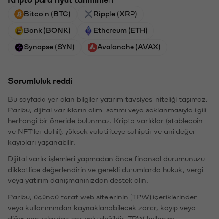
Bitcoin (BTC)
Ripple (XRP)
Bonk (BONK)
Ethereum (ETH)
Synapse (SYN)
Avalanche (AVAX)
Sorumluluk reddi
Bu sayfada yer alan bilgiler yatırım tavsiyesi niteliği taşımaz.
Paribu, dijital varlıkların alım-satımı veya saklanmasıyla ilgili
herhangi bir öneride bulunmaz. Kripto varlıklar (stablecoin
ve NFT'ler dahil), yüksek volatiliteye sahiptir ve ani değer
kayıpları yaşanabilir.
Dijital varlık işlemleri yapmadan önce finansal durumunuzu
dikkatlice değerlendirin ve gerekli durumlarda hukuk, vergi
veya yatırım danışmanınızdan destek alın.
Paribu, üçüncü taraf web sitelerinin (TPW) içeriklerinden
veya kullanımından kaynaklanabilecek zarar, kayıp veya
diğer sonuçlardan sorumlu değildir. TPW kullanımı,