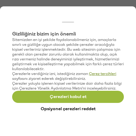
Gizliliğiniz bizim için önemli
Sitemizden en iyi şekilde faydalanabilmeniz için, amaçlarla
sınırlı ve gizliliğe uygun olacak şekilde çerezler aracılığıyla
kişisel verileriniz işlenmektedir. Bu web sitesinin çalışması için
gerekli olan çerezler zorunlu olarak kullanılmakta olup, açık
rıza vermeniz halinde deneyiminizi iyileştirmek, hizmetlerimizi
geliştirmek ve kişiselleştirme yapabilmek için farklı çerez türleri
kullanılabilecektir.
Çerezlerle verdiğiniz izni, istediğiniz zaman
Çerez tercihleri
sayfasını ziyaret ederek değiştirebilirsiniz.
Çerezler yoluyla işlenen kişisel verilerinize dair daha fazla bilgi
için Çerezlere Yönelik Aydınlatma Metni'ni inceleyebilirsiniz.
Çerezleri kabul et
Opsiyonel çerezleri reddet