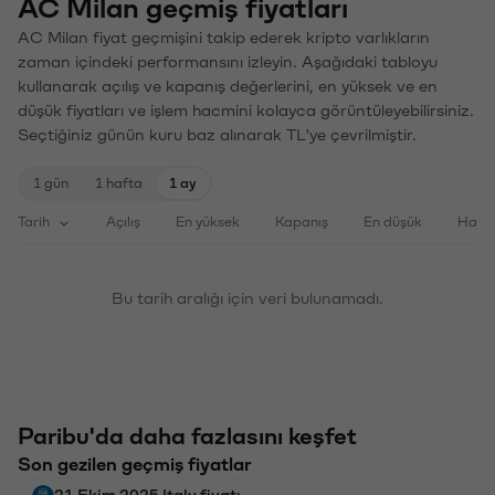
AC Milan geçmiş fiyatları
AC Milan fiyat geçmişini takip ederek kripto varlıkların
zaman içindeki performansını izleyin. Aşağıdaki tabloyu
kullanarak açılış ve kapanış değerlerini, en yüksek ve en
düşük fiyatları ve işlem hacmini kolayca görüntüleyebilirsiniz.
Seçtiğiniz günün kuru baz alınarak TL'ye çevrilmiştir.
1 gün
1 hafta
1 ay
Tarih
Açılış
En yüksek
Kapanış
En düşük
Haci
Bu tarih aralığı için veri bulunamadı.
Paribu'da daha fazlasını keşfet
Son gezilen geçmiş fiyatlar
21 Ekim 2025 Italy fiyatı