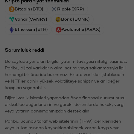
Kripto para fiyat tahminleri
Bitcoin (BTC)
Ripple (XRP)
Vanar (VANRY)
Bonk (BONK)
Ethereum (ETH)
Avalanche (AVAX)
Sorumluluk reddi
Bu sayfada yer alan bilgiler yatırım tavsiyesi niteliği taşımaz.
Paribu, dijital varlıkların alım-satımı veya saklanmasıyla ilgili
herhangi bir öneride bulunmaz. Kripto varlıklar (stablecoin
ve NFT'ler dahil), yüksek volatiliteye sahiptir ve ani değer
kayıpları yaşanabilir.
Dijital varlık işlemleri yapmadan önce finansal durumunuzu
dikkatlice değerlendirin ve gerekli durumlarda hukuk, vergi
veya yatırım danışmanınızdan destek alın.
Paribu, üçüncü taraf web sitelerinin (TPW) içeriklerinden
veya kullanımından kaynaklanabilecek zarar, kayıp veya
diğer sonuçlardan sorumlu değildir. TPW kullanımı,