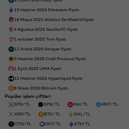
19 Haziran 2026 Ethereum fiyatı
18 Mayıs 2021 Atletico De Madrid fiyatı
9 Ağustos 2025 Sevilla FC fiyatı
1 october 2025 Tron fiyatı
11 Aralık 2025 Solayer fiyatı
5 Haziran 2025 CoW Protocol fiyatı
1 Eylül 2025 UMA fiyatı
11 Haziran 2026 Hyperliquid fiyatı
8 Nisan 2020 Bitcoin fiyatı
Popüler işlem çiftleri
STG/TL
SYN/TL
XAI/TL
HNT/TL
XRP/TL
BTC/TL
GAL/TL
CTSI/TL
OXT/TL
ETH/TL