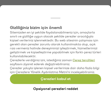
Gizliliğiniz bizim için önemli
Sitemizden en iyi şekilde faydalanabilmeniz için, amaçlarla
sınırlı ve gizliliğe uygun olacak şekilde çerezler aracılığıyla
kişisel verileriniz işlenmektedir. Bu web sitesinin çalışması için
gerekli olan çerezler zorunlu olarak kullanılmakta olup, açık
rıza vermeniz halinde deneyiminizi iyileştirmek, hizmetlerimizi
geliştirmek ve kişiselleştirme yapabilmek için farklı çerez türleri
kullanılabilecektir.
Çerezlerle verdiğiniz izni, istediğiniz zaman
Çerez tercihleri
sayfasını ziyaret ederek değiştirebilirsiniz.
Çerezler yoluyla işlenen kişisel verilerinize dair daha fazla bilgi
için Çerezlere Yönelik Aydınlatma Metni'ni inceleyebilirsiniz.
Çerezleri kabul et
Opsiyonel çerezleri reddet