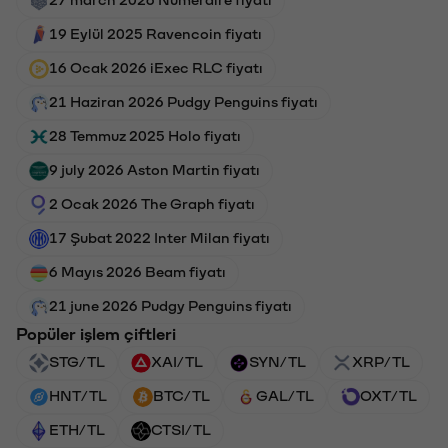
19 Eylül 2025 Ravencoin fiyatı
16 Ocak 2026 iExec RLC fiyatı
21 Haziran 2026 Pudgy Penguins fiyatı
28 Temmuz 2025 Holo fiyatı
9 july 2026 Aston Martin fiyatı
2 Ocak 2026 The Graph fiyatı
17 Şubat 2022 Inter Milan fiyatı
6 Mayıs 2026 Beam fiyatı
21 june 2026 Pudgy Penguins fiyatı
Popüler işlem çiftleri
STG/TL
XAI/TL
SYN/TL
XRP/TL
HNT/TL
BTC/TL
GAL/TL
OXT/TL
ETH/TL
CTSI/TL