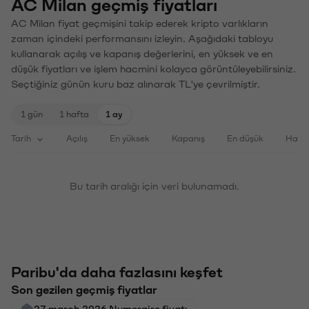
AC Milan geçmiş fiyatları
AC Milan fiyat geçmişini takip ederek kripto varlıkların
zaman içindeki performansını izleyin. Aşağıdaki tabloyu
kullanarak açılış ve kapanış değerlerini, en yüksek ve en
düşük fiyatları ve işlem hacmini kolayca görüntüleyebilirsiniz.
Seçtiğiniz günün kuru baz alınarak TL'ye çevrilmiştir.
1 gün
1 hafta
1 ay
Tarih
Açılış
En yüksek
Kapanış
En düşük
Haci
Bu tarih aralığı için veri bulunamadı.
Paribu'da daha fazlasını keşfet
Son gezilen geçmiş fiyatlar
27 march 2026 Numeraire fiyatı