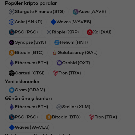
Popüler kripto paralar
Stargate Finance (STG)
Aave (AAVE)
Ankr (ANKR)
Waves (WAVES)
PSG (PSG)
Ripple (XRP)
Xai (XAI)
Synapse (SYN)
Helium (HNT)
Bitcoin (BTC)
Galatasaray (GAL)
Ethereum (ETH)
Orchid (OXT)
Cartesi (CTSI)
Tron (TRX)
Yeni eklenenler
Gram (GRAM)
Günün öne çıkanları
Ethereum (ETH)
Stellar (XLM)
PSG (PSG)
Bitcoin (BTC)
Tron (TRX)
Waves (WAVES)