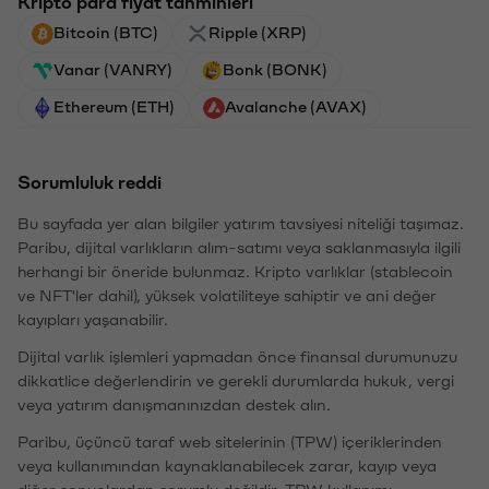
Kripto para fiyat tahminleri
Bitcoin (BTC)
Ripple (XRP)
Vanar (VANRY)
Bonk (BONK)
Ethereum (ETH)
Avalanche (AVAX)
Sorumluluk reddi
Bu sayfada yer alan bilgiler yatırım tavsiyesi niteliği taşımaz.
Paribu, dijital varlıkların alım-satımı veya saklanmasıyla ilgili
herhangi bir öneride bulunmaz. Kripto varlıklar (stablecoin
ve NFT'ler dahil), yüksek volatiliteye sahiptir ve ani değer
kayıpları yaşanabilir.
Dijital varlık işlemleri yapmadan önce finansal durumunuzu
dikkatlice değerlendirin ve gerekli durumlarda hukuk, vergi
veya yatırım danışmanınızdan destek alın.
Paribu, üçüncü taraf web sitelerinin (TPW) içeriklerinden
veya kullanımından kaynaklanabilecek zarar, kayıp veya
diğer sonuçlardan sorumlu değildir. TPW kullanımı,