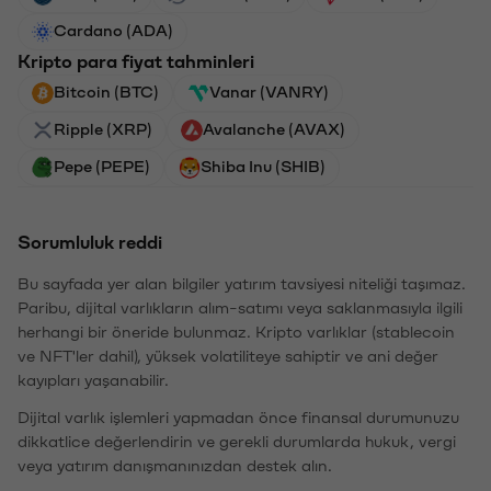
Cardano (ADA)
Kripto para fiyat tahminleri
Bitcoin (BTC)
Vanar (VANRY)
Ripple (XRP)
Avalanche (AVAX)
Pepe (PEPE)
Shiba Inu (SHIB)
Sorumluluk reddi
Bu sayfada yer alan bilgiler yatırım tavsiyesi niteliği taşımaz.
Paribu, dijital varlıkların alım-satımı veya saklanmasıyla ilgili
herhangi bir öneride bulunmaz. Kripto varlıklar (stablecoin
ve NFT'ler dahil), yüksek volatiliteye sahiptir ve ani değer
kayıpları yaşanabilir.
Dijital varlık işlemleri yapmadan önce finansal durumunuzu
dikkatlice değerlendirin ve gerekli durumlarda hukuk, vergi
veya yatırım danışmanınızdan destek alın.