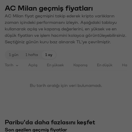
AC Milan geçmiş fiyatları
AC Milan fiyat geçmişini takip ederek kripto varlıkların
zaman içindeki performansını izleyin. Aşağıdaki tabloyu
kullanarak açılış ve kapanış değerlerini, en yüksek ve en
düşük fiyatları ve işlem hacmini kolayca görüntüleyebilirsiniz.
Seçtiğiniz günün kuru baz alınarak TL'ye çevrilmiştir.
1 gün
1 hafta
1 ay
Tarih
Açılış
En yüksek
Kapanış
En düşük
Haci
Bu tarih aralığı için veri bulunamadı.
Paribu'da daha fazlasını keşfet
Son gezilen geçmiş fiyatlar