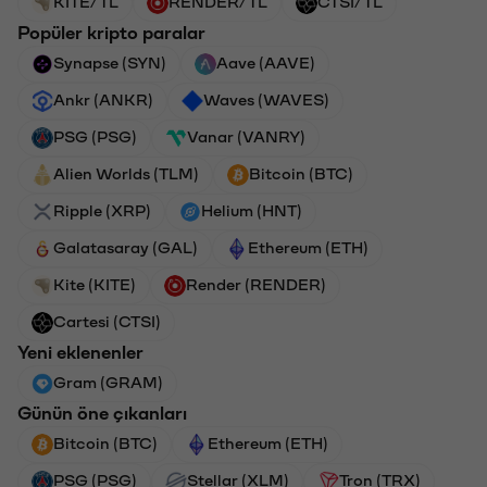
KITE/TL
RENDER/TL
CTSI/TL
Popüler kripto paralar
Synapse (SYN)
Aave (AAVE)
Ankr (ANKR)
Waves (WAVES)
PSG (PSG)
Vanar (VANRY)
Alien Worlds (TLM)
Bitcoin (BTC)
Ripple (XRP)
Helium (HNT)
Galatasaray (GAL)
Ethereum (ETH)
Kite (KITE)
Render (RENDER)
Cartesi (CTSI)
Yeni eklenenler
Gram (GRAM)
Günün öne çıkanları
Bitcoin (BTC)
Ethereum (ETH)
PSG (PSG)
Stellar (XLM)
Tron (TRX)