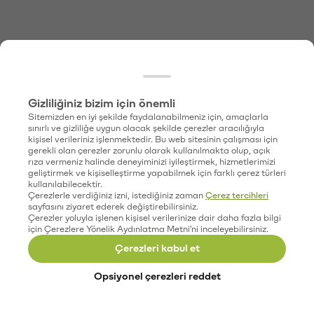
Gizliliğiniz bizim için önemli
Sitemizden en iyi şekilde faydalanabilmeniz için, amaçlarla
sınırlı ve gizliliğe uygun olacak şekilde çerezler aracılığıyla
kişisel verileriniz işlenmektedir. Bu web sitesinin çalışması için
gerekli olan çerezler zorunlu olarak kullanılmakta olup, açık
rıza vermeniz halinde deneyiminizi iyileştirmek, hizmetlerimizi
geliştirmek ve kişiselleştirme yapabilmek için farklı çerez türleri
kullanılabilecektir.
Çerezlerle verdiğiniz izni, istediğiniz zaman
Çerez tercihleri
sayfasını ziyaret ederek değiştirebilirsiniz.
Çerezler yoluyla işlenen kişisel verilerinize dair daha fazla bilgi
için Çerezlere Yönelik Aydınlatma Metni'ni inceleyebilirsiniz.
Çerezleri kabul et
Opsiyonel çerezleri reddet