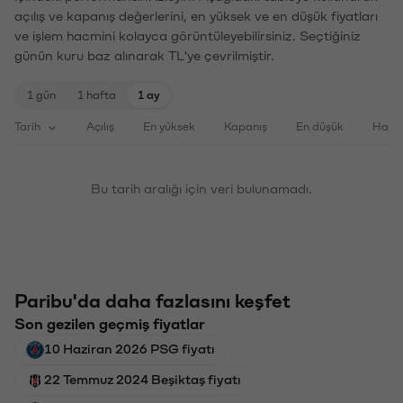
açılış ve kapanış değerlerini, en yüksek ve en düşük fiyatları
ve işlem hacmini kolayca görüntüleyebilirsiniz. Seçtiğiniz
günün kuru baz alınarak TL'ye çevrilmiştir.
1 gün
1 hafta
1 ay
Tarih
Açılış
En yüksek
Kapanış
En düşük
Haci
Bu tarih aralığı için veri bulunamadı.
Paribu'da daha fazlasını keşfet
Son gezilen geçmiş fiyatlar
10 Haziran 2026 PSG fiyatı
22 Temmuz 2024 Beşiktaş fiyatı