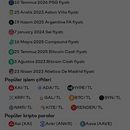
10 Temmuz 2026 PSG fiyatı
25 Aralık 2023 Aston Villa fiyatı
19 Kasım 2025 Argentine FA fiyatı
7 january 2024 Sei fiyatı
16 Mayıs 2025 Compound fiyatı
25 Temmuz 2025 Bitcoin Cash fiyatı
3 Ağustos 2023 Bitcoin Cash fiyatı
23 Nisan 2023 Atletico De Madrid fiyatı
Popüler işlem çiftleri
XAI/TL
ADA/TL
HYPE/TL
XRP/TL
GAL/TL
BTC/TL
SYN/TL
NMR/TL
KITE/TL
RENDER/TL
Popüler kripto paralar
Xai (XAI)
Ankr (ANKR)
Aave (AAVE)