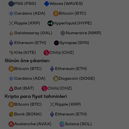
PSG (PSG)
Waves (WAVES)
Cardano (ADA)
Bitcoin (BTC)
Ripple (XRP)
Hyperliquid (HYPE)
Galatasaray (GAL)
Numeraire (NMR)
Ethereum (ETH)
Synapse (SYN)
Kite (KITE)
Chiliz (CHZ)
Günün öne çıkanları
Bitcoin (BTC)
Ethereum (ETH)
Cardano (ADA)
Dogecoin (DOGE)
Bat (BAT)
Chiliz (CHZ)
Kripto para fiyat tahminleri
Bitcoin (BTC)
Ripple (XRP)
Bonk (BONK)
Ethereum (ETH)
Avalanche (AVAX)
Solana (SOL)