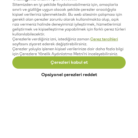
Sitemizden en iyi şekilde faydalanabilmeniz için, amaçlarla
sınırlı ve gizliliğe uygun olacak şekilde çerezler aracılığıyla
kişisel verileriniz işlenmektedir. Bu web sitesinin çalışması için
gerekli olan çerezler zorunlu olarak kullanılmakta olup, açık
rıza vermeniz halinde deneyiminizi iyileştirmek, hizmetlerimizi
geliştirmek ve kişiselleştirme yapabilmek için farklı çerez türleri
kullanılabilecektir.
Çerezlerle verdiğiniz izni, istediğiniz zaman
Çerez tercihleri
sayfasını ziyaret ederek değiştirebilirsiniz.
Çerezler yoluyla işlenen kişisel verilerinize dair daha fazla bilgi
için Çerezlere Yönelik Aydınlatma Metni'ni inceleyebilirsiniz.
Çerezleri kabul et
Opsiyonel çerezleri reddet
Paribu’yu keşfet
Eğitimler
Etkinlikler
Açık pozisyonlar