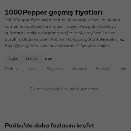
1000Pepper geçmiş fiyatları
1000Pepper fiyat geçmişini takip ederek kripto varlıkların
zaman içindeki performansını izleyin. Aşağıdaki tabloyu
kullanarak açılış ve kapanış değerlerini, en yüksek ve en
düşük fiyatları ve işlem hacmini kolayca görüntüleyebilirsiniz.
Seçtiğiniz günün kuru baz alınarak TL'ye çevrilmiştir.
1 gün
1 hafta
1 ay
Tarih
Açılış
En yüksek
Kapanış
En düşük
Haci
Bu tarih aralığı için veri bulunamadı.
Paribu'da daha fazlasını keşfet