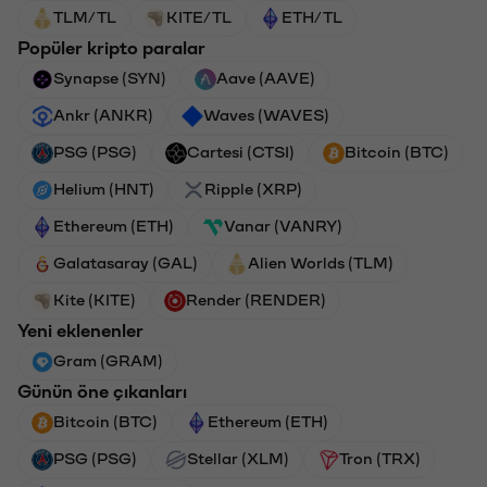
TLM/TL
KITE/TL
ETH/TL
Popüler kripto paralar
Synapse (SYN)
Aave (AAVE)
Ankr (ANKR)
Waves (WAVES)
PSG (PSG)
Cartesi (CTSI)
Bitcoin (BTC)
Helium (HNT)
Ripple (XRP)
Ethereum (ETH)
Vanar (VANRY)
Galatasaray (GAL)
Alien Worlds (TLM)
Kite (KITE)
Render (RENDER)
Yeni eklenenler
Gram (GRAM)
Günün öne çıkanları
Bitcoin (BTC)
Ethereum (ETH)
PSG (PSG)
Stellar (XLM)
Tron (TRX)