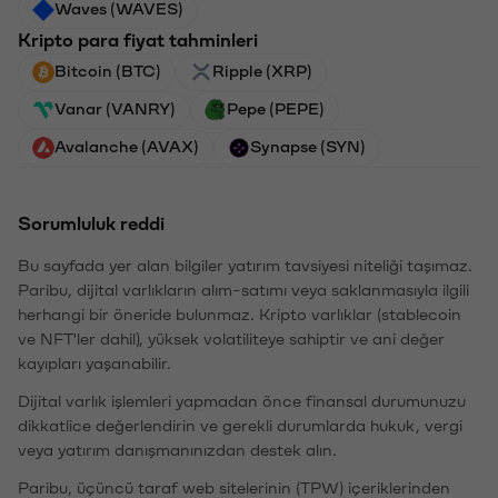
Waves (WAVES)
Kripto para fiyat tahminleri
Bitcoin (BTC)
Ripple (XRP)
Vanar (VANRY)
Pepe (PEPE)
Avalanche (AVAX)
Synapse (SYN)
Sorumluluk reddi
Bu sayfada yer alan bilgiler yatırım tavsiyesi niteliği taşımaz.
Paribu, dijital varlıkların alım-satımı veya saklanmasıyla ilgili
herhangi bir öneride bulunmaz. Kripto varlıklar (stablecoin
ve NFT'ler dahil), yüksek volatiliteye sahiptir ve ani değer
kayıpları yaşanabilir.
Dijital varlık işlemleri yapmadan önce finansal durumunuzu
dikkatlice değerlendirin ve gerekli durumlarda hukuk, vergi
veya yatırım danışmanınızdan destek alın.
Paribu, üçüncü taraf web sitelerinin (TPW) içeriklerinden