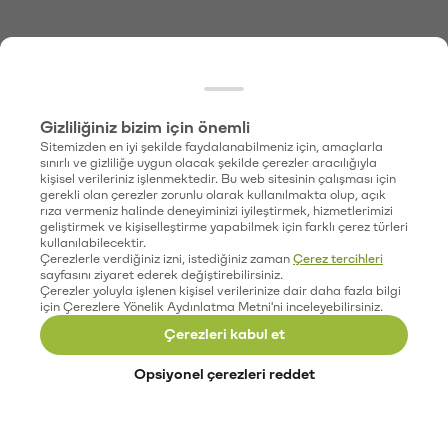
Gizliliğiniz bizim için önemli
Sitemizden en iyi şekilde faydalanabilmeniz için, amaçlarla
sınırlı ve gizliliğe uygun olacak şekilde çerezler aracılığıyla
kişisel verileriniz işlenmektedir. Bu web sitesinin çalışması için
gerekli olan çerezler zorunlu olarak kullanılmakta olup, açık
rıza vermeniz halinde deneyiminizi iyileştirmek, hizmetlerimizi
geliştirmek ve kişiselleştirme yapabilmek için farklı çerez türleri
kullanılabilecektir.
Çerezlerle verdiğiniz izni, istediğiniz zaman
Çerez tercihleri
sayfasını ziyaret ederek değiştirebilirsiniz.
Çerezler yoluyla işlenen kişisel verilerinize dair daha fazla bilgi
için Çerezlere Yönelik Aydınlatma Metni'ni inceleyebilirsiniz.
Çerezleri kabul et
Opsiyonel çerezleri reddet