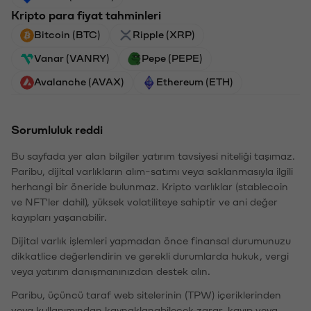
Kripto para fiyat tahminleri
Bitcoin (BTC)
Ripple (XRP)
Vanar (VANRY)
Pepe (PEPE)
Avalanche (AVAX)
Ethereum (ETH)
Sorumluluk reddi
Bu sayfada yer alan bilgiler yatırım tavsiyesi niteliği taşımaz.
Paribu, dijital varlıkların alım-satımı veya saklanmasıyla ilgili
herhangi bir öneride bulunmaz. Kripto varlıklar (stablecoin
ve NFT'ler dahil), yüksek volatiliteye sahiptir ve ani değer
kayıpları yaşanabilir.
Dijital varlık işlemleri yapmadan önce finansal durumunuzu
dikkatlice değerlendirin ve gerekli durumlarda hukuk, vergi
veya yatırım danışmanınızdan destek alın.
Paribu, üçüncü taraf web sitelerinin (TPW) içeriklerinden
veya kullanımından kaynaklanabilecek zarar, kayıp veya