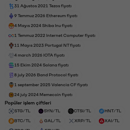
31 Ağustos 2021 Tezos fiyatı
9 Temmuz 2026 Ethereum fiyatı
4 Mayıs 2024 Shiba Inu fiyatı
1 Temmuz 2022 Internet Computer fiyatı
11 Mayıs 2023 Portugal NT fiyatı
4 march 2026 IOTA fiyatı
15 Ekim 2024 Solana fiyatı
8 july 2026 Band Protocol fiyatı
1 september 2025 Valencia CF fiyatı
24 july 2024 Memecoin fiyatı
Popüler işlem çiftleri
STG/TL
SYN/TL
CTSI/TL
HNT/TL
BTC/TL
GAL/TL
XRP/TL
XAI/TL