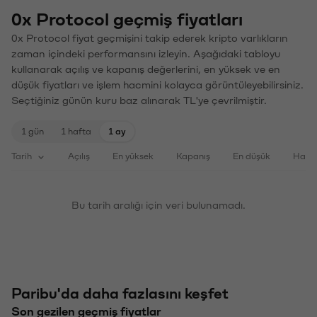
0x Protocol geçmiş fiyatları
0x Protocol fiyat geçmişini takip ederek kripto varlıkların
zaman içindeki performansını izleyin. Aşağıdaki tabloyu
kullanarak açılış ve kapanış değerlerini, en yüksek ve en
düşük fiyatları ve işlem hacmini kolayca görüntüleyebilirsiniz.
Seçtiğiniz günün kuru baz alınarak TL'ye çevrilmiştir.
1 gün
1 hafta
1 ay
Tarih
Açılış
En yüksek
Kapanış
En düşük
Haci
Bu tarih aralığı için veri bulunamadı.
Paribu'da daha fazlasını keşfet
Son gezilen geçmiş fiyatlar