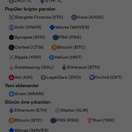
ZRO/TL
ETH/TL
Popüler kripto paralar
Stargate Finance (STG)
Aave (AAVE)
Ankr (ANKR)
Waves (WAVES)
Synapse (SYN)
PSG (PSG)
Cartesi (CTSI)
Bitcoin (BTC)
Ripple (XRP)
Helium (HNT)
Galatasaray (GAL)
Ethereum (ETH)
Xai (XAI)
LayerZero (ZRO)
Orchid (OXT)
Yeni eklenenler
Gram (GRAM)
Günün öne çıkanları
Ethereum (ETH)
Stellar (XLM)
Bitcoin (BTC)
PSG (PSG)
Tron (TRX)
Waves (WAVES)