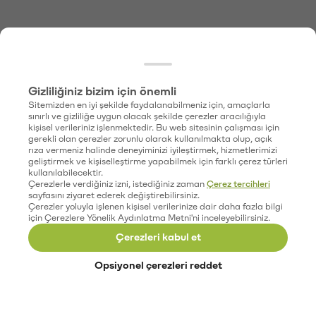
Gizliliğiniz bizim için önemli
Sitemizden en iyi şekilde faydalanabilmeniz için, amaçlarla
sınırlı ve gizliliğe uygun olacak şekilde çerezler aracılığıyla
kişisel verileriniz işlenmektedir. Bu web sitesinin çalışması için
gerekli olan çerezler zorunlu olarak kullanılmakta olup, açık
rıza vermeniz halinde deneyiminizi iyileştirmek, hizmetlerimizi
geliştirmek ve kişiselleştirme yapabilmek için farklı çerez türleri
kullanılabilecektir.
Çerezlerle verdiğiniz izni, istediğiniz zaman
Çerez tercihleri
sayfasını ziyaret ederek değiştirebilirsiniz.
Çerezler yoluyla işlenen kişisel verilerinize dair daha fazla bilgi
için Çerezlere Yönelik Aydınlatma Metni'ni inceleyebilirsiniz.
Çerezleri kabul et
Opsiyonel çerezleri reddet