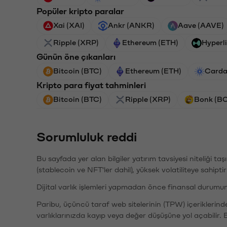
Popüler kripto paralar
Xai (XAI)
Ankr (ANKR)
Aave (AAVE)
Ripple (XRP)
Ethereum (ETH)
Hyperl
Günün öne çıkanları
Bitcoin (BTC)
Ethereum (ETH)
Carda
Kripto para fiyat tahminleri
Bitcoin (BTC)
Ripple (XRP)
Bonk (B
Sorumluluk reddi
Bu sayfada yer alan bilgiler yatırım tavsiyesi niteliği ta
(stablecoin ve NFT'ler dahil), yüksek volatiliteye sahipti
Dijital varlık işlemleri yapmadan önce finansal durumu
Paribu, üçüncü taraf web sitelerinin (TPW) içeriklerin
varlıklarınızda kayıp veya değer düşüşüne yol açabilir. 