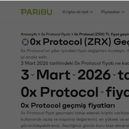
Kripto al/sat
Piyasalar
Anasayfa
0x Protocol fiyatı
0x Protocol (ZRX) TL fiyat geçm
0x Protocol (ZRX) Ge
0x Protocol'un yıllar içindeki fiyat değişimini inceleyi
iyi analiz edin.
3 Mart 2026 tarihindeki 0x Protocol fiyatı ne ka
3
Mart
2026
t
0x Protocol
fiy
0x Protocol geçmiş fiyatları
0x Protocol fiyat geçmişini takip ederek kripto varlıkl
kullanarak açılış ve kapanış değerlerini, en yüksek ve e
görüntüleyebilirsiniz. Seçtiğiniz günün kuru baz alınarak