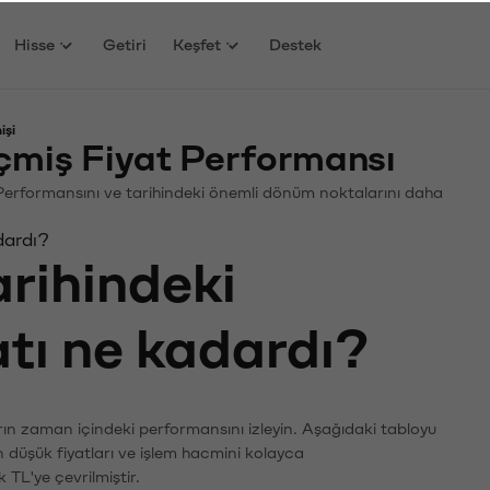
Hisse
Getiri
Keşfet
Destek
işi
çmiş Fiyat Performansı
n. Performansını ve tarihindeki önemli dönüm noktalarını daha
dardı?
arihindeki
atı ne kadardı?
arın zaman içindeki performansını izleyin. Aşağıdaki tabloyu
n düşük fiyatları ve işlem hacmini kolayca
 TL'ye çevrilmiştir.