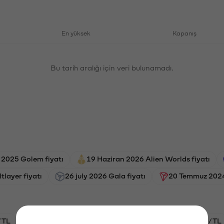
En yüksek
Kapanış
Bu tarih aralığı için veri bulunamadı.
 2025 Golem fiyatı
19 Haziran 2026 Alien Worlds fiyatı
ltlayer fiyatı
26 july 2026 Gala fiyatı
20 Temmuz 2024 
/TL
HYPE/TL
GAL/TL
BTC/TL
ETH/TL