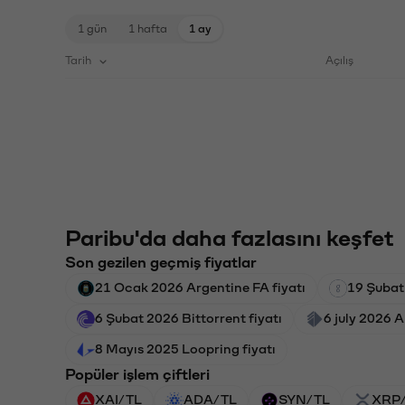
1 gün
1 hafta
1 ay
Tarih
Açılış
Paribu'da daha fazlasını keşfet
Son gezilen geçmiş fiyatlar
21 Ocak 2026 Argentine FA fiyatı
19 Şubat
6 Şubat 2026 Bittorrent fiyatı
6 july 2026 A
8 Mayıs 2025 Loopring fiyatı
Popüler işlem çiftleri
XAI/TL
ADA/TL
SYN/TL
XRP