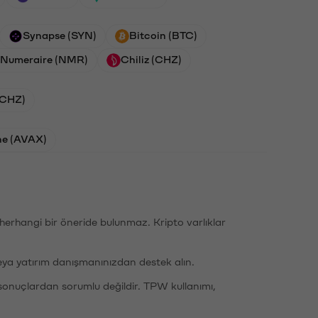
Synapse (SYN)
Bitcoin (BTC)
Numeraire (NMR)
Chiliz (CHZ)
 (CHZ)
he (AVAX)
li herhangi bir öneride bulunmaz. Kripto varlıklar
eya yatırım danışmanınızdan destek alın.
sonuçlardan sorumlu değildir. TPW kullanımı,