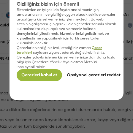
Gizliliğiniz bizim için önemli
Sitemizden en iyi şekilde faydalanabilmeniz için,
PSG (PSG)
amaçlarla sınırlı ve gizliliğe uygun olacak şekilde çerezler
Waves (WAVES)
Cardano (ADA)
aracılığıyla kişisel verileriniz işlenmektedir. Bu web
sitesinin çalışması için gerekli olan çerezler zorunlu olarak
iquid (HYPE)
Galatasaray (GAL)
Orchid (OXT)
kullanılmakta olup, açık rıza vermeniz halinde
deneyiminizi iyileştirmek, hizmetlerimizi geliştirmek ve
kişiselleştirme yapabilmek için farklı çerez türleri
no (ADA)
Bat (BAT)
Dogecoin (DOGE)
Chiliz
kullanılabilecektir.
Çerezlerle verdiğiniz izni, istediğiniz zaman
Çerez
tercihleri
sayfasını ziyaret ederek değiştirebilirsiniz.
Çerezler yoluyla işlenen kişisel verilerinize dair daha fazla
ONK)
Ethereum (ETH)
Synapse (SYN)
Avalanc
bilgi için Çerezlere Yönelik Aydınlatma Metni'ni
inceleyebilirsiniz.
Çerezleri kabul et
Opsiyonel çerezleri reddet
şımaz. Paribu, dijital varlıkların alım-satımı veya saklanmasıyla ilgi
r ve ani değer kayıpları yaşanabilir.
nuzu dikkatlice değerlendirin ve gerekli durumlarda hukuk, vergi v
den veya kullanımından kaynaklanabilecek zarar, kayıp veya diğer 
Bazı ürünler tüm bölgelerde sunulmayabilir.