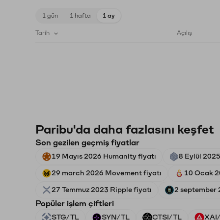
1 gün
1 hafta
1 ay
Tarih
Açılış
Paribu'da daha fazlasını keşfet
Son gezilen geçmiş fiyatlar
19 Mayıs 2026 Humanity fiyatı
8 Eylül 2025
29 march 2026 Movement fiyatı
10 Ocak 2
27 Temmuz 2023 Ripple fiyatı
2 september 
Popüler işlem çiftleri
STG/TL
SYN/TL
CTSI/TL
XAI