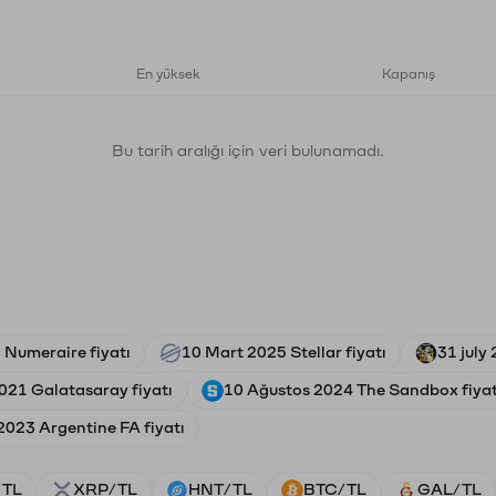
En yüksek
Kapanış
Bu tarih aralığı için veri bulunamadı.
 Numeraire fiyatı
10 Mart 2025 Stellar fiyatı
31 july
021 Galatasaray fiyatı
10 Ağustos 2024 The Sandbox fiyat
2023 Argentine FA fiyatı
/TL
XRP/TL
HNT/TL
BTC/TL
GAL/TL