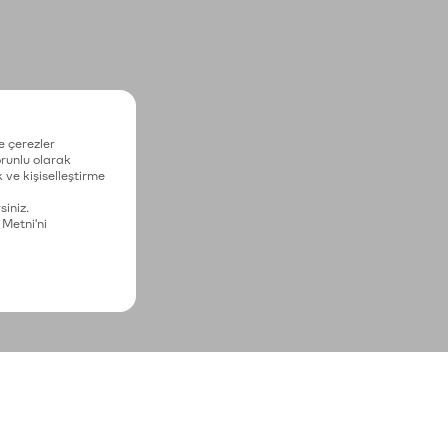
e çerezler
zorunlu olarak
 ve kişiselleştirme
siniz.
 Metni'ni