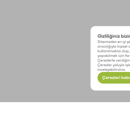
Gizliliğiniz biz
Sitemizden en iyi şe
aracılığıyla kişisel
kullanılmakta olup, 
yapabilmek için fark
Çerezlerle verdiğin
Çerezler yoluyla işl
inceleyebilirsiniz.
Çerezleri kabu