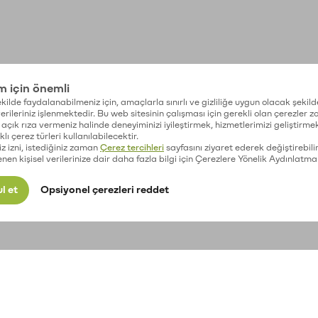
im için önemli
kilde faydalanabilmeniz için, amaçlarla sınırlı ve gizliliğe uygun olacak şekild
 verileriniz işlenmektedir. Bu web sitesinin çalışması için gerekli olan çerezler 
açık rıza vermeniz halinde deneyiminizi iyileştirmek, hizmetlerimizi geliştirmek
lı çerez türleri kullanılabilecektir.
iz izni, istediğiniz zaman
Çerez tercihleri
sayfasını ziyaret ederek değiştirebilir
enen kişisel verilerinize dair daha fazla bilgi için Çerezlere Yönelik Aydınlatma
l et
Opsiyonel çerezleri reddet