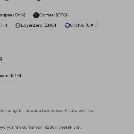
napse (SYN)
Cartesi (CTSI)
ETH)
LayerZero (ZRO)
Orchid (OXT)
)
eum (ETH)
li herhangi bir öneride bulunmaz. Kripto varlıklar
eya yatırım danışmanınızdan destek alın.