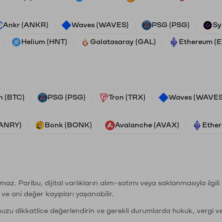
Ankr (ANKR)
Waves (WAVES)
PSG (PSG)
Sy
Helium (HNT)
Galatasaray (GAL)
Ethereum (
n (BTC)
PSG (PSG)
Tron (TRX)
Waves (WAVES
VANRY)
Bonk (BONK)
Avalanche (AVAX)
Ether
şımaz. Paribu, dijital varlıkların alım-satımı veya saklanmasıyla ilgi
r ve ani değer kayıpları yaşanabilir.
nuzu dikkatlice değerlendirin ve gerekli durumlarda hukuk, vergi v