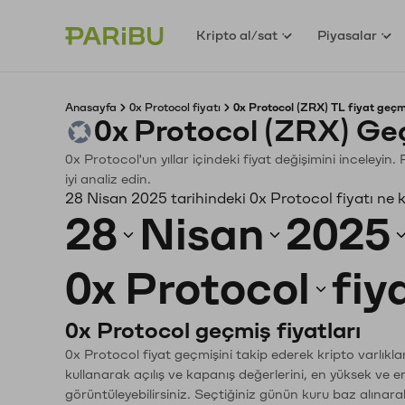
Kripto al/sat
Piyasalar
Anasayfa
0x Protocol fiyatı
0x Protocol (ZRX) TL fiyat geçm
0x Protocol (ZRX) Ge
0x Protocol'un yıllar içindeki fiyat değişimini inceleyi
iyi analiz edin.
28 Nisan 2025 tarihindeki 0x Protocol fiyatı ne 
28
Nisan
2025
0x Protocol
fiy
0x Protocol geçmiş fiyatları
0x Protocol fiyat geçmişini takip ederek kripto varlıkl
kullanarak açılış ve kapanış değerlerini, en yüksek ve e
görüntüleyebilirsiniz. Seçtiğiniz günün kuru baz alınarak