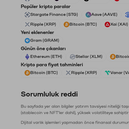
Popüler kripto paralar
Stargate Finance (STG)
Aave (AAVE)
Ripple (XRP)
Bitcoin (BTC)
Xai (XAI)
Yeni eklenenler
Gram (GRAM)
Günün öne çıkanları
Ethereum (ETH)
Stellar (XLM)
Bitcoi
Kripto para fiyat tahminleri
Bitcoin (BTC)
Ripple (XRP)
Vanar (
Sorumluluk reddi
Bu sayfada yer alan bilgiler yatırım tavsiyesi niteliği ta
(stablecoin ve NFT'ler dahil), yüksek volatiliteye sahipti
Dijital varlık işlemleri yapmadan önce finansal durumu