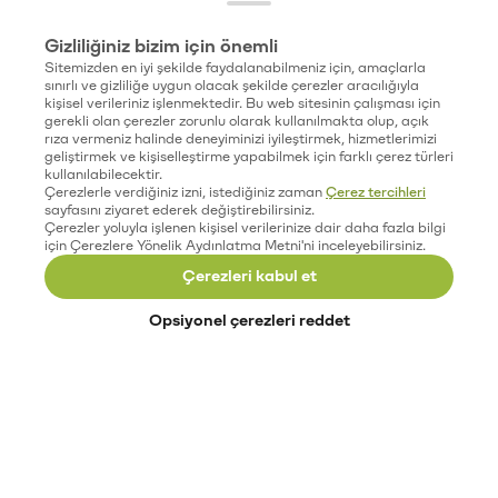
Gizliliğiniz bizim için önemli
Sitemizden en iyi şekilde faydalanabilmeniz için, amaçlarla
sınırlı ve gizliliğe uygun olacak şekilde çerezler aracılığıyla
kişisel verileriniz işlenmektedir. Bu web sitesinin çalışması için
gerekli olan çerezler zorunlu olarak kullanılmakta olup, açık
rıza vermeniz halinde deneyiminizi iyileştirmek, hizmetlerimizi
geliştirmek ve kişiselleştirme yapabilmek için farklı çerez türleri
kullanılabilecektir.
Çerezlerle verdiğiniz izni, istediğiniz zaman
Çerez tercihleri
sayfasını ziyaret ederek değiştirebilirsiniz.
Çerezler yoluyla işlenen kişisel verilerinize dair daha fazla bilgi
için Çerezlere Yönelik Aydınlatma Metni'ni inceleyebilirsiniz.
Çerezleri kabul et
Opsiyonel çerezleri reddet
Paribu’yu keşfet
Eğitimler