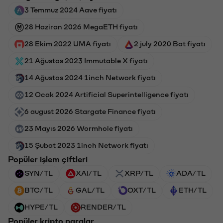
3 Temmuz 2024 Aave fiyatı
28 Haziran 2026 MegaETH fiyatı
28 Ekim 2022 UMA fiyatı
2 july 2020 Bat fiyatı
21 Ağustos 2023 Immutable X fiyatı
14 Ağustos 2024 1inch Network fiyatı
12 Ocak 2024 Artificial Superintelligence fiyatı
6 august 2026 Stargate Finance fiyatı
23 Mayıs 2026 Wormhole fiyatı
15 Şubat 2023 1inch Network fiyatı
Popüler işlem çiftleri
SYN/TL
XAI/TL
XRP/TL
ADA/TL
BTC/TL
GAL/TL
OXT/TL
ETH/TL
HYPE/TL
RENDER/TL
Popüler kripto paralar