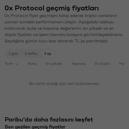
0x Protocol geçmiş fiyatları
0x Protocol fiyat geçmişini takip ederek kripto varlıkların
zaman içindeki performansını izleyin. Aşağıdaki tabloyu
kullanarak açılış ve kapanış değerlerini, en yüksek ve en
düşük fiyatları ve işlem hacmini kolayca görüntüleyebilirsiniz.
Seçtiğiniz günün kuru baz alınarak TL'ye çevrilmiştir.
1 gün
1 hafta
1 ay
Tarih
Açılış
En yüksek
Kapanış
En düşük
Haci
Bu tarih aralığı için veri bulunamadı.
Paribu'da daha fazlasını keşfet
Son gezilen geçmiş fiyatlar