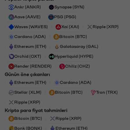
Ankr (ANKR)
Synapse (SYN)
Aave (AAVE)
PSG (PSG)
Waves (WAVES)
Xai (XAI)
Ripple (XRP)
Cardano (ADA)
Bitcoin (BTC)
Ethereum (ETH)
Galatasaray (GAL)
Orchid (OXT)
Hyperliquid (HYPE)
Render (RENDER)
Chiliz (CHZ)
Günün öne çıkanları
Ethereum (ETH)
Cardano (ADA)
Stellar (XLM)
Bitcoin (BTC)
Tron (TRX)
Ripple (XRP)
Kripto para fiyat tahminleri
Bitcoin (BTC)
Ripple (XRP)
Bonk (BONK)
Ethereum (ETH)