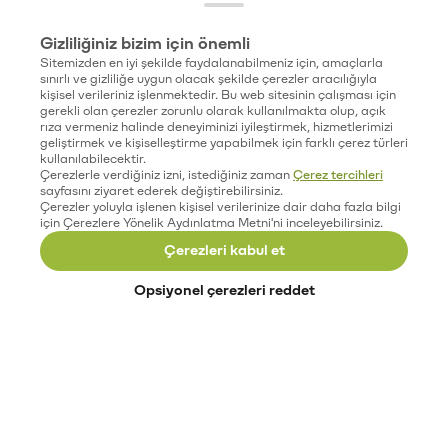
Gizliliğiniz bizim için önemli
Sitemizden en iyi şekilde faydalanabilmeniz için, amaçlarla
sınırlı ve gizliliğe uygun olacak şekilde çerezler aracılığıyla
kişisel verileriniz işlenmektedir. Bu web sitesinin çalışması için
gerekli olan çerezler zorunlu olarak kullanılmakta olup, açık
rıza vermeniz halinde deneyiminizi iyileştirmek, hizmetlerimizi
geliştirmek ve kişiselleştirme yapabilmek için farklı çerez türleri
kullanılabilecektir.
Çerezlerle verdiğiniz izni, istediğiniz zaman
Çerez tercihleri
sayfasını ziyaret ederek değiştirebilirsiniz.
Çerezler yoluyla işlenen kişisel verilerinize dair daha fazla bilgi
için Çerezlere Yönelik Aydınlatma Metni'ni inceleyebilirsiniz.
Çerezleri kabul et
Opsiyonel çerezleri reddet
Paribu’yu keşfet
Eğitimler