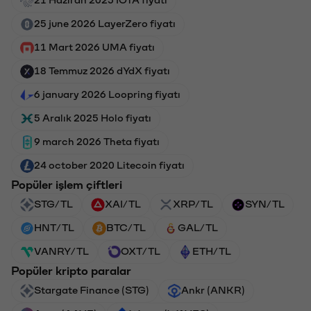
25 june 2026 LayerZero fiyatı
11 Mart 2026 UMA fiyatı
18 Temmuz 2026 dYdX fiyatı
6 january 2026 Loopring fiyatı
5 Aralık 2025 Holo fiyatı
9 march 2026 Theta fiyatı
24 october 2020 Litecoin fiyatı
Popüler işlem çiftleri
STG/TL
XAI/TL
XRP/TL
SYN/TL
HNT/TL
BTC/TL
GAL/TL
VANRY/TL
OXT/TL
ETH/TL
Popüler kripto paralar
Stargate Finance (STG)
Ankr (ANKR)