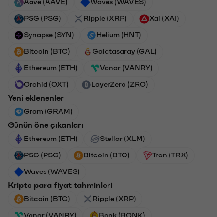
Aave (AAVE)
Waves (WAVES)
PSG (PSG)
Ripple (XRP)
Xai (XAI)
Synapse (SYN)
Helium (HNT)
Bitcoin (BTC)
Galatasaray (GAL)
Ethereum (ETH)
Vanar (VANRY)
Orchid (OXT)
LayerZero (ZRO)
Yeni eklenenler
Gram (GRAM)
Günün öne çıkanları
Ethereum (ETH)
Stellar (XLM)
PSG (PSG)
Bitcoin (BTC)
Tron (TRX)
Waves (WAVES)
Kripto para fiyat tahminleri
Bitcoin (BTC)
Ripple (XRP)
Vanar (VANRY)
Bonk (BONK)