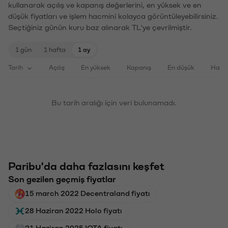
kullanarak açılış ve kapanış değerlerini, en yüksek ve en
düşük fiyatları ve işlem hacmini kolayca görüntüleyebilirsiniz.
Seçtiğiniz günün kuru baz alınarak TL'ye çevrilmiştir.
1 gün
1 hafta
1 ay
Tarih
Açılış
En yüksek
Kapanış
En düşük
Haci
Bu tarih aralığı için veri bulunamadı.
Paribu'da daha fazlasını keşfet
Son gezilen geçmiş fiyatlar
15 march 2022 Decentraland fiyatı
28 Haziran 2022 Holo fiyatı
21 Haziran 2025 IOTA fiyatı