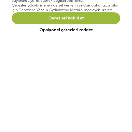
sayfasını ziyaret ederek değiştirebilirsiniz.
Çerezler yoluyla işlenen kişisel verilerinize dair daha fazla bilgi
için Çerezlere Yönelik Aydınlatma Metni'ni inceleyebilirsiniz.
Çerezleri kabul et
Opsiyonel çerezleri reddet
Paribu’yu keşfet
Eğitimler
Etkinlikler
Açık pozisyonlar
Paribu sistem durumu
API dokümantasyonu
Paribu rehberi
Kripto varlık nasıl alınır?
Kripto varlık nedir?