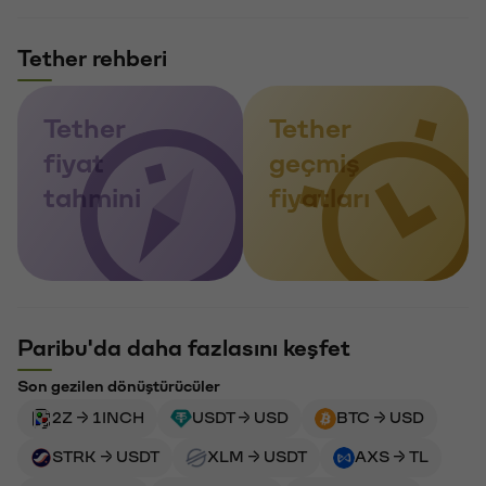
Tether rehberi
Tether
Tether
fiyat
geçmiş
tahmini
fiyatları
Paribu'da daha fazlasını keşfet
Son gezilen dönüştürücüler
2Z → 1INCH
USDT → USD
BTC → USD
STRK → USDT
XLM → USDT
AXS → TL