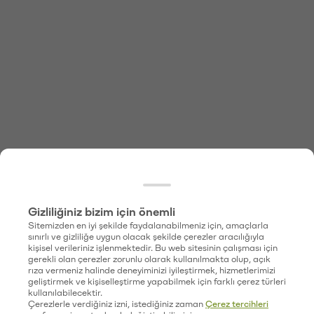
Gizliliğiniz bizim için önemli
Sitemizden en iyi şekilde faydalanabilmeniz için, amaçlarla
sınırlı ve gizliliğe uygun olacak şekilde çerezler aracılığıyla
kişisel verileriniz işlenmektedir. Bu web sitesinin çalışması için
gerekli olan çerezler zorunlu olarak kullanılmakta olup, açık
rıza vermeniz halinde deneyiminizi iyileştirmek, hizmetlerimizi
geliştirmek ve kişiselleştirme yapabilmek için farklı çerez türleri
kullanılabilecektir.
Çerezlerle verdiğiniz izni, istediğiniz zaman
Çerez tercihleri