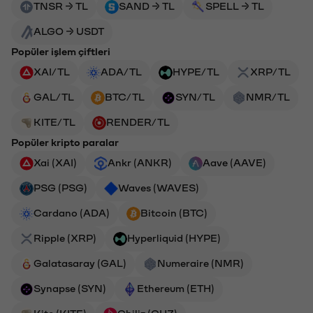
TNSR → TL
SAND → TL
SPELL → TL
ALGO → USDT
Popüler işlem çiftleri
XAI/TL
ADA/TL
HYPE/TL
XRP/TL
GAL/TL
BTC/TL
SYN/TL
NMR/TL
KITE/TL
RENDER/TL
Popüler kripto paralar
Xai (XAI)
Ankr (ANKR)
Aave (AAVE)
PSG (PSG)
Waves (WAVES)
Cardano (ADA)
Bitcoin (BTC)
Ripple (XRP)
Hyperliquid (HYPE)
Galatasaray (GAL)
Numeraire (NMR)
Synapse (SYN)
Ethereum (ETH)
Kite (KITE)
Chiliz (CHZ)