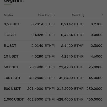
Miktar
Son 1 hafta
Son 1 ay
Son
0,5 USDT
0,2014
ETHFI
0,2142
ETHFI
0,2300
E
1 USDT
0,4028
ETHFI
0,4284
ETHFI
0,4600
E
5 USDT
2,0140
ETHFI
2,1420
ETHFI
2,3000
E
10 USDT
4,0280
ETHFI
4,2840
ETHFI
4,6000
E
50 USDT
20,1400
ETHFI
21,4200
ETHFI
23,0000
E
100 USDT
40,2800
ETHFI
42,8400
ETHFI
46,0000
E
500 USDT
201,4000
ETHFI
214,2000
ETHFI
230,0000
E
1.000 USDT
402,8000
ETHFI
428,4000
ETHFI
460,0000
E