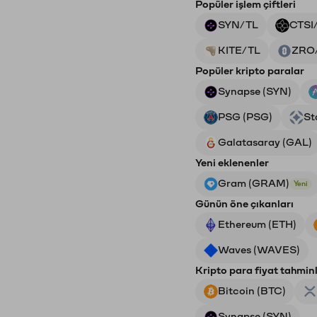
Popüler işlem çiftleri
SYN/TL
CTSI
KITE/TL
ZRO
Popüler kripto paralar
Synapse (SYN)
PSG (PSG)
St
Galatasaray (GAL)
Yeni eklenenler
Gram (GRAM)
Yeni
Günün öne çıkanları
Ethereum (ETH)
Waves (WAVES)
Kripto para fiyat tahminl
Bitcoin (BTC)
Synapse (SYN)