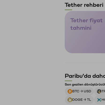
Tether rehberi
Tether fiyat
tahmini
Paribu'da daha
Son gezilen dönüştürücü
BTC → USD
T
DOGE → TL
H