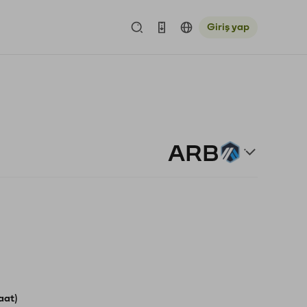
Giriş yap
ARB
aat)