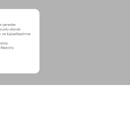
e çerezler
zorunlu olarak
 ve kişiselleştirme
siniz.
 Metni'ni
asal bilgiler