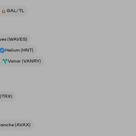
GAL/TL
ves (WAVES)
Helium (HNT)
Vanar (VANRY)
 (TRX)
lanche (AVAX)