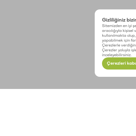
Gizliliğiniz biz
Sitemizden en iyi şe
aracılığıyla kişisel
kullanılmakta olup, 
yapabilmek için fark
Çerezlerle verdiğin
Çerezler yoluyla işl
inceleyebilirsiniz.
Çerezleri kabu
Paribu’yu keşfet
Paribu © 2026