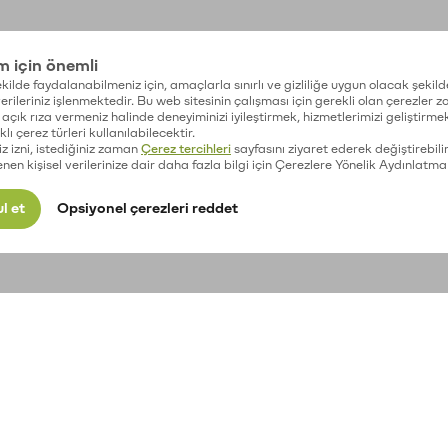
im için önemli
kilde faydalanabilmeniz için, amaçlarla sınırlı ve gizliliğe uygun olacak şekild
 verileriniz işlenmektedir. Bu web sitesinin çalışması için gerekli olan çerezler 
açık rıza vermeniz halinde deneyiminizi iyileştirmek, hizmetlerimizi geliştirmek
lı çerez türleri kullanılabilecektir.
iz izni, istediğiniz zaman
Çerez tercihleri
sayfasını ziyaret ederek değiştirebilir
enen kişisel verilerinize dair daha fazla bilgi için Çerezlere Yönelik Aydınlatma
l et
Opsiyonel çerezleri reddet
Kripto para fiyatları
Geçmiş Fiyat
Y
Performansı