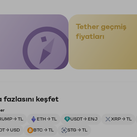
Tether geçmiş
fiyatları
 fazlasını keşfet
ler
RUMP → TL
ETH → TL
USDT → ENJ
XRP → TL
OT → USD
BTC → TL
STG → TL