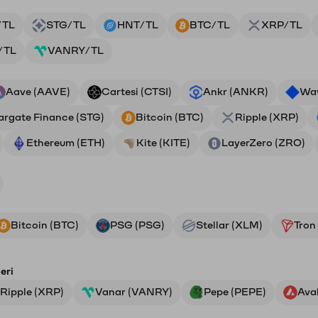
/TL
STG/TL
HNT/TL
BTC/TL
XRP/TL
/TL
VANRY/TL
Aave (AAVE)
Cartesi (CTSI)
Ankr (ANKR)
Wa
argate Finance (STG)
Bitcoin (BTC)
Ripple (XRP)
Ethereum (ETH)
Kite (KITE)
LayerZero (ZRO)
Bitcoin (BTC)
PSG (PSG)
Stellar (XLM)
Tron
eri
Ripple (XRP)
Vanar (VANRY)
Pepe (PEPE)
Ava