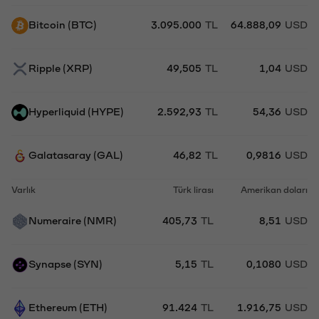
Bitcoin (BTC)
3.095.000
TL
64.888,09
USD
Ripple (XRP)
49,505
TL
1,04
USD
Hyperliquid (HYPE)
2.592,93
TL
54,36
USD
Galatasaray (GAL)
46,82
TL
0,9816
USD
Varlık
Türk lirası
Amerikan doları
Numeraire (NMR)
405,73
TL
8,51
USD
Synapse (SYN)
5,15
TL
0,1080
USD
Ethereum (ETH)
91.424
TL
1.916,75
USD