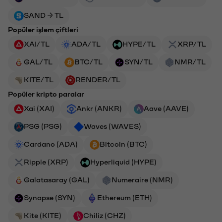
SAND → TL
Popüler işlem çiftleri
XAI/TL
ADA/TL
HYPE/TL
XRP/TL
GAL/TL
BTC/TL
SYN/TL
NMR/TL
KITE/TL
RENDER/TL
Popüler kripto paralar
Xai (XAI)
Ankr (ANKR)
Aave (AAVE)
PSG (PSG)
Waves (WAVES)
Cardano (ADA)
Bitcoin (BTC)
Ripple (XRP)
Hyperliquid (HYPE)
Galatasaray (GAL)
Numeraire (NMR)
Synapse (SYN)
Ethereum (ETH)
Kite (KITE)
Chiliz (CHZ)