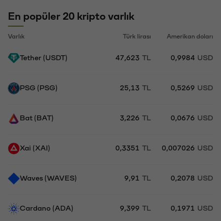
En popüler 20 kripto varlık
Varlık
Türk lirası
Amerikan doları
Tether (USDT)
47,623
TL
0,9984
USD
PSG (PSG)
25,13
TL
0,5269
USD
Bat (BAT)
3,226
TL
0,0676
USD
Xai (XAI)
0,3351
TL
0,007026
USD
Waves (WAVES)
9,91
TL
0,2078
USD
Cardano (ADA)
9,399
TL
0,1971
USD