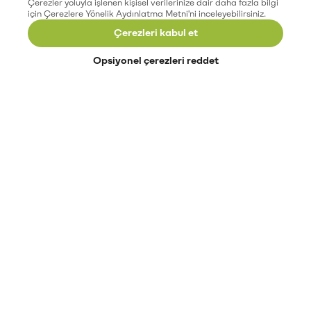
Çerezler yoluyla işlenen kişisel verilerinize dair daha fazla bilgi
için Çerezlere Yönelik Aydınlatma Metni'ni inceleyebilirsiniz.
Çerezleri kabul et
Opsiyonel çerezleri reddet
Paribu’yu keşfet
Eğitimler
Etkinlikler
Açık pozisyonlar
Paribu sistem durumu
API dokümantasyonu
Paribu rehberi
Kripto varlık nasıl alınır?
Kripto varlık nedir?
Paribu para yatırma