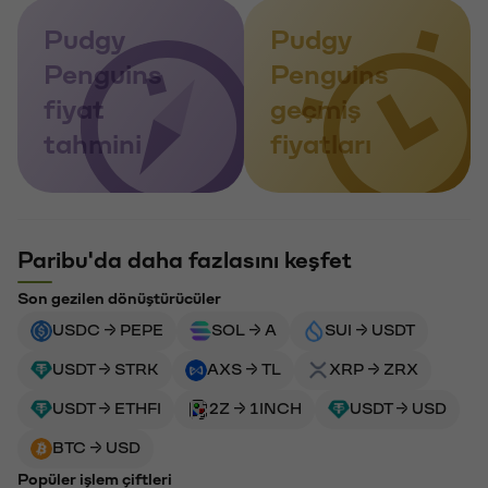
Pudgy
Pudgy
Penguins
Penguins
fiyat
geçmiş
tahmini
fiyatları
Paribu'da daha fazlasını keşfet
Son gezilen dönüştürücüler
USDC → PEPE
SOL → A
SUI → USDT
USDT → STRK
AXS → TL
XRP → ZRX
USDT → ETHFI
2Z → 1INCH
USDT → USD
BTC → USD
Popüler işlem çiftleri