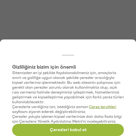
Gizliliğiniz bizim için önemli
Sitemizden en iyi şekilde faydalanabilmeniz için, amaçlarla
sınırlı ve gizliliğe uygun olacak şekilde çerezler aracılığıyla
kişisel verileriniz işlenmektedir. Bu web sitesinin çalışması için
gerekli olan çerezler zorunlu olarak kullanılmakta olup, açık
rıza vermeniz halinde deneyiminizi iyileştirmek, hizmetlerimizi
geliştirmek ve kişiselleştirme yapabilmek için farklı çerez türleri
kullanılabilecektir.
Çerezlerle verdiğiniz izni, istediğiniz zaman
Çerez tercihleri
sayfasını ziyaret ederek değiştirebilirsiniz.
Çerezler yoluyla işlenen kişisel verilerinize dair daha fazla bilgi
için Çerezlere Yönelik Aydınlatma Metni'ni inceleyebilirsiniz.
Çerezleri kabul et