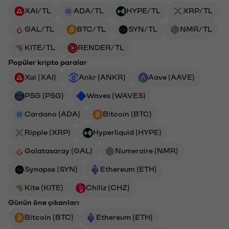
XAI/TL
ADA/TL
HYPE/TL
XRP/TL
GAL/TL
BTC/TL
SYN/TL
NMR/TL
KITE/TL
RENDER/TL
Popüler kripto paralar
Xai (XAI)
Ankr (ANKR)
Aave (AAVE)
PSG (PSG)
Waves (WAVES)
Cardano (ADA)
Bitcoin (BTC)
Ripple (XRP)
Hyperliquid (HYPE)
Galatasaray (GAL)
Numeraire (NMR)
Synapse (SYN)
Ethereum (ETH)
Kite (KITE)
Chiliz (CHZ)
Günün öne çıkanları
Bitcoin (BTC)
Ethereum (ETH)