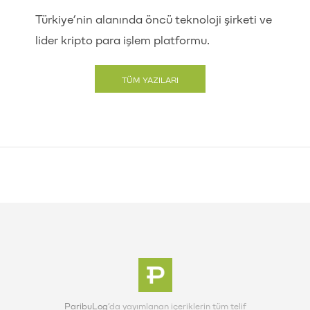
Türkiye’nin alanında öncü teknoloji şirketi ve
lider kripto para işlem platformu.
TÜM YAZILARI
GÖRÜNTÜLE
ParibuLog
’da yayımlanan içeriklerin tüm telif