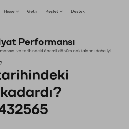
Hisse
Getiri
Keşfet
Destek
Fiyat Performansı
rformansını ve tarihindeki önemli dönüm noktalarını daha iyi
ı?
tarihindeki
e kadardı?
432565