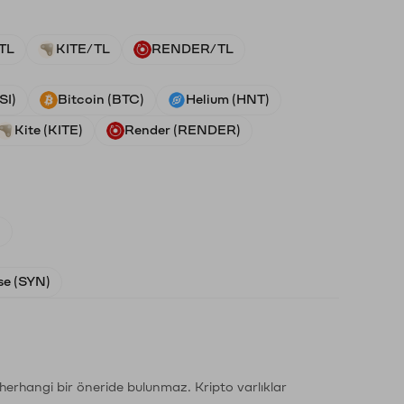
TL
KITE/TL
RENDER/TL
SI)
Bitcoin (BTC)
Helium (HNT)
Kite (KITE)
Render (RENDER)
)
e (SYN)
li herhangi bir öneride bulunmaz. Kripto varlıklar