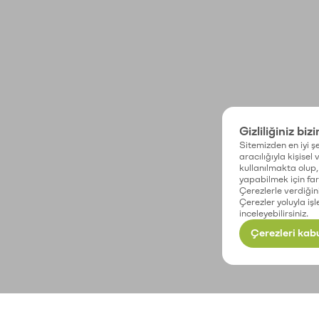
Gizliliğiniz biz
Sitemizden en iyi şe
aracılığıyla kişisel
kullanılmakta olup, 
yapabilmek için fark
Çerezlerle verdiğin
Çerezler yoluyla işl
inceleyebilirsiniz.
Çerezleri kabu