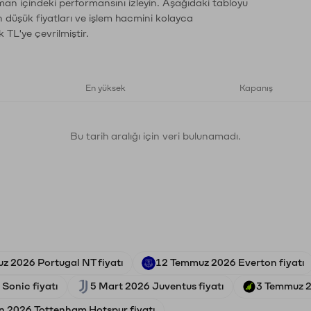
zaman içindeki performansını izleyin. Aşağıdaki tabloyu
n düşük fiyatları ve işlem hacmini kolayca
 TL'ye çevrilmiştir.
En yüksek
Kapanış
Bu tarih aralığı için veri bulunamadı.
z 2026 Portugal NT fiyatı
12 Temmuz 2026 Everton fiyatı
Sonic fiyatı
5 Mart 2026 Juventus fiyatı
3 Temmuz 2
n 2026 Tottenham Hotspur fiyatı