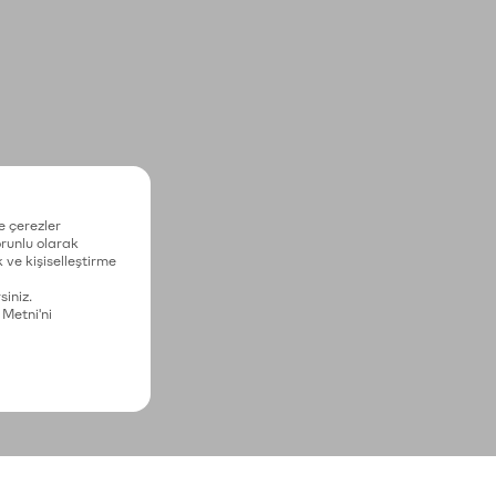
e çerezler
zorunlu olarak
 ve kişiselleştirme
siniz.
 Metni'ni