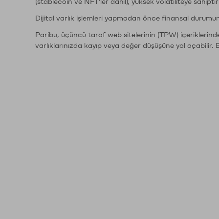
(stablecoin ve NFT'ler dahil), yüksek volatiliteye sahipti
Dijital varlık işlemleri yapmadan önce finansal durumu
Paribu, üçüncü taraf web sitelerinin (TPW) içeriklerin
varlıklarınızda kayıp veya değer düşüşüne yol açabilir. 