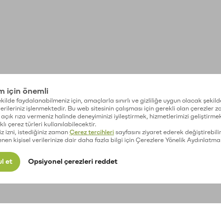
im için önemli
kilde faydalanabilmeniz için, amaçlarla sınırlı ve gizliliğe uygun olacak şekild
 verileriniz işlenmektedir. Bu web sitesinin çalışması için gerekli olan çerezler 
açık rıza vermeniz halinde deneyiminizi iyileştirmek, hizmetlerimizi geliştirmek
lı çerez türleri kullanılabilecektir.
iz izni, istediğiniz zaman
Çerez tercihleri
sayfasını ziyaret ederek değiştirebilir
enen kişisel verilerinize dair daha fazla bilgi için Çerezlere Yönelik Aydınlatma
l et
Opsiyonel çerezleri reddet