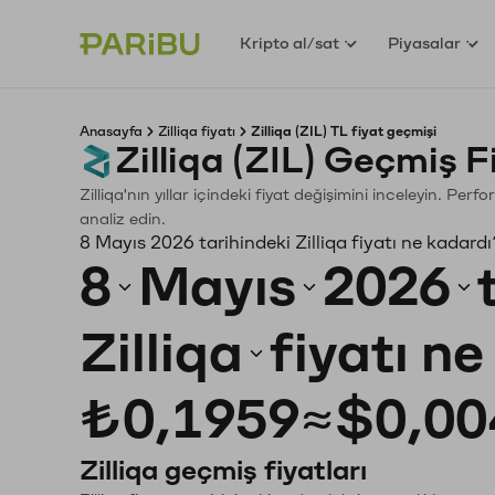
Kripto al/sat
Piyasalar
Anasayfa
Zilliqa fiyatı
Zilliqa (ZIL) TL fiyat geçmişi
Zilliqa (ZIL) Geçmiş 
Zilliqa'nın yıllar içindeki fiyat değişimini inceleyin. Pe
analiz edin.
8 Mayıs 2026 tarihindeki Zilliqa fiyatı ne kadard
8
Mayıs
2026
Zilliqa
fiyatı n
₺0,1959
≈
$0,00
Zilliqa geçmiş fiyatları