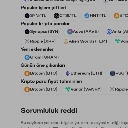
Popüler işlem çiftleri
SYN/TL
CTSI/TL
HNT/TL
BTC
Popüler kripto paralar
Synapse (SYN)
Aave (AAVE)
Ankr (
Ripple (XRP)
Alien Worlds (TLM)
Van
Yeni eklenenler
Gram (GRAM)
Günün öne çıkanları
Bitcoin (BTC)
Ethereum (ETH)
PSG (
Kripto para fiyat tahminleri
Bitcoin (BTC)
Vanar (VANRY)
Ripple
Sorumluluk reddi
Bu sayfada yer alan bilgiler yatırım tavsiyesi niteliği ta