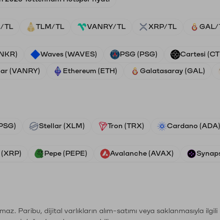
/TL
TLM/TL
VANRY/TL
XRP/TL
GAL/
ANKR)
Waves (WAVES)
PSG (PSG)
Cartesi (CT
ar (VANRY)
Ethereum (ETH)
Galatasaray (GAL)
PSG)
Stellar (XLM)
Tron (TRX)
Cardano (ADA
 (XRP)
Pepe (PEPE)
Avalanche (AVAX)
Synaps
şımaz. Paribu, dijital varlıkların alım-satımı veya saklanmasıyla ilgi