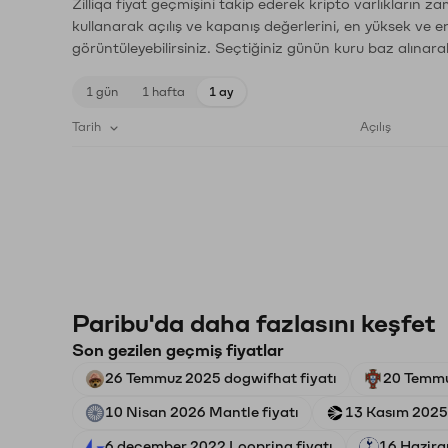
Zilliqa fiyat geçmişini takip ederek kripto varlıkların 
kullanarak açılış ve kapanış değerlerini, en yüksek ve e
görüntüleyebilirsiniz. Seçtiğiniz günün kuru baz alınarak
1 gün
1 hafta
1 ay
Tarih
Açılış
Paribu'da daha fazlasını keşfet
Son gezilen geçmiş fiyatlar
26 Temmuz 2025 dogwifhat fiyatı
20 Temmu
10 Nisan 2026 Mantle fiyatı
13 Kasım 2025 
6 december 2022 Loopring fiyatı
16 Hazira