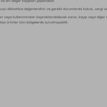
r ve ani değer kayıpları yaşanabilir.
nuzu dikkatlice değerlendirin ve gerekli durumlarda hukuk, vergi v
den veya kullanımından kaynaklanabilecek zarar, kayıp veya diğer 
Bazı ürünler tüm bölgelerde sunulmayabilir.