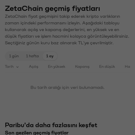
ZetaChain geçmiş fiyatları
ZetaChain fiyat geçmişini takip ederek kripto varlıkların
zaman içindeki performansını izleyin. Aşağıdaki tabloyu
kullanarak açılış ve kapanış değerlerini, en yüksek ve en
düşük fiyatları ve işlem hacmini kolayca görüntüleyebilirsiniz.
Seçtiğiniz günün kuru baz alınarak TL'ye çevrilmiştir.
1 gün
1 hafta
1 ay
Tarih
Açılış
En yüksek
Kapanış
En düşük
Haci
Bu tarih aralığı için veri bulunamadı.
Paribu'da daha fazlasını keşfet
Son gezilen geçmiş fiyatlar