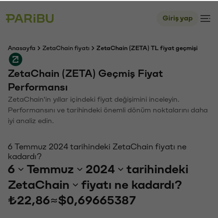
Giriş yap
Anasayfa
ZetaChain fiyatı
ZetaChain (ZETA) TL fiyat geçmişi
ZetaChain (ZETA) Geçmiş Fiyat
Performansı
ZetaChain'in yıllar içindeki fiyat değişimini inceleyin.
Performansını ve tarihindeki önemli dönüm noktalarını daha
iyi analiz edin.
6 Temmuz 2024 tarihindeki ZetaChain fiyatı ne
kadardı?
6
Temmuz
2024
tarihindeki
ZetaChain
fiyatı ne kadardı?
₺22,86
≈
$0,69665387