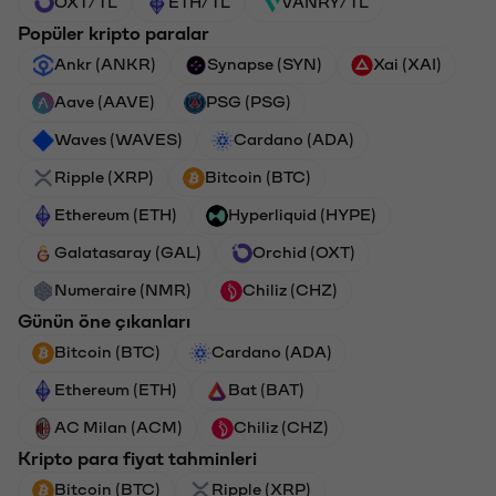
OXT/TL
ETH/TL
VANRY/TL
Popüler kripto paralar
Ankr (ANKR)
Synapse (SYN)
Xai (XAI)
Aave (AAVE)
PSG (PSG)
Waves (WAVES)
Cardano (ADA)
Ripple (XRP)
Bitcoin (BTC)
Ethereum (ETH)
Hyperliquid (HYPE)
Galatasaray (GAL)
Orchid (OXT)
Numeraire (NMR)
Chiliz (CHZ)
Günün öne çıkanları
Bitcoin (BTC)
Cardano (ADA)
Ethereum (ETH)
Bat (BAT)
AC Milan (ACM)
Chiliz (CHZ)
Kripto para fiyat tahminleri
Bitcoin (BTC)
Ripple (XRP)