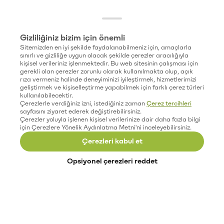
Gizliliğiniz bizim için önemli
Sitemizden en iyi şekilde faydalanabilmeniz için, amaçlarla
sınırlı ve gizliliğe uygun olacak şekilde çerezler aracılığıyla
kişisel verileriniz işlenmektedir. Bu web sitesinin çalışması için
gerekli olan çerezler zorunlu olarak kullanılmakta olup, açık
rıza vermeniz halinde deneyiminizi iyileştirmek, hizmetlerimizi
geliştirmek ve kişiselleştirme yapabilmek için farklı çerez türleri
kullanılabilecektir.
Çerezlerle verdiğiniz izni, istediğiniz zaman
Çerez tercihleri
sayfasını ziyaret ederek değiştirebilirsiniz.
Çerezler yoluyla işlenen kişisel verilerinize dair daha fazla bilgi
için Çerezlere Yönelik Aydınlatma Metni'ni inceleyebilirsiniz.
Çerezleri kabul et
Opsiyonel çerezleri reddet