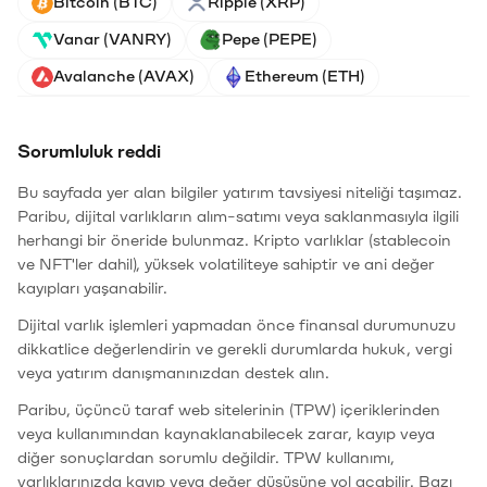
Bitcoin (BTC)
Ripple (XRP)
Vanar (VANRY)
Pepe (PEPE)
Avalanche (AVAX)
Ethereum (ETH)
Sorumluluk reddi
Bu sayfada yer alan bilgiler yatırım tavsiyesi niteliği taşımaz.
Paribu, dijital varlıkların alım-satımı veya saklanmasıyla ilgili
herhangi bir öneride bulunmaz. Kripto varlıklar (stablecoin
ve NFT'ler dahil), yüksek volatiliteye sahiptir ve ani değer
kayıpları yaşanabilir.
Dijital varlık işlemleri yapmadan önce finansal durumunuzu
dikkatlice değerlendirin ve gerekli durumlarda hukuk, vergi
veya yatırım danışmanınızdan destek alın.
Paribu, üçüncü taraf web sitelerinin (TPW) içeriklerinden
veya kullanımından kaynaklanabilecek zarar, kayıp veya
diğer sonuçlardan sorumlu değildir. TPW kullanımı,
varlıklarınızda kayıp veya değer düşüşüne yol açabilir. Bazı