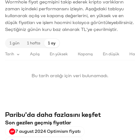
Wormhole fiyat geçmişini takip ederek kripto varlıkların
zaman içindeki performansını izleyin. Aşağıdaki tabloyu
kullanarak açılış ve kapanış değerlerini, en yüksek ve en
düşük fiyatları ve işlem hacmini kolayca görüntüleyebilirsiniz.
Seçtiğiniz günün kuru baz alınarak TL'ye çevrilmiştir.
1 gün
1 hafta
1 ay
Tarih
Açılış
En yüksek
Kapanış
En düşük
Haci
Bu tarih aralığı için veri bulunamadı.
Paribu'da daha fazlasını keşfet
Son gezilen geçmiş fiyatlar
7 august 2024 Optimism fiyatı