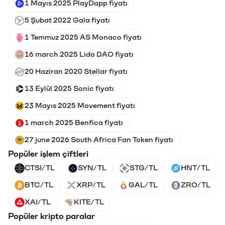
1 Mayıs 2025 PlayDapp fiyatı
5 Şubat 2022 Gala fiyatı
1 Temmuz 2025 AS Monaco fiyatı
16 march 2025 Lido DAO fiyatı
20 Haziran 2020 Stellar fiyatı
13 Eylül 2025 Sonic fiyatı
23 Mayıs 2025 Movement fiyatı
1 march 2025 Benfica fiyatı
27 june 2026 South Africa Fan Token fiyatı
Popüler işlem çiftleri
CTSI/TL
SYN/TL
STG/TL
HNT/TL
BTC/TL
XRP/TL
GAL/TL
ZRO/TL
XAI/TL
KITE/TL
Popüler kripto paralar