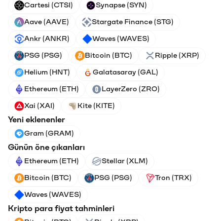
Cartesi (CTSI)
Synapse (SYN)
Aave (AAVE)
Stargate Finance (STG)
Ankr (ANKR)
Waves (WAVES)
PSG (PSG)
Bitcoin (BTC)
Ripple (XRP)
Helium (HNT)
Galatasaray (GAL)
Ethereum (ETH)
LayerZero (ZRO)
Xai (XAI)
Kite (KITE)
Yeni eklenenler
Gram (GRAM)
Günün öne çıkanları
Ethereum (ETH)
Stellar (XLM)
Bitcoin (BTC)
PSG (PSG)
Tron (TRX)
Waves (WAVES)
Kripto para fiyat tahminleri