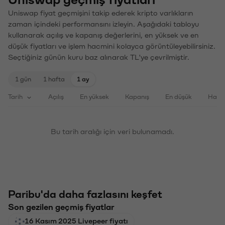
Uniswap fiyat geçmişini takip ederek kripto varlıkların
zaman içindeki performansını izleyin. Aşağıdaki tabloyu
kullanarak açılış ve kapanış değerlerini, en yüksek ve en
düşük fiyatları ve işlem hacmini kolayca görüntüleyebilirsiniz.
Seçtiğiniz günün kuru baz alınarak TL'ye çevrilmiştir.
1 gün
1 hafta
1 ay
Tarih
Açılış
En yüksek
Kapanış
En düşük
Haci
Bu tarih aralığı için veri bulunamadı.
Paribu'da daha fazlasını keşfet
Son gezilen geçmiş fiyatlar
16 Kasım 2025 Livepeer fiyatı