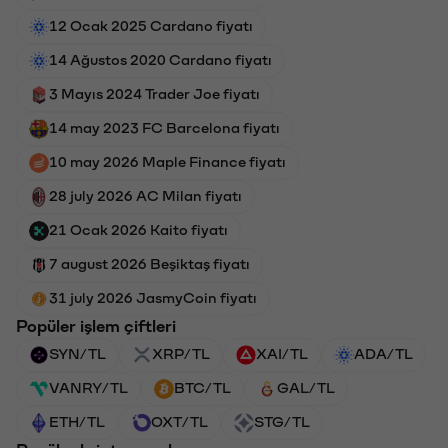
12 Ocak 2025 Cardano fiyatı
14 Ağustos 2020 Cardano fiyatı
3 Mayıs 2024 Trader Joe fiyatı
14 may 2023 FC Barcelona fiyatı
10 may 2026 Maple Finance fiyatı
28 july 2026 AC Milan fiyatı
21 Ocak 2026 Kaito fiyatı
7 august 2026 Beşiktaş fiyatı
31 july 2026 JasmyCoin fiyatı
Popüler işlem çiftleri
SYN/TL
XRP/TL
XAI/TL
ADA/TL
VANRY/TL
BTC/TL
GAL/TL
ETH/TL
OXT/TL
STG/TL