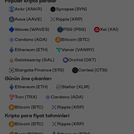
Popüler kripto paralar
Ankr (ANKR)
Synapse (SYN)
Aave (AAVE)
Ripple (XRP)
Waves (WAVES)
PSG (PSG)
Xai (XAI)
Cardano (ADA)
Bitcoin (BTC)
Ethereum (ETH)
Vanar (VANRY)
Galatasaray (GAL)
Orchid (OXT)
Stargate Finance (STG)
Cartesi (CTSI)
Günün öne çıkanları
Ethereum (ETH)
Stellar (XLM)
Tron (TRX)
Cardano (ADA)
Bitcoin (BTC)
Ripple (XRP)
Kripto para fiyat tahminleri
Bitcoin (BTC)
Ripple (XRP)
Bonk (BONK)
Ethereum (ETH)