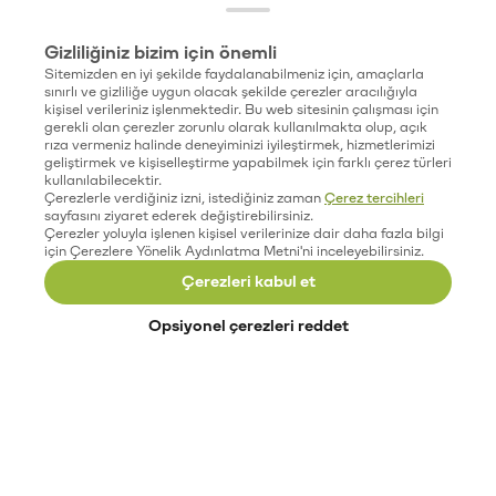
Gizliliğiniz bizim için önemli
Sitemizden en iyi şekilde faydalanabilmeniz için, amaçlarla
sınırlı ve gizliliğe uygun olacak şekilde çerezler aracılığıyla
kişisel verileriniz işlenmektedir. Bu web sitesinin çalışması için
gerekli olan çerezler zorunlu olarak kullanılmakta olup, açık
rıza vermeniz halinde deneyiminizi iyileştirmek, hizmetlerimizi
geliştirmek ve kişiselleştirme yapabilmek için farklı çerez türleri
kullanılabilecektir.
Çerezlerle verdiğiniz izni, istediğiniz zaman
Çerez tercihleri
sayfasını ziyaret ederek değiştirebilirsiniz.
Çerezler yoluyla işlenen kişisel verilerinize dair daha fazla bilgi
için Çerezlere Yönelik Aydınlatma Metni'ni inceleyebilirsiniz.
Çerezleri kabul et
Opsiyonel çerezleri reddet
Paribu’yu keşfet