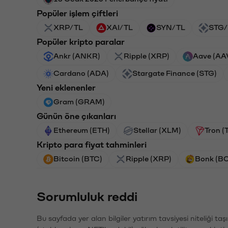
Popüler işlem çiftleri
XRP/TL
XAI/TL
SYN/TL
STG/
Popüler kripto paralar
Ankr (ANKR)
Ripple (XRP)
Aave (AA
Cardano (ADA)
Stargate Finance (STG)
Yeni eklenenler
Gram (GRAM)
Günün öne çıkanları
Ethereum (ETH)
Stellar (XLM)
Tron (
Kripto para fiyat tahminleri
Bitcoin (BTC)
Ripple (XRP)
Bonk (B
Sorumluluk reddi
Bu sayfada yer alan bilgiler yatırım tavsiyesi niteliği ta