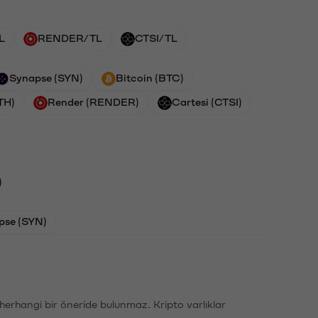
L
RENDER/TL
CTSI/TL
Synapse (SYN)
Bitcoin (BTC)
TH)
Render (RENDER)
Cartesi (CTSI)
)
pse (SYN)
li herhangi bir öneride bulunmaz. Kripto varlıklar