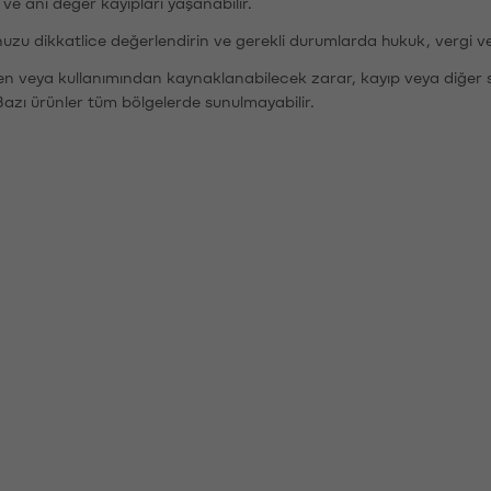
r ve ani değer kayıpları yaşanabilir.
nuzu dikkatlice değerlendirin ve gerekli durumlarda hukuk, vergi v
den veya kullanımından kaynaklanabilecek zarar, kayıp veya diğer 
Bazı ürünler tüm bölgelerde sunulmayabilir.