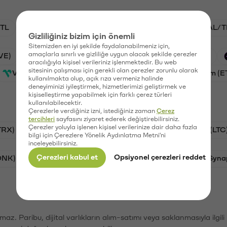
TL
ADA/TL
BTC/TL
VANRY/TL
GAL/T
Gizliliğiniz bizim için önemli
Sitemizden en iyi şekilde faydalanabilmeniz için,
amaçlarla sınırlı ve gizliliğe uygun olacak şekilde çerezler
VE)
Waves (WAVES)
PSG (PSG)
Xai (XAI)
aracılığıyla kişisel verileriniz işlenmektedir. Bu web
sitesinin çalışması için gerekli olan çerezler zorunlu olarak
Vanar (VANRY)
Galatasaray (GAL)
Ethereum (E
kullanılmakta olup, açık rıza vermeniz halinde
deneyiminizi iyileştirmek, hizmetlerimizi geliştirmek ve
kişiselleştirme yapabilmek için farklı çerez türleri
kullanılabilecektir.
Çerezlerle verdiğiniz izni, istediğiniz zaman
Çerez
tercihleri
sayfasını ziyaret ederek değiştirebilirsiniz.
Çerezler yoluyla işlenen kişisel verilerinize dair daha fazla
TRX)
Bitcoin (BTC)
Ripple (XRP)
Litecoin (LTC
bilgi için Çerezlere Yönelik Aydınlatma Metni'ni
inceleyebilirsiniz.
Çerezleri kabul et
Opsiyonel çerezleri reddet
ONK)
Ethereum (ETH)
Avalanche (AVAX)
Syna
şımaz. Paribu, dijital varlıkların alım-satımı veya saklanmasıyla ilgi