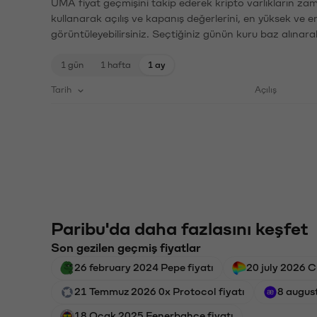
UMA fiyat geçmişini takip ederek kripto varlıkların zam
kullanarak açılış ve kapanış değerlerini, en yüksek ve e
görüntüleyebilirsiniz. Seçtiğiniz günün kuru baz alınarak
1 gün
1 hafta
1 ay
Tarih
Açılış
Paribu'da daha fazlasını keşfet
Son gezilen geçmiş fiyatlar
26 february 2024 Pepe fiyatı
20 july 2026 C
21 Temmuz 2026 0x Protocol fiyatı
8 augus
18 Ocak 2025 Fenerbahçe fiyatı