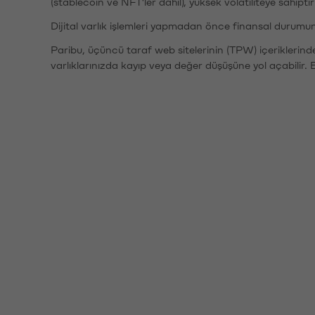
(stablecoin ve NFT'ler dahil), yüksek volatiliteye sahipti
Dijital varlık işlemleri yapmadan önce finansal durumu
Paribu, üçüncü taraf web sitelerinin (TPW) içeriklerin
varlıklarınızda kayıp veya değer düşüşüne yol açabilir. 