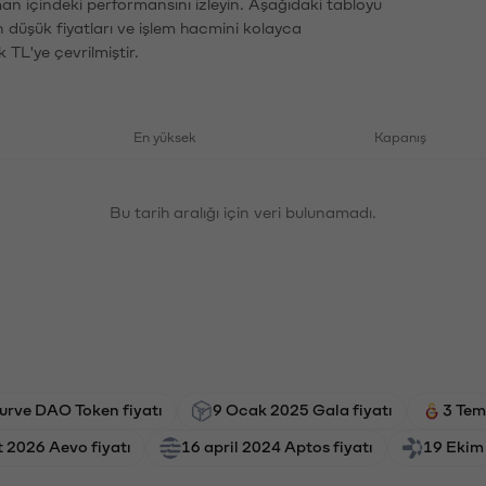
an içindeki performansını izleyin. Aşağıdaki tabloyu
n düşük fiyatları ve işlem hacmini kolayca
 TL'ye çevrilmiştir.
En yüksek
Kapanış
Bu tarih aralığı için veri bulunamadı.
urve DAO Token fiyatı
9 Ocak 2025 Gala fiyatı
3 Tem
t 2026 Aevo fiyatı
16 april 2024 Aptos fiyatı
19 Ekim