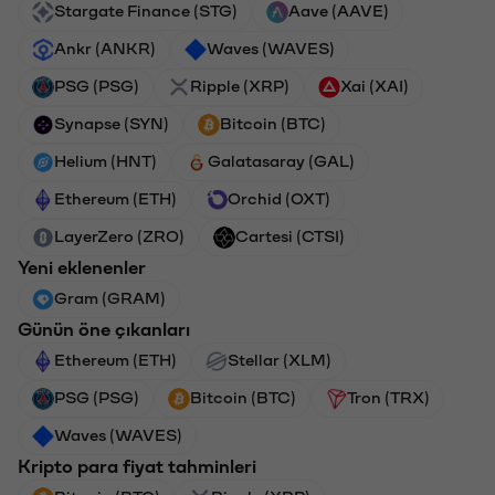
Stargate Finance (STG)
Aave (AAVE)
Ankr (ANKR)
Waves (WAVES)
PSG (PSG)
Ripple (XRP)
Xai (XAI)
Synapse (SYN)
Bitcoin (BTC)
Helium (HNT)
Galatasaray (GAL)
Ethereum (ETH)
Orchid (OXT)
LayerZero (ZRO)
Cartesi (CTSI)
Yeni eklenenler
Gram (GRAM)
Günün öne çıkanları
Ethereum (ETH)
Stellar (XLM)
PSG (PSG)
Bitcoin (BTC)
Tron (TRX)
Waves (WAVES)
Kripto para fiyat tahminleri