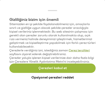
Gizliliğiniz bizim için önemli
Sitemizden en iyi şekilde faydalanabilmeniz için, amaçlarla
sınırlı ve gizliliğe uygun olacak şekilde çerezler aracılığıyla
kişisel verileriniz işlenmektedir. Bu web sitesinin çalışması için
gerekli olan çerezler zorunlu olarak kullanılmakta olup, açık
rıza vermeniz halinde deneyiminizi iyileştirmek, hizmetlerimizi
geliştirmek ve kişiselleştirme yapabilmek için farklı çerez türleri
kullanılabilecektir.
Çerezlerle verdiğiniz izni, istediğiniz zaman
Çerez tercihleri
sayfasını ziyaret ederek değiştirebilirsiniz.
Çerezler yoluyla işlenen kişisel verilerinize dair daha fazla bilgi
için Çerezlere Yönelik Aydınlatma Metni'ni inceleyebilirsiniz.
Çerezleri kabul et
Opsiyonel çerezleri reddet