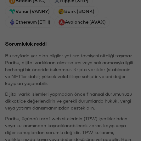
Bitcoin (BTC)
Ripple (XRP)
Vanar (VANRY)
Bonk (BONK)
Ethereum (ETH)
Avalanche (AVAX)
Sorumluluk reddi
Bu sayfada yer alan bilgiler yatırım tavsiyesi niteliği taşımaz.
Paribu, dijital varlıkların alım-satımı veya saklanmasıyla ilgili
herhangi bir öneride bulunmaz. Kripto varlıklar (stablecoin
ve NFT'ler dahil), yüksek volatiliteye sahiptir ve ani değer
kayıpları yaşanabilir.
Dijital varlık işlemleri yapmadan önce finansal durumunuzu
dikkatlice değerlendirin ve gerekli durumlarda hukuk, vergi
veya yatırım danışmanınızdan destek alın.
Paribu, üçüncü taraf web sitelerinin (TPW) içeriklerinden
veya kullanımından kaynaklanabilecek zarar, kayıp veya
diğer sonuçlardan sorumlu değildir. TPW kullanımı,
varlıklarınızda kayıp veya değer düşüşüne yol açabilir. Bazı