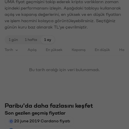
UMA fiyat geçmişini takip ederek kripto varlıkların zaman
içindeki performansını izleyin. Aşağıdaki tabloyu kullanarak
açılış ve kapanış değerlerini, en yüksek ve en düşük fiyatları
ve işlem hacmini kolayca görüntüleyebilirsiniz. Seçtiğiniz
günün kuru baz alınarak TL'ye çevrilmiştir.
1 gün
1 hafta
1 ay
Tarih
Açılış
En yüksek
Kapanış
En düşük
Haci
Bu tarih aralığı için veri bulunamadı.
Paribu'da daha fazlasını keşfet
Son gezilen geçmiş fiyatlar
20 june 2019 Cardano fiyatı