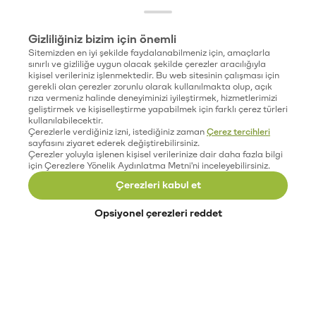
Gizliliğiniz bizim için önemli
Sitemizden en iyi şekilde faydalanabilmeniz için, amaçlarla
sınırlı ve gizliliğe uygun olacak şekilde çerezler aracılığıyla
kişisel verileriniz işlenmektedir. Bu web sitesinin çalışması için
gerekli olan çerezler zorunlu olarak kullanılmakta olup, açık
rıza vermeniz halinde deneyiminizi iyileştirmek, hizmetlerimizi
geliştirmek ve kişiselleştirme yapabilmek için farklı çerez türleri
kullanılabilecektir.
Çerezlerle verdiğiniz izni, istediğiniz zaman
Çerez tercihleri
sayfasını ziyaret ederek değiştirebilirsiniz.
Çerezler yoluyla işlenen kişisel verilerinize dair daha fazla bilgi
için Çerezlere Yönelik Aydınlatma Metni'ni inceleyebilirsiniz.
Çerezleri kabul et
Opsiyonel çerezleri reddet
Paribu’yu keşfet