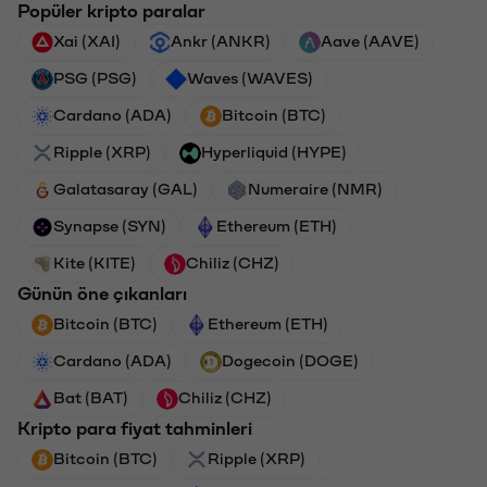
Popüler kripto paralar
Xai (XAI)
Ankr (ANKR)
Aave (AAVE)
PSG (PSG)
Waves (WAVES)
Cardano (ADA)
Bitcoin (BTC)
Ripple (XRP)
Hyperliquid (HYPE)
Galatasaray (GAL)
Numeraire (NMR)
Synapse (SYN)
Ethereum (ETH)
Kite (KITE)
Chiliz (CHZ)
Günün öne çıkanları
Bitcoin (BTC)
Ethereum (ETH)
Cardano (ADA)
Dogecoin (DOGE)
Bat (BAT)
Chiliz (CHZ)
Kripto para fiyat tahminleri
Bitcoin (BTC)
Ripple (XRP)