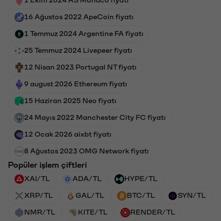
16 Ağustos 2022 ApeCoin fiyatı
1 Temmuz 2024 Argentine FA fiyatı
25 Temmuz 2024 Livepeer fiyatı
12 Nisan 2023 Portugal NT fiyatı
9 august 2026 Ethereum fiyatı
15 Haziran 2025 Neo fiyatı
24 Mayıs 2022 Manchester City FC fiyatı
12 Ocak 2026 aixbt fiyatı
8 Ağustos 2023 OMG Network fiyatı
Popüler işlem çiftleri
XAI/TL
ADA/TL
HYPE/TL
XRP/TL
GAL/TL
BTC/TL
SYN/TL
NMR/TL
KITE/TL
RENDER/TL