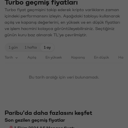
Turbo geçmiş fiyatları
Turbo fiyat geçmişini takip ederek kripto varlıkların zaman
içindeki performansını izleyin. Aşağıdaki tabloyu kullanarak
açılış ve kapanış değerlerini, en yüksek ve en düşük fiyatları
ve işlem hacmini kolayca görüntüleyebilirsiniz. Seçtiğiniz
günün kuru baz alınarak TL'ye çevrilmiştir.
1 gün
1 hafta
1 ay
Tarih
Açılış
En yüksek
Kapanış
En düşük
Haci
Bu tarih aralığı için veri bulunamadı.
Paribu'da daha fazlasını keşfet
Son gezilen geçmiş fiyatlar
1 Ekim 2024 AS Monaco fiyatı