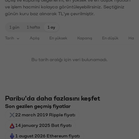
açılış ve kapanış değerlerini, en yüksek ve en düşük fiyatları
ve işlem hacmini kolayca görüntüleyebilirsiniz. Seçtiğiniz
günün kuru baz alınarak TL'ye çevrilmiştir.
1 gün
1 hafta
1 ay
Tarih
Açılış
En yüksek
Kapanış
En düşük
Haci
Bu tarih aralığı için veri bulunamadı.
Paribu'da daha fazlasını keşfet
Son gezilen geçmiş fiyatlar
22 march 2019 Ripple fiyatı
14 january 2025 Bat fiyatı
1 august 2026 Ethereum fiyatı