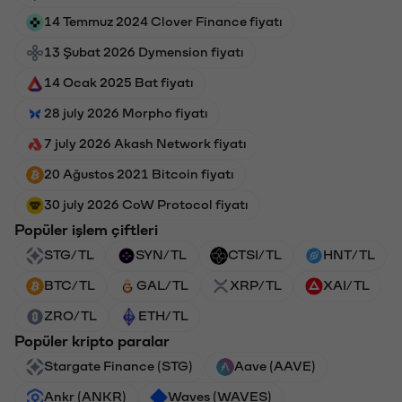
14 Temmuz 2024 Clover Finance fiyatı
13 Şubat 2026 Dymension fiyatı
14 Ocak 2025 Bat fiyatı
28 july 2026 Morpho fiyatı
7 july 2026 Akash Network fiyatı
20 Ağustos 2021 Bitcoin fiyatı
30 july 2026 CoW Protocol fiyatı
Popüler işlem çiftleri
STG/TL
SYN/TL
CTSI/TL
HNT/TL
BTC/TL
GAL/TL
XRP/TL
XAI/TL
ZRO/TL
ETH/TL
Popüler kripto paralar
Stargate Finance (STG)
Aave (AAVE)
Ankr (ANKR)
Waves (WAVES)