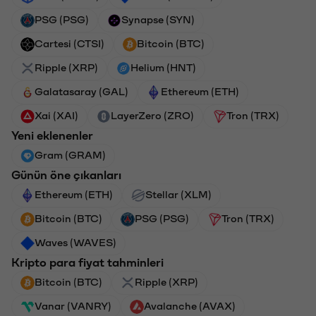
PSG (PSG)
Synapse (SYN)
Cartesi (CTSI)
Bitcoin (BTC)
Ripple (XRP)
Helium (HNT)
Galatasaray (GAL)
Ethereum (ETH)
Xai (XAI)
LayerZero (ZRO)
Tron (TRX)
Yeni eklenenler
Gram (GRAM)
Günün öne çıkanları
Ethereum (ETH)
Stellar (XLM)
Bitcoin (BTC)
PSG (PSG)
Tron (TRX)
Waves (WAVES)
Kripto para fiyat tahminleri
Bitcoin (BTC)
Ripple (XRP)
Vanar (VANRY)
Avalanche (AVAX)