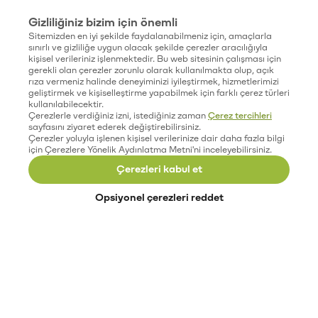
Gizliliğiniz bizim için önemli
Sitemizden en iyi şekilde faydalanabilmeniz için, amaçlarla
sınırlı ve gizliliğe uygun olacak şekilde çerezler aracılığıyla
kişisel verileriniz işlenmektedir. Bu web sitesinin çalışması için
gerekli olan çerezler zorunlu olarak kullanılmakta olup, açık
rıza vermeniz halinde deneyiminizi iyileştirmek, hizmetlerimizi
geliştirmek ve kişiselleştirme yapabilmek için farklı çerez türleri
kullanılabilecektir.
Çerezlerle verdiğiniz izni, istediğiniz zaman
Çerez tercihleri
sayfasını ziyaret ederek değiştirebilirsiniz.
Çerezler yoluyla işlenen kişisel verilerinize dair daha fazla bilgi
için Çerezlere Yönelik Aydınlatma Metni'ni inceleyebilirsiniz.
Çerezleri kabul et
Opsiyonel çerezleri reddet
Paribu’yu keşfet
Eğitimler