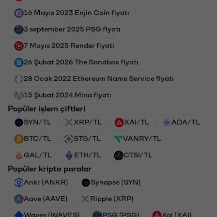
16 Mayıs 2023 Enjin Coin fiyatı
3 september 2025 PSG fiyatı
7 Mayıs 2025 Render fiyatı
26 Şubat 2026 The Sandbox fiyatı
28 Ocak 2022 Ethereum Name Service fiyatı
15 Şubat 2024 Mina fiyatı
Popüler işlem çiftleri
SYN/TL
XRP/TL
XAI/TL
ADA/TL
BTC/TL
STG/TL
VANRY/TL
GAL/TL
ETH/TL
CTSI/TL
Popüler kripto paralar
Ankr (ANKR)
Synapse (SYN)
Aave (AAVE)
Ripple (XRP)
Waves (WAVES)
PSG (PSG)
Xai (XAI)