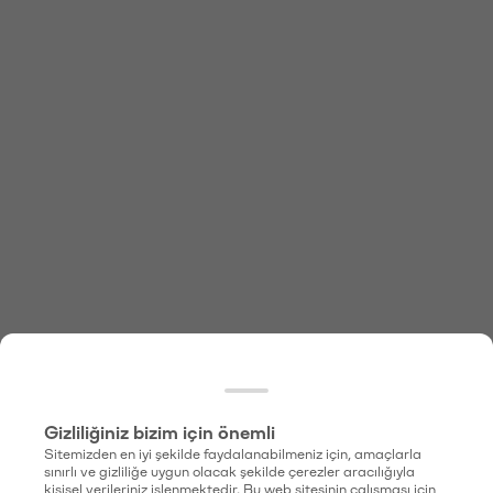
Gizliliğiniz bizim için önemli
Sitemizden en iyi şekilde faydalanabilmeniz için, amaçlarla
sınırlı ve gizliliğe uygun olacak şekilde çerezler aracılığıyla
kişisel verileriniz işlenmektedir. Bu web sitesinin çalışması için