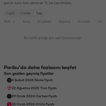
günün kuru baz alınarak TL'ye çevrilmiştir.
1 gün
1 hafta
1 ay
Tarih
Açılış
En yüksek
Kapanış
En düşük
Haci
Bu tarih aralığı için veri bulunamadı.
Paribu'da daha fazlasını keşfet
Son gezilen geçmiş fiyatlar
4 Şubat 2026 Skale fiyatı
22 Ağustos 2025 Tron fiyatı
29 Ocak 2024 Cartesi fiyatı
30 Ocak 2026 Chiliz fiyatı