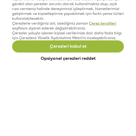
gerekli olan çerezler zorunlu olarak kullanılmakta olup, açık
rıza vermeniz halinde deneyiminizi iyileştirmek, hizmetlerimizi
geliştirmek ve kişiselleştirme yapabilmek için farklı çerez türleri
kullanılabilecektir.
Çerezlerle verdiğiniz izni, istediğiniz zaman
Çerez tercihleri
sayfasını ziyaret ederek değiştirebilirsiniz.
Çerezler yoluyla işlenen kişisel verilerinize dair daha fazla bilgi
için Çerezlere Yönelik Aydınlatma Metni'ni inceleyebilirsiniz.
Çerezleri kabul et
Opsiyonel çerezleri reddet
Paribu’yu keşfet
Eğitimler
Etkinlikler
Açık pozisyonlar
Paribu sistem durumu
API dokümantasyonu