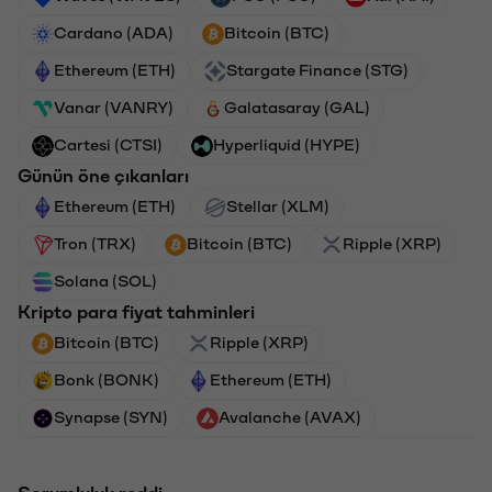
Cardano (ADA)
Bitcoin (BTC)
Ethereum (ETH)
Stargate Finance (STG)
Vanar (VANRY)
Galatasaray (GAL)
Cartesi (CTSI)
Hyperliquid (HYPE)
Günün öne çıkanları
Ethereum (ETH)
Stellar (XLM)
Tron (TRX)
Bitcoin (BTC)
Ripple (XRP)
Solana (SOL)
Kripto para fiyat tahminleri
Bitcoin (BTC)
Ripple (XRP)
Bonk (BONK)
Ethereum (ETH)
Synapse (SYN)
Avalanche (AVAX)
Sorumluluk reddi