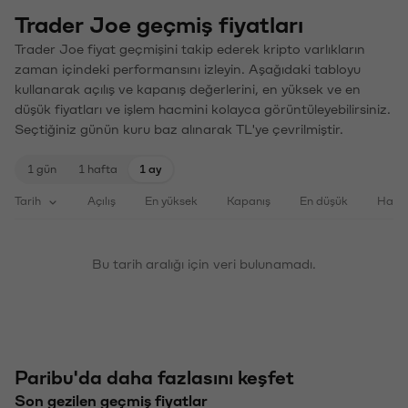
Trader Joe geçmiş fiyatları
Trader Joe fiyat geçmişini takip ederek kripto varlıkların
zaman içindeki performansını izleyin. Aşağıdaki tabloyu
kullanarak açılış ve kapanış değerlerini, en yüksek ve en
düşük fiyatları ve işlem hacmini kolayca görüntüleyebilirsiniz.
Seçtiğiniz günün kuru baz alınarak TL'ye çevrilmiştir.
1 gün
1 hafta
1 ay
Tarih
Açılış
En yüksek
Kapanış
En düşük
Haci
Bu tarih aralığı için veri bulunamadı.
Paribu'da daha fazlasını keşfet
Son gezilen geçmiş fiyatlar