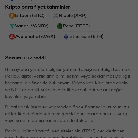
Kripto para fiyat tahminleri
Bitcoin (BTC)
Ripple (XRP)
Vanar (VANRY)
Pepe (PEPE)
Avalanche (AVAX)
Ethereum (ETH)
Sorumluluk reddi
Bu sayfada yer alan bilgiler yatırım tavsiyesi niteliği taşımaz.
Paribu, dijital varlıkların alım-satımı veya saklanmasıyla ilgili
herhangi bir öneride bulunmaz. Kripto varlıklar (stablecoin
ve NFT'ler dahil), yüksek volatiliteye sahiptir ve ani değer
kayıpları yaşanabilir.
Dijital varlık işlemleri yapmadan önce finansal durumunuzu
dikkatlice değerlendirin ve gerekli durumlarda hukuk, vergi
veya yatırım danışmanınızdan destek alın.
Paribu, üçüncü taraf web sitelerinin (TPW) içeriklerinden
veya kullanımından kaynaklanabilecek zarar, kayıp veya