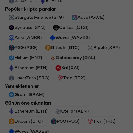
ZRO/TL
ETH/TL
Popüler kripto paralar
Stargate Finance (STG)
Aave (AAVE)
Synapse (SYN)
Cartesi (CTSI)
Ankr (ANKR)
Waves (WAVES)
PSG (PSG)
Bitcoin (BTC)
Ripple (XRP)
Helium (HNT)
Galatasaray (GAL)
Ethereum (ETH)
Xai (XAI)
LayerZero (ZRO)
Tron (TRX)
Yeni eklenenler
Gram (GRAM)
Günün öne çıkanları
Ethereum (ETH)
Stellar (XLM)
Bitcoin (BTC)
PSG (PSG)
Tron (TRX)
Waves (WAVES)