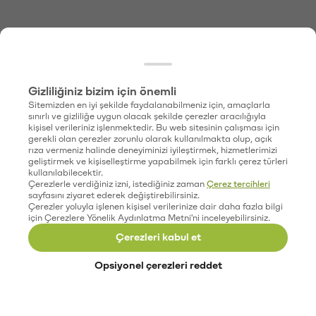
Gizliliğiniz bizim için önemli
Sitemizden en iyi şekilde faydalanabilmeniz için, amaçlarla
sınırlı ve gizliliğe uygun olacak şekilde çerezler aracılığıyla
kişisel verileriniz işlenmektedir. Bu web sitesinin çalışması için
gerekli olan çerezler zorunlu olarak kullanılmakta olup, açık
rıza vermeniz halinde deneyiminizi iyileştirmek, hizmetlerimizi
geliştirmek ve kişiselleştirme yapabilmek için farklı çerez türleri
kullanılabilecektir.
Çerezlerle verdiğiniz izni, istediğiniz zaman
Çerez tercihleri
sayfasını ziyaret ederek değiştirebilirsiniz.
Çerezler yoluyla işlenen kişisel verilerinize dair daha fazla bilgi
için Çerezlere Yönelik Aydınlatma Metni'ni inceleyebilirsiniz.
Çerezleri kabul et
Opsiyonel çerezleri reddet