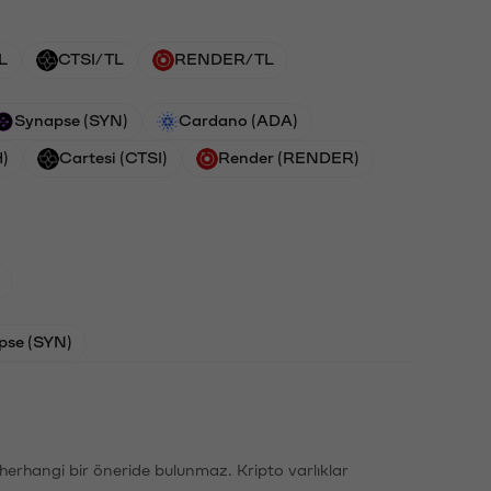
L
CTSI/TL
RENDER/TL
Synapse (SYN)
Cardano (ADA)
H)
Cartesi (CTSI)
Render (RENDER)
pse (SYN)
li herhangi bir öneride bulunmaz. Kripto varlıklar