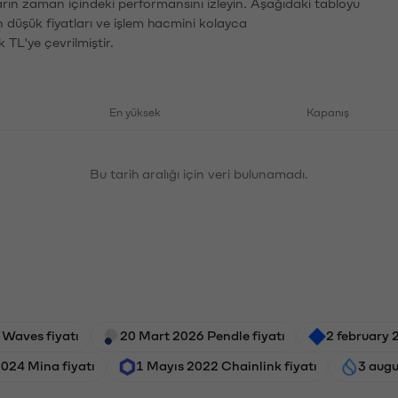
arın zaman içindeki performansını izleyin. Aşağıdaki tabloyu
n düşük fiyatları ve işlem hacmini kolayca
 TL'ye çevrilmiştir.
En yüksek
Kapanış
Bu tarih aralığı için veri bulunamadı.
 Waves fiyatı
20 Mart 2026 Pendle fiyatı
2 february 
2024 Mina fiyatı
1 Mayıs 2022 Chainlink fiyatı
3 augu