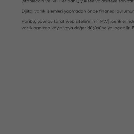
(stablecoin ve NFT'ler dahil), yüksek volatiliteye sahipti
Dijital varlık işlemleri yapmadan önce finansal durumu
Paribu, üçüncü taraf web sitelerinin (TPW) içeriklerin
varlıklarınızda kayıp veya değer düşüşüne yol açabilir. 