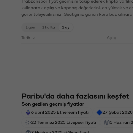
Trabzonspor fiyat geçmişini takip ederek kripto varlıkl
kullanarak açılış ve kapanış değerlerini, en yüksek ve e
görüntüleyebilirsiniz. Seçtiğiniz günün kuru baz alınarak
1 gün
1 hafta
1 ay
Tarih
Açılış
Paribu'da daha fazlasını keşfet
Son gezilen geçmiş fiyatlar
6 april 2025 Ethereum fiyatı
27 Şubat 2020
23 Temmuz 2025 Livepeer fiyatı
5 Haziran 
7 Haziran 2025 zkSync fiyatı