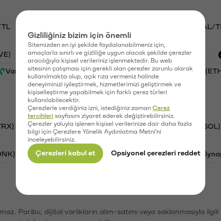
/TL
STG/TL
BTC/TL
VANRY/TL
GAL/T
Gizliliğiniz bizim için önemli
Sitemizden en iyi şekilde faydalanabilmeniz için,
amaçlarla sınırlı ve gizliliğe uygun olacak şekilde çerezler
VE)
PSG (PSG)
Waves (WAVES)
Xai (XAI)
aracılığıyla kişisel verileriniz işlenmektedir. Bu web
sitesinin çalışması için gerekli olan çerezler zorunlu olarak
Vanar (VANRY)
Galatasaray (GAL)
Ethereum (ET
kullanılmakta olup, açık rıza vermeniz halinde
deneyiminizi iyileştirmek, hizmetlerimizi geliştirmek ve
kişiselleştirme yapabilmek için farklı çerez türleri
kullanılabilecektir.
Çerezlerle verdiğiniz izni, istediğiniz zaman
Çerez
tercihleri
sayfasını ziyaret ederek değiştirebilirsiniz.
Çerezler yoluyla işlenen kişisel verilerinize dair daha fazla
TRX)
Bitcoin (BTC)
Ripple (XRP)
Solana (SOL)
bilgi için Çerezlere Yönelik Aydınlatma Metni'ni
inceleyebilirsiniz.
Çerezleri kabul et
Opsiyonel çerezleri reddet
ONK)
Ethereum (ETH)
Avalanche (AVAX)
Syna
şımaz. Paribu, dijital varlıkların alım-satımı veya saklanmasıyla ilgi