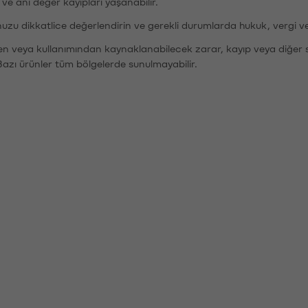
r ve ani değer kayıpları yaşanabilir.
nuzu dikkatlice değerlendirin ve gerekli durumlarda hukuk, vergi v
den veya kullanımından kaynaklanabilecek zarar, kayıp veya diğer 
Bazı ürünler tüm bölgelerde sunulmayabilir.