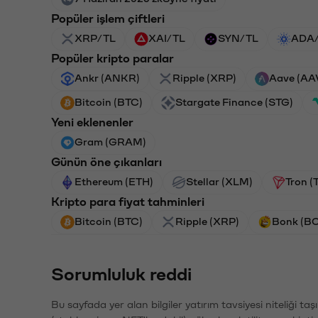
Popüler işlem çiftleri
XRP/TL
XAI/TL
SYN/TL
ADA
Popüler kripto paralar
Ankr (ANKR)
Ripple (XRP)
Aave (AA
Bitcoin (BTC)
Stargate Finance (STG)
Yeni eklenenler
Gram (GRAM)
Günün öne çıkanları
Ethereum (ETH)
Stellar (XLM)
Tron (
Kripto para fiyat tahminleri
Bitcoin (BTC)
Ripple (XRP)
Bonk (B
Sorumluluk reddi
Bu sayfada yer alan bilgiler yatırım tavsiyesi niteliği ta