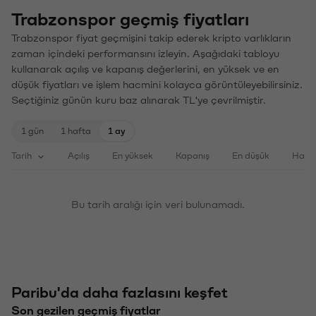
Trabzonspor geçmiş fiyatları
Trabzonspor fiyat geçmişini takip ederek kripto varlıkların
zaman içindeki performansını izleyin. Aşağıdaki tabloyu
kullanarak açılış ve kapanış değerlerini, en yüksek ve en
düşük fiyatları ve işlem hacmini kolayca görüntüleyebilirsiniz.
Seçtiğiniz günün kuru baz alınarak TL'ye çevrilmiştir.
1 gün
1 hafta
1 ay
Tarih
Açılış
En yüksek
Kapanış
En düşük
Haci
Bu tarih aralığı için veri bulunamadı.
Paribu'da daha fazlasını keşfet
Son gezilen geçmiş fiyatlar