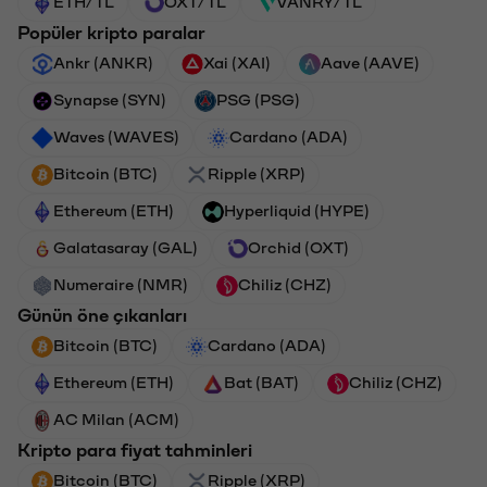
ETH/TL
OXT/TL
VANRY/TL
Popüler kripto paralar
Ankr (ANKR)
Xai (XAI)
Aave (AAVE)
Synapse (SYN)
PSG (PSG)
Waves (WAVES)
Cardano (ADA)
Bitcoin (BTC)
Ripple (XRP)
Ethereum (ETH)
Hyperliquid (HYPE)
Galatasaray (GAL)
Orchid (OXT)
Numeraire (NMR)
Chiliz (CHZ)
Günün öne çıkanları
Bitcoin (BTC)
Cardano (ADA)
Ethereum (ETH)
Bat (BAT)
Chiliz (CHZ)
AC Milan (ACM)
Kripto para fiyat tahminleri
Bitcoin (BTC)
Ripple (XRP)