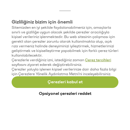
Gizliliğiniz bizim için önemli
Sitemizden en iyi şekilde faydalanabilmeniz için, amaçlarla
sınırlı ve gizliliğe uygun olacak şekilde çerezler aracılığıyla
kişisel verileriniz işlenmektedir. Bu web sitesinin çalışması için
gerekli olan çerezler zorunlu olarak kullanılmakta olup, açık
rıza vermeniz halinde deneyiminizi iyileştirmek, hizmetlerimizi
geliştirmek ve kişiselleştirme yapabilmek için farklı çerez türleri
kullanılabilecektir.
Çerezlerle verdiğiniz izni, istediğiniz zaman
Çerez tercihleri
sayfasını ziyaret ederek değiştirebilirsiniz.
Çerezler yoluyla işlenen kişisel verilerinize dair daha fazla bilgi
için Çerezlere Yönelik Aydınlatma Metni'ni inceleyebilirsiniz.
Çerezleri kabul et
Opsiyonel çerezleri reddet