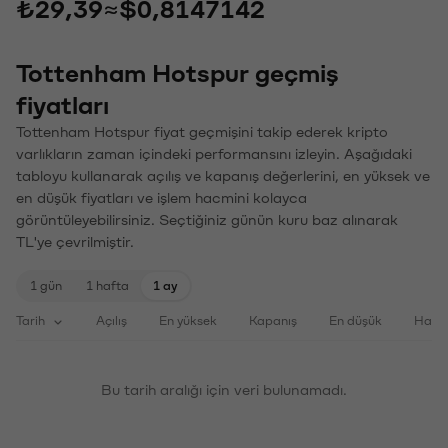
₺29,39
≈
$0,8147142
Tottenham Hotspur geçmiş
fiyatları
Tottenham Hotspur fiyat geçmişini takip ederek kripto
varlıkların zaman içindeki performansını izleyin. Aşağıdaki
tabloyu kullanarak açılış ve kapanış değerlerini, en yüksek ve
en düşük fiyatları ve işlem hacmini kolayca
görüntüleyebilirsiniz. Seçtiğiniz günün kuru baz alınarak
TL'ye çevrilmiştir.
1 gün
1 hafta
1 ay
Tarih
Açılış
En yüksek
Kapanış
En düşük
Haci
Bu tarih aralığı için veri bulunamadı.