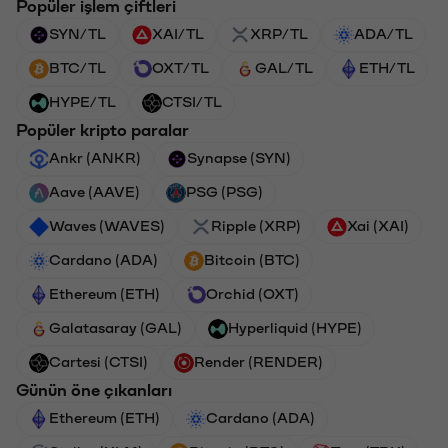
Popüler işlem çiftleri
SYN/TL
XAI/TL
XRP/TL
ADA/TL
BTC/TL
OXT/TL
GAL/TL
ETH/TL
HYPE/TL
CTSI/TL
Popüler kripto paralar
Ankr (ANKR)
Synapse (SYN)
Aave (AAVE)
PSG (PSG)
Waves (WAVES)
Ripple (XRP)
Xai (XAI)
Cardano (ADA)
Bitcoin (BTC)
Ethereum (ETH)
Orchid (OXT)
Galatasaray (GAL)
Hyperliquid (HYPE)
Cartesi (CTSI)
Render (RENDER)
Günün öne çıkanları
Ethereum (ETH)
Cardano (ADA)