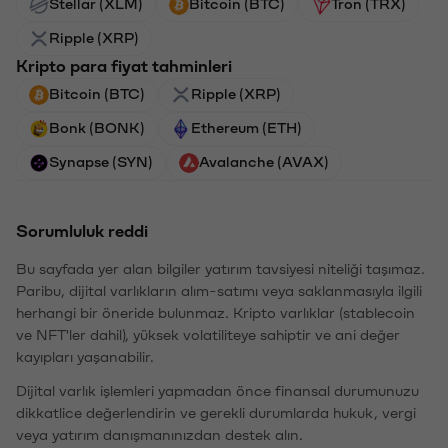
Stellar (XLM)
Bitcoin (BTC)
Tron (TRX)
Ripple (XRP)
Kripto para fiyat tahminleri
Bitcoin (BTC)
Ripple (XRP)
Bonk (BONK)
Ethereum (ETH)
Synapse (SYN)
Avalanche (AVAX)
Sorumluluk reddi
Bu sayfada yer alan bilgiler yatırım tavsiyesi niteliği taşımaz.
Paribu, dijital varlıkların alım-satımı veya saklanmasıyla ilgili
herhangi bir öneride bulunmaz. Kripto varlıklar (stablecoin
ve NFT'ler dahil), yüksek volatiliteye sahiptir ve ani değer
kayıpları yaşanabilir.
Dijital varlık işlemleri yapmadan önce finansal durumunuzu
dikkatlice değerlendirin ve gerekli durumlarda hukuk, vergi
veya yatırım danışmanınızdan destek alın.