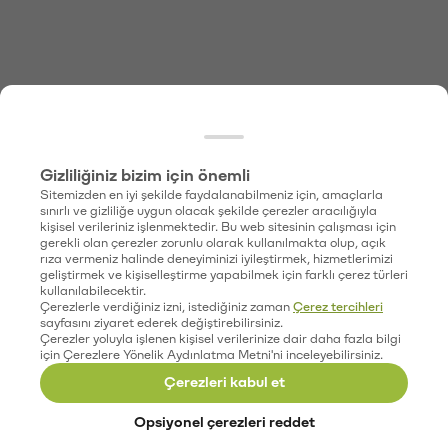
Gizliliğiniz bizim için önemli
Sitemizden en iyi şekilde faydalanabilmeniz için, amaçlarla
sınırlı ve gizliliğe uygun olacak şekilde çerezler aracılığıyla
kişisel verileriniz işlenmektedir. Bu web sitesinin çalışması için
gerekli olan çerezler zorunlu olarak kullanılmakta olup, açık
rıza vermeniz halinde deneyiminizi iyileştirmek, hizmetlerimizi
geliştirmek ve kişiselleştirme yapabilmek için farklı çerez türleri
kullanılabilecektir.
Çerezlerle verdiğiniz izni, istediğiniz zaman
Çerez tercihleri
sayfasını ziyaret ederek değiştirebilirsiniz.
Çerezler yoluyla işlenen kişisel verilerinize dair daha fazla bilgi
için Çerezlere Yönelik Aydınlatma Metni'ni inceleyebilirsiniz.
Çerezleri kabul et
Opsiyonel çerezleri reddet