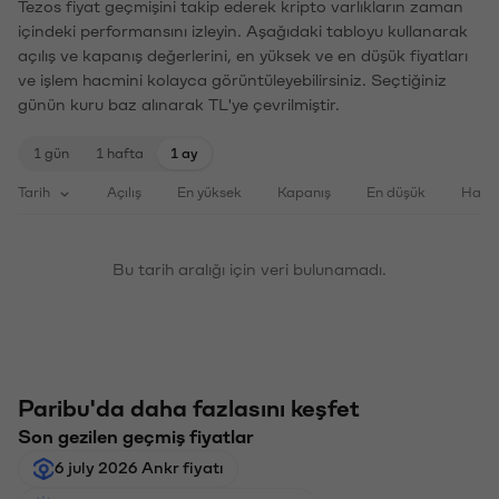
Tezos fiyat geçmişini takip ederek kripto varlıkların zaman
içindeki performansını izleyin. Aşağıdaki tabloyu kullanarak
açılış ve kapanış değerlerini, en yüksek ve en düşük fiyatları
ve işlem hacmini kolayca görüntüleyebilirsiniz. Seçtiğiniz
günün kuru baz alınarak TL'ye çevrilmiştir.
1 gün
1 hafta
1 ay
Tarih
Açılış
En yüksek
Kapanış
En düşük
Haci
Bu tarih aralığı için veri bulunamadı.
Paribu'da daha fazlasını keşfet
Son gezilen geçmiş fiyatlar
6 july 2026 Ankr fiyatı