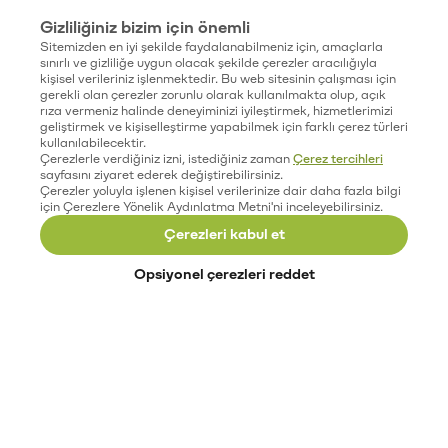
Gizliliğiniz bizim için önemli
Sitemizden en iyi şekilde faydalanabilmeniz için, amaçlarla
sınırlı ve gizliliğe uygun olacak şekilde çerezler aracılığıyla
kişisel verileriniz işlenmektedir. Bu web sitesinin çalışması için
gerekli olan çerezler zorunlu olarak kullanılmakta olup, açık
rıza vermeniz halinde deneyiminizi iyileştirmek, hizmetlerimizi
geliştirmek ve kişiselleştirme yapabilmek için farklı çerez türleri
kullanılabilecektir.
Çerezlerle verdiğiniz izni, istediğiniz zaman
Çerez tercihleri
sayfasını ziyaret ederek değiştirebilirsiniz.
Çerezler yoluyla işlenen kişisel verilerinize dair daha fazla bilgi
için Çerezlere Yönelik Aydınlatma Metni'ni inceleyebilirsiniz.
Çerezleri kabul et
Opsiyonel çerezleri reddet
Paribu’yu keşfet
Eğitimler