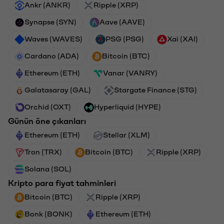
Ankr (ANKR)
Ripple (XRP)
Synapse (SYN)
Aave (AAVE)
Waves (WAVES)
PSG (PSG)
Xai (XAI)
Cardano (ADA)
Bitcoin (BTC)
Ethereum (ETH)
Vanar (VANRY)
Galatasaray (GAL)
Stargate Finance (STG)
Orchid (OXT)
Hyperliquid (HYPE)
Günün öne çıkanları
Ethereum (ETH)
Stellar (XLM)
Tron (TRX)
Bitcoin (BTC)
Ripple (XRP)
Solana (SOL)
Kripto para fiyat tahminleri
Bitcoin (BTC)
Ripple (XRP)
Bonk (BONK)
Ethereum (ETH)