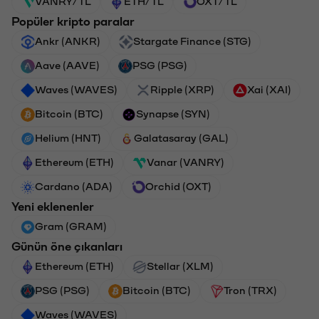
VANRY/TL
ETH/TL
OXT/TL
Popüler kripto paralar
Ankr (ANKR)
Stargate Finance (STG)
Aave (AAVE)
PSG (PSG)
Waves (WAVES)
Ripple (XRP)
Xai (XAI)
Bitcoin (BTC)
Synapse (SYN)
Helium (HNT)
Galatasaray (GAL)
Ethereum (ETH)
Vanar (VANRY)
Cardano (ADA)
Orchid (OXT)
Yeni eklenenler
Gram (GRAM)
Günün öne çıkanları
Ethereum (ETH)
Stellar (XLM)
PSG (PSG)
Bitcoin (BTC)
Tron (TRX)
Waves (WAVES)