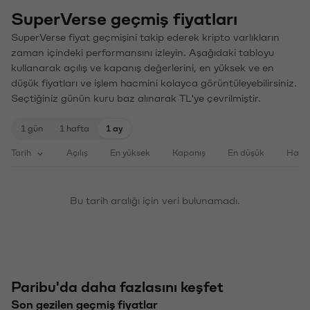
SuperVerse geçmiş fiyatları
SuperVerse fiyat geçmişini takip ederek kripto varlıkların
zaman içindeki performansını izleyin. Aşağıdaki tabloyu
kullanarak açılış ve kapanış değerlerini, en yüksek ve en
düşük fiyatları ve işlem hacmini kolayca görüntüleyebilirsiniz.
Seçtiğiniz günün kuru baz alınarak TL'ye çevrilmiştir.
1 gün
1 hafta
1 ay
Tarih
Açılış
En yüksek
Kapanış
En düşük
Haci
Bu tarih aralığı için veri bulunamadı.
Paribu'da daha fazlasını keşfet
Son gezilen geçmiş fiyatlar