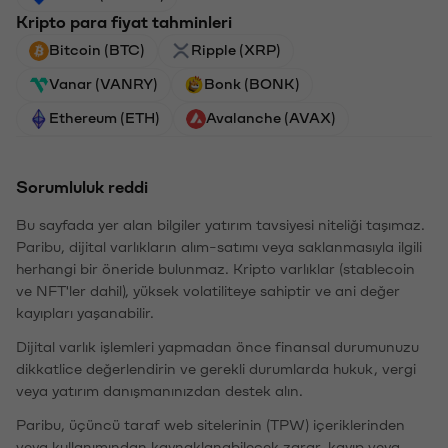
Kripto para fiyat tahminleri
Bitcoin (BTC)
Ripple (XRP)
Vanar (VANRY)
Bonk (BONK)
Ethereum (ETH)
Avalanche (AVAX)
Sorumluluk reddi
Bu sayfada yer alan bilgiler yatırım tavsiyesi niteliği taşımaz.
Paribu, dijital varlıkların alım-satımı veya saklanmasıyla ilgili
herhangi bir öneride bulunmaz. Kripto varlıklar (stablecoin
ve NFT'ler dahil), yüksek volatiliteye sahiptir ve ani değer
kayıpları yaşanabilir.
Dijital varlık işlemleri yapmadan önce finansal durumunuzu
dikkatlice değerlendirin ve gerekli durumlarda hukuk, vergi
veya yatırım danışmanınızdan destek alın.
Paribu, üçüncü taraf web sitelerinin (TPW) içeriklerinden
veya kullanımından kaynaklanabilecek zarar, kayıp veya