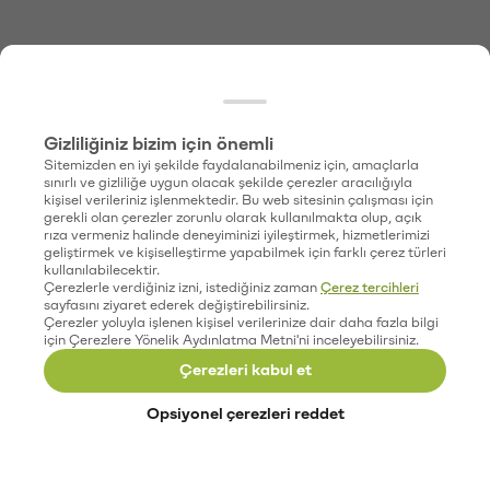
Gizliliğiniz bizim için önemli
Sitemizden en iyi şekilde faydalanabilmeniz için, amaçlarla
sınırlı ve gizliliğe uygun olacak şekilde çerezler aracılığıyla
kişisel verileriniz işlenmektedir. Bu web sitesinin çalışması için
gerekli olan çerezler zorunlu olarak kullanılmakta olup, açık
rıza vermeniz halinde deneyiminizi iyileştirmek, hizmetlerimizi
geliştirmek ve kişiselleştirme yapabilmek için farklı çerez türleri
kullanılabilecektir.
Çerezlerle verdiğiniz izni, istediğiniz zaman
Çerez tercihleri
sayfasını ziyaret ederek değiştirebilirsiniz.
Çerezler yoluyla işlenen kişisel verilerinize dair daha fazla bilgi
için Çerezlere Yönelik Aydınlatma Metni'ni inceleyebilirsiniz.
Çerezleri kabul et
Opsiyonel çerezleri reddet