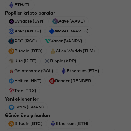
ETH/TL
Popüler kripto paralar
Synapse (SYN)
Aave (AAVE)
Ankr (ANKR)
Waves (WAVES)
PSG (PSG)
Vanar (VANRY)
Bitcoin (BTC)
Alien Worlds (TLM)
Kite (KITE)
Ripple (XRP)
Galatasaray (GAL)
Ethereum (ETH)
Helium (HNT)
Render (RENDER)
Tron (TRX)
Yeni eklenenler
Gram (GRAM)
Günün öne çıkanları
Bitcoin (BTC)
Ethereum (ETH)