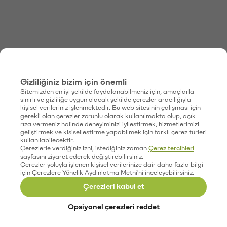
Gizliliğiniz bizim için önemli
Sitemizden en iyi şekilde faydalanabilmeniz için, amaçlarla
sınırlı ve gizliliğe uygun olacak şekilde çerezler aracılığıyla
kişisel verileriniz işlenmektedir. Bu web sitesinin çalışması için
gerekli olan çerezler zorunlu olarak kullanılmakta olup, açık
rıza vermeniz halinde deneyiminizi iyileştirmek, hizmetlerimizi
geliştirmek ve kişiselleştirme yapabilmek için farklı çerez türleri
kullanılabilecektir.
Çerezlerle verdiğiniz izni, istediğiniz zaman
Çerez tercihleri
sayfasını ziyaret ederek değiştirebilirsiniz.
Çerezler yoluyla işlenen kişisel verilerinize dair daha fazla bilgi
için Çerezlere Yönelik Aydınlatma Metni'ni inceleyebilirsiniz.
Çerezleri kabul et
Opsiyonel çerezleri reddet