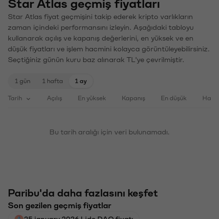
Star Atlas geçmiş fiyatları
Star Atlas fiyat geçmişini takip ederek kripto varlıkların
zaman içindeki performansını izleyin. Aşağıdaki tabloyu
kullanarak açılış ve kapanış değerlerini, en yüksek ve en
düşük fiyatları ve işlem hacmini kolayca görüntüleyebilirsiniz.
Seçtiğiniz günün kuru baz alınarak TL'ye çevrilmiştir.
1 gün
1 hafta
1 ay
Tarih
Açılış
En yüksek
Kapanış
En düşük
Haci
Bu tarih aralığı için veri bulunamadı.
Paribu'da daha fazlasını keşfet
Son gezilen geçmiş fiyatlar