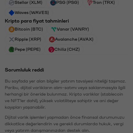
Stellar (XLM)
PSG (PSG)
Tron (TRX)
Waves (WAVES)
Kripto para fiyat tahminleri
Bitcoin (BTC)
Vanar (VANRY)
Ripple (XRP)
Avalanche (AVAX)
Pepe (PEPE)
Chiliz (CHZ)
Sorumluluk reddi
Bu sayfada yer alan bilgiler yatırım tavsiyesi niteliği taşımaz.
Paribu, dijital varlıkların alım-satımı veya saklanmasıyla ilgili
herhangi bir öneride bulunmaz. Kripto varlıklar (stablecoin
ve NFT'ler dahil), yüksek volatiliteye sahiptir ve ani değer
kayıpları yaşanabilir.
Dijital varlık işlemleri yapmadan önce finansal durumunuzu
dikkatlice değerlendirin ve gerekli durumlarda hukuk, vergi
veya yatırım danışmanınızdan destek alın.