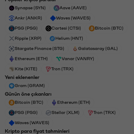
Synapse (SYN)
Aave (AAVE)
Ankr (ANKR)
Waves (WAVES)
PSG (PSG)
Cartesi (CTSI)
Bitcoin (BTC)
Ripple (XRP)
Helium (HNT)
Stargate Finance (STG)
Galatasaray (GAL)
Ethereum (ETH)
Vanar (VANRY)
Kite (KITE)
Tron (TRX)
Yeni eklenenler
Gram (GRAM)
Günün öne çıkanları
Bitcoin (BTC)
Ethereum (ETH)
PSG (PSG)
Stellar (XLM)
Tron (TRX)
Waves (WAVES)
Kripto para fiyat tahminleri