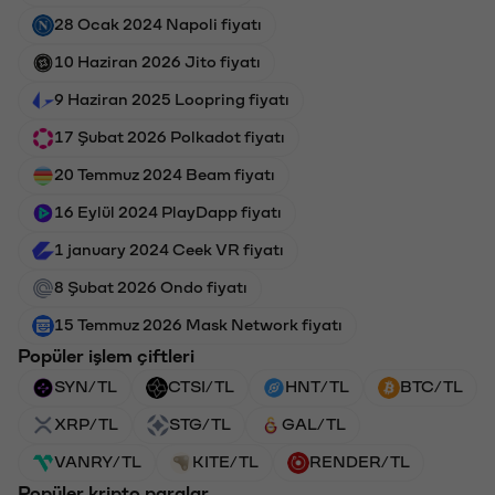
28 Ocak 2024 Napoli fiyatı
10 Haziran 2026 Jito fiyatı
9 Haziran 2025 Loopring fiyatı
17 Şubat 2026 Polkadot fiyatı
20 Temmuz 2024 Beam fiyatı
16 Eylül 2024 PlayDapp fiyatı
1 january 2024 Ceek VR fiyatı
8 Şubat 2026 Ondo fiyatı
15 Temmuz 2026 Mask Network fiyatı
Popüler işlem çiftleri
SYN/TL
CTSI/TL
HNT/TL
BTC/TL
XRP/TL
STG/TL
GAL/TL
VANRY/TL
KITE/TL
RENDER/TL
Popüler kripto paralar