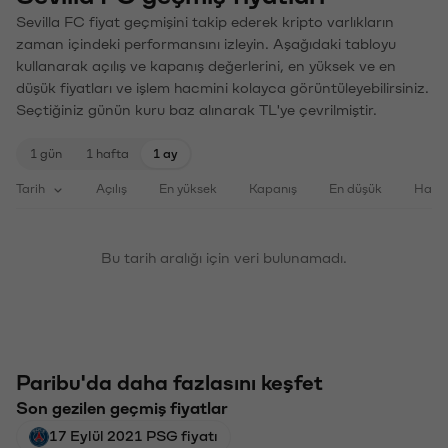
Sevilla FC fiyat geçmişini takip ederek kripto varlıkların
zaman içindeki performansını izleyin. Aşağıdaki tabloyu
kullanarak açılış ve kapanış değerlerini, en yüksek ve en
düşük fiyatları ve işlem hacmini kolayca görüntüleyebilirsiniz.
Seçtiğiniz günün kuru baz alınarak TL'ye çevrilmiştir.
1 gün
1 hafta
1 ay
Tarih
Açılış
En yüksek
Kapanış
En düşük
Haci
Bu tarih aralığı için veri bulunamadı.
Paribu'da daha fazlasını keşfet
Son gezilen geçmiş fiyatlar
17 Eylül 2021 PSG fiyatı