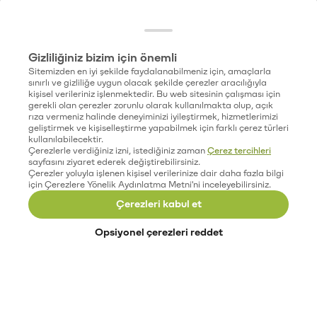
Gizliliğiniz bizim için önemli
Sitemizden en iyi şekilde faydalanabilmeniz için, amaçlarla
sınırlı ve gizliliğe uygun olacak şekilde çerezler aracılığıyla
kişisel verileriniz işlenmektedir. Bu web sitesinin çalışması için
gerekli olan çerezler zorunlu olarak kullanılmakta olup, açık
rıza vermeniz halinde deneyiminizi iyileştirmek, hizmetlerimizi
geliştirmek ve kişiselleştirme yapabilmek için farklı çerez türleri
kullanılabilecektir.
Çerezlerle verdiğiniz izni, istediğiniz zaman
Çerez tercihleri
sayfasını ziyaret ederek değiştirebilirsiniz.
Çerezler yoluyla işlenen kişisel verilerinize dair daha fazla bilgi
için Çerezlere Yönelik Aydınlatma Metni'ni inceleyebilirsiniz.
Çerezleri kabul et
Opsiyonel çerezleri reddet