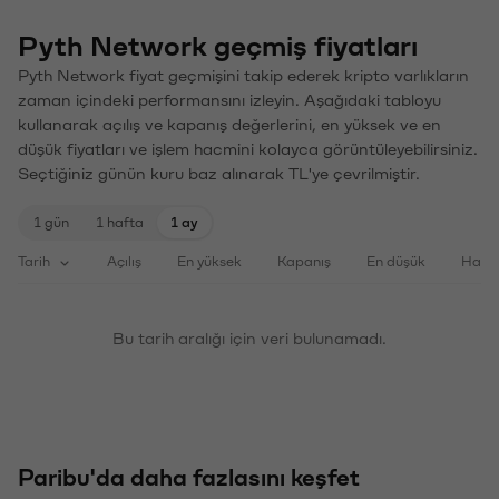
Pyth Network geçmiş fiyatları
Pyth Network fiyat geçmişini takip ederek kripto varlıkların
zaman içindeki performansını izleyin. Aşağıdaki tabloyu
kullanarak açılış ve kapanış değerlerini, en yüksek ve en
düşük fiyatları ve işlem hacmini kolayca görüntüleyebilirsiniz.
Seçtiğiniz günün kuru baz alınarak TL'ye çevrilmiştir.
1 gün
1 hafta
1 ay
Tarih
Açılış
En yüksek
Kapanış
En düşük
Haci
Bu tarih aralığı için veri bulunamadı.
Paribu'da daha fazlasını keşfet