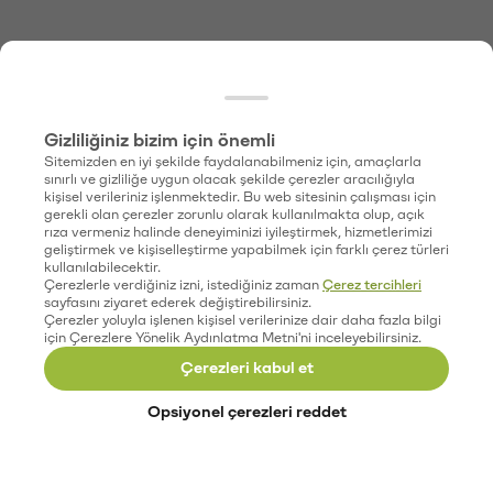
Gizliliğiniz bizim için önemli
Sitemizden en iyi şekilde faydalanabilmeniz için, amaçlarla
sınırlı ve gizliliğe uygun olacak şekilde çerezler aracılığıyla
kişisel verileriniz işlenmektedir. Bu web sitesinin çalışması için
gerekli olan çerezler zorunlu olarak kullanılmakta olup, açık
rıza vermeniz halinde deneyiminizi iyileştirmek, hizmetlerimizi
geliştirmek ve kişiselleştirme yapabilmek için farklı çerez türleri
kullanılabilecektir.
Çerezlerle verdiğiniz izni, istediğiniz zaman
Çerez tercihleri
sayfasını ziyaret ederek değiştirebilirsiniz.
Çerezler yoluyla işlenen kişisel verilerinize dair daha fazla bilgi
için Çerezlere Yönelik Aydınlatma Metni'ni inceleyebilirsiniz.
Çerezleri kabul et
Opsiyonel çerezleri reddet