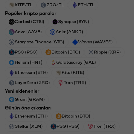
KITE/TL
ZRO/TL
ETH/TL
Popüler kripto paralar
Cartesi (CTSI)
Synapse (SYN)
Aave (AAVE)
Ankr (ANKR)
Stargate Finance (STG)
Waves (WAVES)
PSG (PSG)
Bitcoin (BTC)
Ripple (XRP)
Helium (HNT)
Galatasaray (GAL)
Ethereum (ETH)
Kite (KITE)
LayerZero (ZRO)
Tron (TRX)
Yeni eklenenler
Gram (GRAM)
Günün öne çıkanları
Ethereum (ETH)
Bitcoin (BTC)
Stellar (XLM)
PSG (PSG)
Tron (TRX)