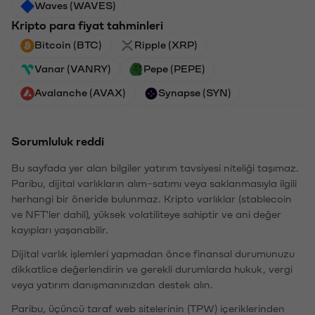
Waves (WAVES)
Kripto para fiyat tahminleri
Bitcoin (BTC)
Ripple (XRP)
Vanar (VANRY)
Pepe (PEPE)
Avalanche (AVAX)
Synapse (SYN)
Sorumluluk reddi
Bu sayfada yer alan bilgiler yatırım tavsiyesi niteliği taşımaz.
Paribu, dijital varlıkların alım-satımı veya saklanmasıyla ilgili
herhangi bir öneride bulunmaz. Kripto varlıklar (stablecoin
ve NFT'ler dahil), yüksek volatiliteye sahiptir ve ani değer
kayıpları yaşanabilir.
Dijital varlık işlemleri yapmadan önce finansal durumunuzu
dikkatlice değerlendirin ve gerekli durumlarda hukuk, vergi
veya yatırım danışmanınızdan destek alın.
Paribu, üçüncü taraf web sitelerinin (TPW) içeriklerinden