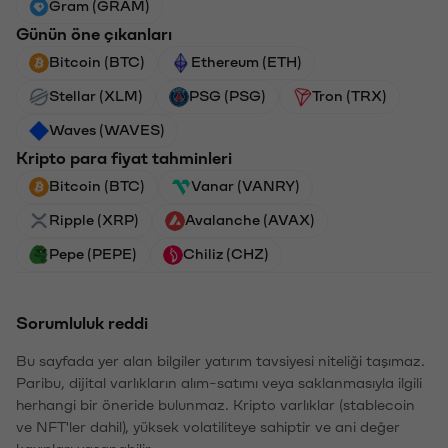
Gram (GRAM)
Günün öne çıkanları
Bitcoin (BTC)
Ethereum (ETH)
Stellar (XLM)
PSG (PSG)
Tron (TRX)
Waves (WAVES)
Kripto para fiyat tahminleri
Bitcoin (BTC)
Vanar (VANRY)
Ripple (XRP)
Avalanche (AVAX)
Pepe (PEPE)
Chiliz (CHZ)
Sorumluluk reddi
Bu sayfada yer alan bilgiler yatırım tavsiyesi niteliği taşımaz.
Paribu, dijital varlıkların alım-satımı veya saklanmasıyla ilgili
herhangi bir öneride bulunmaz. Kripto varlıklar (stablecoin
ve NFT'ler dahil), yüksek volatiliteye sahiptir ve ani değer