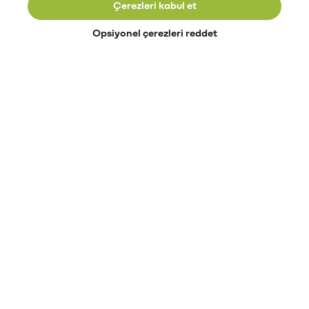
Çerezleri kabul et
Opsiyonel çerezleri reddet
Paribu’yu keşfet
Eğitimler
Etkinlikler
Açık pozisyonlar
Paribu sistem durumu
API dokümantasyonu
Paribu rehberi
Kripto varlık nasıl alınır?
Kripto varlık nedir?
Paribu para yatırma
Paribu para çekme