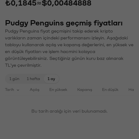
₺0,1845
≈
$0,00484888
Pudgy Penguins geçmiş fiyatları
Pudgy Penguins fiyat geçmişini takip ederek kripto
varlıkların zaman içindeki performansını izleyin. Aşağıdaki
tabloyu kullanarak açılış ve kapanış değerlerini, en yüksek ve
en düşük fiyatları ve işlem hacmini kolayca
görüntüleyebilirsiniz. Seçtiğiniz günün kuru baz alınarak
TL'ye çevrilmiştir.
1 gün
1 hafta
1 ay
Tarih
Açılış
En yüksek
Kapanış
En düşük
Haci
Bu tarih aralığı için veri bulunamadı.