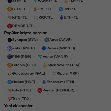
SYN/TL
VANRY/TL
TLM/TL
BTC/TL
GAL/TL
HNT/TL
KITE/TL
XRP/TL
ETH/TL
RENDER/TL
Popüler kripto paralar
Synapse (SYN)
Aave (AAVE)
Ankr (ANKR)
Waves (WAVES)
PSG (PSG)
Vanar (VANRY)
Bitcoin (BTC)
Alien Worlds (TLM)
Galatasaray (GAL)
Ripple (XRP)
Helium (HNT)
Ethereum (ETH)
Kite (KITE)
Render (RENDER)
Tron (TRX)
Yeni eklenenler