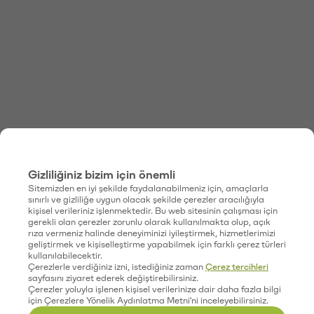
Gizliliğiniz bizim için önemli
Sitemizden en iyi şekilde faydalanabilmeniz için, amaçlarla
sınırlı ve gizliliğe uygun olacak şekilde çerezler aracılığıyla
kişisel verileriniz işlenmektedir. Bu web sitesinin çalışması için
gerekli olan çerezler zorunlu olarak kullanılmakta olup, açık
rıza vermeniz halinde deneyiminizi iyileştirmek, hizmetlerimizi
geliştirmek ve kişiselleştirme yapabilmek için farklı çerez türleri
kullanılabilecektir.
Çerezlerle verdiğiniz izni, istediğiniz zaman
Çerez tercihleri
sayfasını ziyaret ederek değiştirebilirsiniz.
Çerezler yoluyla işlenen kişisel verilerinize dair daha fazla bilgi
için Çerezlere Yönelik Aydınlatma Metni'ni inceleyebilirsiniz.