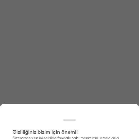
Gizliliğiniz bizim için önemli
Sitemizden en iyi şekilde faydalanabilmeniz için, amaçlarla