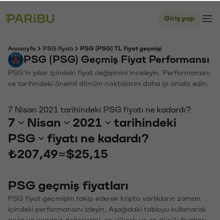
Giriş yap
Anasayfa
PSG fiyatı
PSG (PSG) TL fiyat geçmişi
PSG (PSG) Geçmiş Fiyat Performansı
PSG'in yıllar içindeki fiyat değişimini inceleyin. Performansını
ve tarihindeki önemli dönüm noktalarını daha iyi analiz edin.
7 Nisan 2021 tarihindeki PSG fiyatı ne kadardı?
7
Nisan
2021
tarihindeki
PSG
fiyatı ne kadardı?
₺207,49
≈
$25,15
PSG geçmiş fiyatları
PSG fiyat geçmişini takip ederek kripto varlıkların zaman
içindeki performansını izleyin. Aşağıdaki tabloyu kullanarak
açılış ve kapanış değerlerini, en yüksek ve en düşük fiyatları