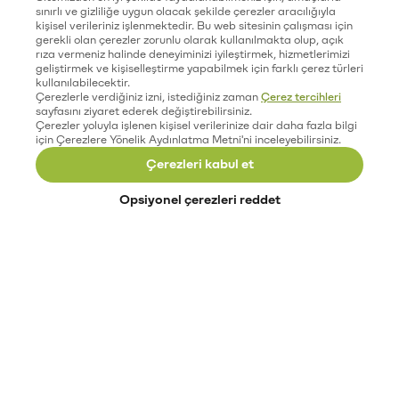
sınırlı ve gizliliğe uygun olacak şekilde çerezler aracılığıyla
kişisel verileriniz işlenmektedir. Bu web sitesinin çalışması için
gerekli olan çerezler zorunlu olarak kullanılmakta olup, açık
rıza vermeniz halinde deneyiminizi iyileştirmek, hizmetlerimizi
geliştirmek ve kişiselleştirme yapabilmek için farklı çerez türleri
kullanılabilecektir.
Çerezlerle verdiğiniz izni, istediğiniz zaman
Çerez tercihleri
sayfasını ziyaret ederek değiştirebilirsiniz.
Çerezler yoluyla işlenen kişisel verilerinize dair daha fazla bilgi
için Çerezlere Yönelik Aydınlatma Metni'ni inceleyebilirsiniz.
Çerezleri kabul et
Opsiyonel çerezleri reddet
Paribu’yu keşfet
Eğitimler
Etkinlikler
Açık pozisyonlar
Paribu sistem durumu