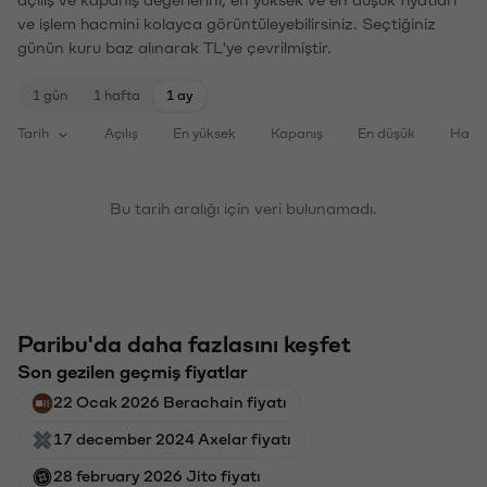
ve işlem hacmini kolayca görüntüleyebilirsiniz. Seçtiğiniz
günün kuru baz alınarak TL'ye çevrilmiştir.
1 gün
1 hafta
1 ay
Tarih
Açılış
En yüksek
Kapanış
En düşük
Haci
Bu tarih aralığı için veri bulunamadı.
Paribu'da daha fazlasını keşfet
Son gezilen geçmiş fiyatlar
22 Ocak 2026 Berachain fiyatı
17 december 2024 Axelar fiyatı
28 february 2026 Jito fiyatı