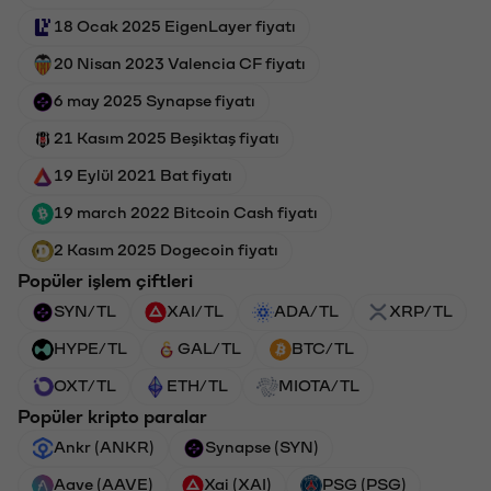
18 Ocak 2025 EigenLayer fiyatı
20 Nisan 2023 Valencia CF fiyatı
6 may 2025 Synapse fiyatı
21 Kasım 2025 Beşiktaş fiyatı
19 Eylül 2021 Bat fiyatı
19 march 2022 Bitcoin Cash fiyatı
2 Kasım 2025 Dogecoin fiyatı
Popüler işlem çiftleri
SYN/TL
XAI/TL
ADA/TL
XRP/TL
HYPE/TL
GAL/TL
BTC/TL
OXT/TL
ETH/TL
MIOTA/TL
Popüler kripto paralar
Ankr (ANKR)
Synapse (SYN)
Aave (AAVE)
Xai (XAI)
PSG (PSG)