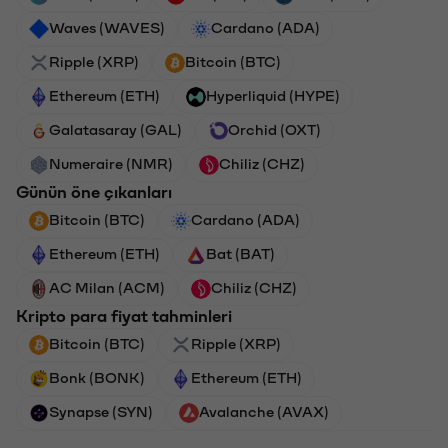
Waves (WAVES)
Cardano (ADA)
Ripple (XRP)
Bitcoin (BTC)
Ethereum (ETH)
Hyperliquid (HYPE)
Galatasaray (GAL)
Orchid (OXT)
Numeraire (NMR)
Chiliz (CHZ)
Günün öne çıkanları
Bitcoin (BTC)
Cardano (ADA)
Ethereum (ETH)
Bat (BAT)
AC Milan (ACM)
Chiliz (CHZ)
Kripto para fiyat tahminleri
Bitcoin (BTC)
Ripple (XRP)
Bonk (BONK)
Ethereum (ETH)
Synapse (SYN)
Avalanche (AVAX)