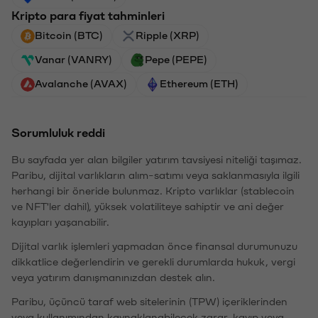
Kripto para fiyat tahminleri
Bitcoin (BTC)
Ripple (XRP)
Vanar (VANRY)
Pepe (PEPE)
Avalanche (AVAX)
Ethereum (ETH)
Sorumluluk reddi
Bu sayfada yer alan bilgiler yatırım tavsiyesi niteliği taşımaz.
Paribu, dijital varlıkların alım-satımı veya saklanmasıyla ilgili
herhangi bir öneride bulunmaz. Kripto varlıklar (stablecoin
ve NFT'ler dahil), yüksek volatiliteye sahiptir ve ani değer
kayıpları yaşanabilir.
Dijital varlık işlemleri yapmadan önce finansal durumunuzu
dikkatlice değerlendirin ve gerekli durumlarda hukuk, vergi
veya yatırım danışmanınızdan destek alın.
Paribu, üçüncü taraf web sitelerinin (TPW) içeriklerinden
veya kullanımından kaynaklanabilecek zarar, kayıp veya