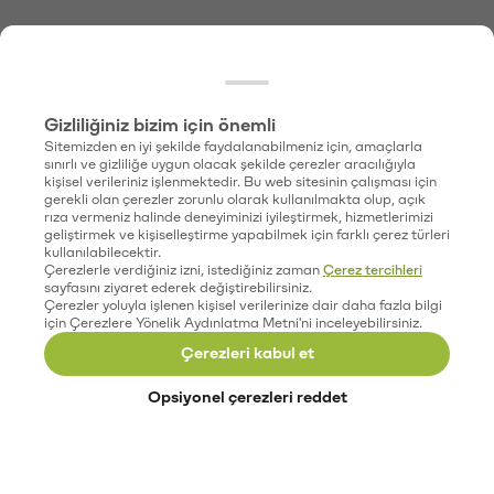
Gizliliğiniz bizim için önemli
Sitemizden en iyi şekilde faydalanabilmeniz için, amaçlarla
sınırlı ve gizliliğe uygun olacak şekilde çerezler aracılığıyla
kişisel verileriniz işlenmektedir. Bu web sitesinin çalışması için
gerekli olan çerezler zorunlu olarak kullanılmakta olup, açık
rıza vermeniz halinde deneyiminizi iyileştirmek, hizmetlerimizi
geliştirmek ve kişiselleştirme yapabilmek için farklı çerez türleri
kullanılabilecektir.
Çerezlerle verdiğiniz izni, istediğiniz zaman
Çerez tercihleri
sayfasını ziyaret ederek değiştirebilirsiniz.
Çerezler yoluyla işlenen kişisel verilerinize dair daha fazla bilgi
için Çerezlere Yönelik Aydınlatma Metni'ni inceleyebilirsiniz.
Çerezleri kabul et
Opsiyonel çerezleri reddet