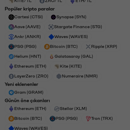
KITE/TL
ZRO/TL
ETH/TL
Popüler kripto paralar
Cartesi (CTSI)
Synapse (SYN)
Aave (AAVE)
Stargate Finance (STG)
Ankr (ANKR)
Waves (WAVES)
PSG (PSG)
Bitcoin (BTC)
Ripple (XRP)
Helium (HNT)
Galatasaray (GAL)
Ethereum (ETH)
Kite (KITE)
LayerZero (ZRO)
Numeraire (NMR)
Yeni eklenenler
Gram (GRAM)
Günün öne çıkanları
Ethereum (ETH)
Stellar (XLM)
Bitcoin (BTC)
PSG (PSG)
Tron (TRX)
Waves (WAVES)