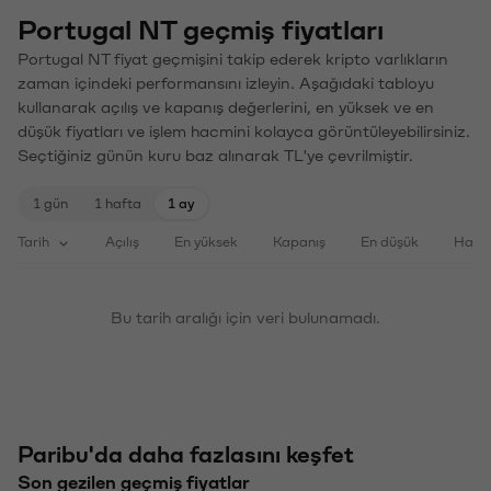
Portugal NT geçmiş fiyatları
Portugal NT fiyat geçmişini takip ederek kripto varlıkların
zaman içindeki performansını izleyin. Aşağıdaki tabloyu
kullanarak açılış ve kapanış değerlerini, en yüksek ve en
düşük fiyatları ve işlem hacmini kolayca görüntüleyebilirsiniz.
Seçtiğiniz günün kuru baz alınarak TL'ye çevrilmiştir.
1 gün
1 hafta
1 ay
Tarih
Açılış
En yüksek
Kapanış
En düşük
Haci
Bu tarih aralığı için veri bulunamadı.
Paribu'da daha fazlasını keşfet
Son gezilen geçmiş fiyatlar