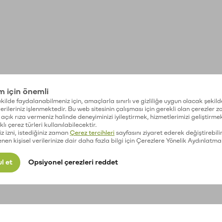
im için önemli
kilde faydalanabilmeniz için, amaçlarla sınırlı ve gizliliğe uygun olacak şekild
 verileriniz işlenmektedir. Bu web sitesinin çalışması için gerekli olan çerezler 
açık rıza vermeniz halinde deneyiminizi iyileştirmek, hizmetlerimizi geliştirmek
lı çerez türleri kullanılabilecektir.
iz izni, istediğiniz zaman
Çerez tercihleri
sayfasını ziyaret ederek değiştirebilir
enen kişisel verilerinize dair daha fazla bilgi için Çerezlere Yönelik Aydınlatma
l et
Opsiyonel çerezleri reddet