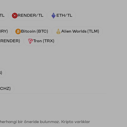
TL
RENDER/TL
ETH/TL
NRY)
Bitcoin (BTC)
Alien Worlds (TLM)
 (RENDER)
Tron (TRX)
)
 (CHZ)
li herhangi bir öneride bulunmaz. Kripto varlıklar