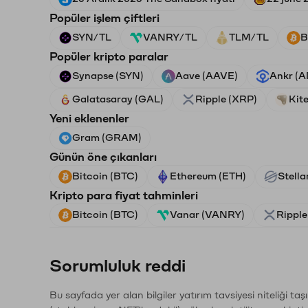
Popüler işlem çiftleri
SYN/TL
VANRY/TL
TLM/TL
B
Popüler kripto paralar
Synapse (SYN)
Aave (AAVE)
Ankr (
Galatasaray (GAL)
Ripple (XRP)
Kite
Yeni eklenenler
Gram (GRAM)
Günün öne çıkanları
Bitcoin (BTC)
Ethereum (ETH)
Stella
Kripto para fiyat tahminleri
Bitcoin (BTC)
Vanar (VANRY)
Ripple
Sorumluluk reddi
Bu sayfada yer alan bilgiler yatırım tavsiyesi niteliği ta