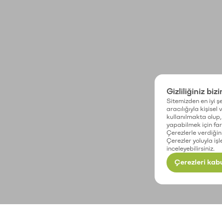
Gizliliğiniz biz
Sitemizden en iyi şe
aracılığıyla kişisel
kullanılmakta olup, 
yapabilmek için fark
Çerezlerle verdiğin
Çerezler yoluyla işl
inceleyebilirsiniz.
Çerezleri kabu