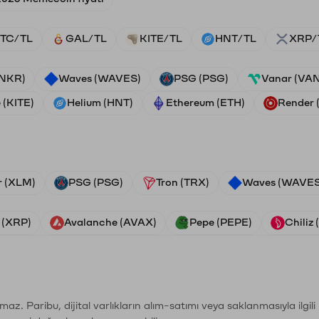
TC/TL
GAL/TL
KITE/TL
HNT/TL
XRP/
ANKR)
Waves (WAVES)
PSG (PSG)
Vanar (VA
 (KITE)
Helium (HNT)
Ethereum (ETH)
Render
r (XLM)
PSG (PSG)
Tron (TRX)
Waves (WAVES
 (XRP)
Avalanche (AVAX)
Pepe (PEPE)
Chiliz
şımaz. Paribu, dijital varlıkların alım-satımı veya saklanmasıyla ilgi