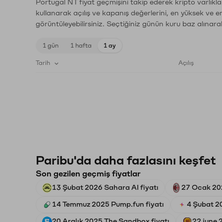
Portugal NT fiyat geçmişini takip ederek kripto varlıkl
kullanarak açılış ve kapanış değerlerini, en yüksek ve e
görüntüleyebilirsiniz. Seçtiğiniz günün kuru baz alınarak
1 gün
1 hafta
1 ay
Tarih
Açılış
Paribu'da daha fazlasını keşfet
Son gezilen geçmiş fiyatlar
13 Şubat 2026 Sahara AI fiyatı
27 Ocak 202
14 Temmuz 2025 Pump.fun fiyatı
4 Şubat 2
20 Aralık 2025 The Sandbox fiyatı
22 june 