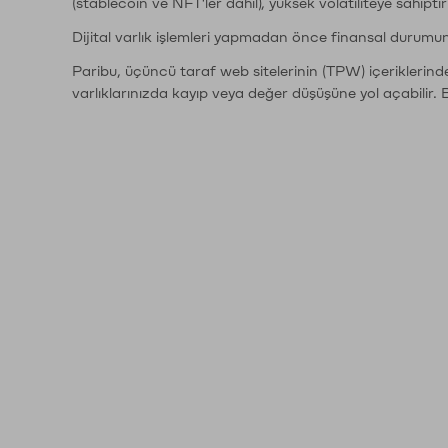
(stablecoin ve NFT'ler dahil), yüksek volatiliteye sahipti
Dijital varlık işlemleri yapmadan önce finansal durumu
Paribu, üçüncü taraf web sitelerinin (TPW) içeriklerin
varlıklarınızda kayıp veya değer düşüşüne yol açabilir. 