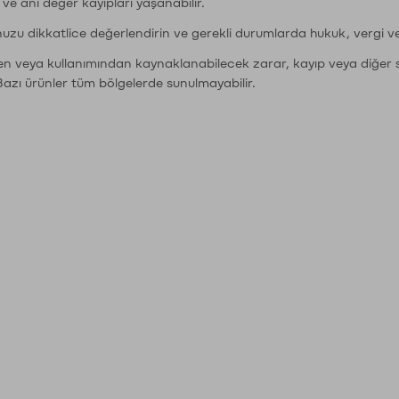
r ve ani değer kayıpları yaşanabilir.
nuzu dikkatlice değerlendirin ve gerekli durumlarda hukuk, vergi v
den veya kullanımından kaynaklanabilecek zarar, kayıp veya diğer 
Bazı ürünler tüm bölgelerde sunulmayabilir.