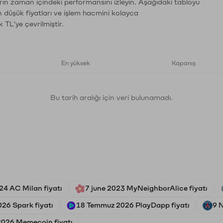
arın zaman içindeki performansını izleyin. Aşağıdaki tabloyu
n düşük fiyatları ve işlem hacmini kolayca
 TL'ye çevrilmiştir.
En yüksek
Kapanış
Bu tarih aralığı için veri bulunamadı.
4 AC Milan fiyatı
7 june 2023 MyNeighborAlice fiyatı
026 Spark fiyatı
18 Temmuz 2026 PlayDapp fiyatı
9 
2026 Memecoin fiyatı