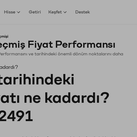
Hisse
Getiri
Keşfet
Destek
çmişi
çmiş Fiyat Performansı
n. Performansını ve tarihindeki önemli dönüm noktalarını daha
kadardı?
tarihindeki
yatı ne kadardı?
2491