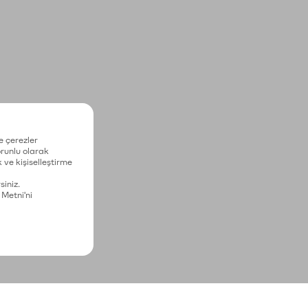
e çerezler
zorunlu olarak
 ve kişiselleştirme
siniz.
 Metni'ni