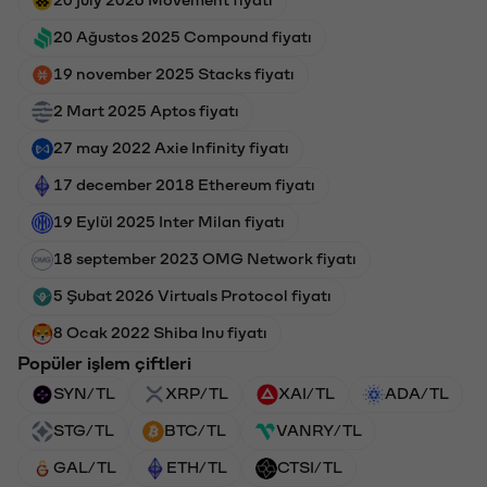
20 Ağustos 2025 Compound fiyatı
19 november 2025 Stacks fiyatı
2 Mart 2025 Aptos fiyatı
27 may 2022 Axie Infinity fiyatı
17 december 2018 Ethereum fiyatı
19 Eylül 2025 Inter Milan fiyatı
18 september 2023 OMG Network fiyatı
5 Şubat 2026 Virtuals Protocol fiyatı
8 Ocak 2022 Shiba Inu fiyatı
Popüler işlem çiftleri
SYN/TL
XRP/TL
XAI/TL
ADA/TL
STG/TL
BTC/TL
VANRY/TL
GAL/TL
ETH/TL
CTSI/TL