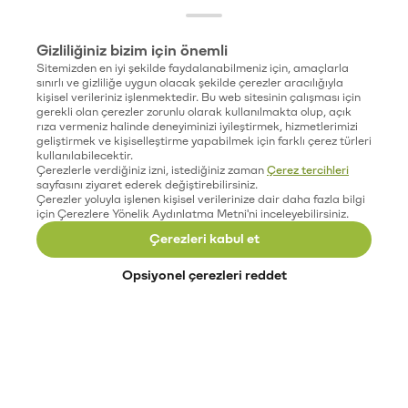
Gizliliğiniz bizim için önemli
Sitemizden en iyi şekilde faydalanabilmeniz için, amaçlarla
sınırlı ve gizliliğe uygun olacak şekilde çerezler aracılığıyla
kişisel verileriniz işlenmektedir. Bu web sitesinin çalışması için
gerekli olan çerezler zorunlu olarak kullanılmakta olup, açık
rıza vermeniz halinde deneyiminizi iyileştirmek, hizmetlerimizi
geliştirmek ve kişiselleştirme yapabilmek için farklı çerez türleri
kullanılabilecektir.
Çerezlerle verdiğiniz izni, istediğiniz zaman
Çerez tercihleri
sayfasını ziyaret ederek değiştirebilirsiniz.
Çerezler yoluyla işlenen kişisel verilerinize dair daha fazla bilgi
için Çerezlere Yönelik Aydınlatma Metni'ni inceleyebilirsiniz.
Çerezleri kabul et
Opsiyonel çerezleri reddet
Paribu’yu keşfet