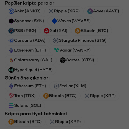
Popüler kripto paralar
Ankr (ANKR)
Ripple (XRP)
Aave (AAVE)
Synapse (SYN)
Waves (WAVES)
PSG (PSG)
Xai (XAI)
Bitcoin (BTC)
Cardano (ADA)
Stargate Finance (STG)
Ethereum (ETH)
Vanar (VANRY)
Galatasaray (GAL)
Cartesi (CTSI)
Hyperliquid (HYPE)
Günün öne çıkanları
Ethereum (ETH)
Stellar (XLM)
Tron (TRX)
Bitcoin (BTC)
Ripple (XRP)
Solana (SOL)
Kripto para fiyat tahminleri
Bitcoin (BTC)
Ripple (XRP)