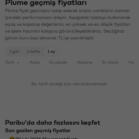
Plume geçmiş fiyatları
Plume fiyat geçmişini takip ederek kripto varlıkların zaman
içindeki performansını izleyin. Aşağıdaki tabloyu kullanarak
açılış ve kapanış değerlerini, en yüksek ve en düşük fiyatları
ve işlem hacmini kolayca görüntüleyebilirsiniz. Seçtiğiniz
günün kuru baz alınarak TL'ye çevrilmiştir.
1 gün
1 hafta
1 ay
Tarih
Açılış
En yüksek
Kapanış
En düşük
Haci
Bu tarih aralığı için veri bulunamadı.
Paribu'da daha fazlasını keşfet
Son gezilen geçmiş fiyatlar
20 july 2026 Movement fiyatı