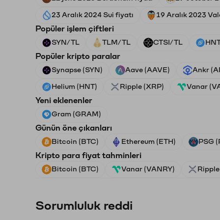
23 Aralık 2024 Sui fiyatı
19 Aralık 2023 Val
Popüler işlem çiftleri
SYN/TL
TLM/TL
CTSI/TL
HNT
Popüler kripto paralar
Synapse (SYN)
Aave (AAVE)
Ankr (
Helium (HNT)
Ripple (XRP)
Vanar (V
Yeni eklenenler
Gram (GRAM)
Günün öne çıkanları
Bitcoin (BTC)
Ethereum (ETH)
PSG (
Kripto para fiyat tahminleri
Bitcoin (BTC)
Vanar (VANRY)
Ripple
Sorumluluk reddi