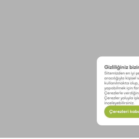
Gizliliğiniz biz
Sitemizden en iyi şe
aracılığıyla kişisel
kullanılmakta olup, 
yapabilmek için fark
Çerezlerle verdiğin
Çerezler yoluyla işl
inceleyebilirsiniz.
Çerezleri kabu