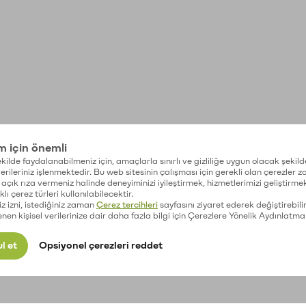
im için önemli
kilde faydalanabilmeniz için, amaçlarla sınırlı ve gizliliğe uygun olacak şekild
 verileriniz işlenmektedir. Bu web sitesinin çalışması için gerekli olan çerezler 
açık rıza vermeniz halinde deneyiminizi iyileştirmek, hizmetlerimizi geliştirmek
lı çerez türleri kullanılabilecektir.
iz izni, istediğiniz zaman
Çerez tercihleri
sayfasını ziyaret ederek değiştirebilir
enen kişisel verilerinize dair daha fazla bilgi için Çerezlere Yönelik Aydınlatma
l et
Opsiyonel çerezleri reddet