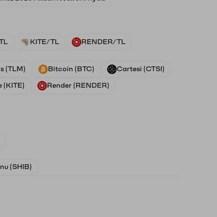
TL
KITE/TL
RENDER/TL
ds (TLM)
Bitcoin (BTC)
Cartesi (CTSI)
e (KITE)
Render (RENDER)
)
Inu (SHIB)