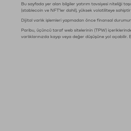
Bu sayfada yer alan bilgiler yatırım tavsiyesi niteliği ta
(stablecoin ve NFT'ler dahil), yüksek volatiliteye sahipti
Dijital varlık işlemleri yapmadan önce finansal durumu
Paribu, üçüncü taraf web sitelerinin (TPW) içeriklerin
varlıklarınızda kayıp veya değer düşüşüne yol açabilir. 