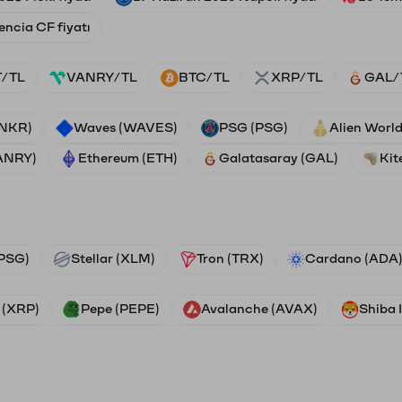
encia CF fiyatı
/TL
VANRY/TL
BTC/TL
XRP/TL
GAL/
ANKR)
Waves (WAVES)
PSG (PSG)
Alien Worl
ANRY)
Ethereum (ETH)
Galatasaray (GAL)
Kit
PSG)
Stellar (XLM)
Tron (TRX)
Cardano (ADA
 (XRP)
Pepe (PEPE)
Avalanche (AVAX)
Shiba 