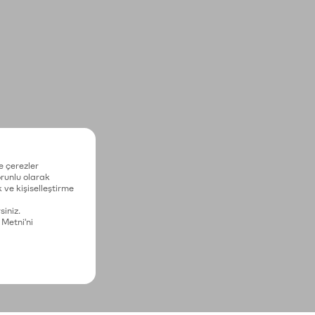
e çerezler
zorunlu olarak
 ve kişiselleştirme
siniz.
 Metni'ni