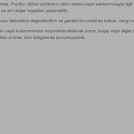
şımaz. Paribu, dijital varlıkların alım-satımı veya saklanmasıyla ilgi
r ve ani değer kayıpları yaşanabilir.
nuzu dikkatlice değerlendirin ve gerekli durumlarda hukuk, vergi v
den veya kullanımından kaynaklanabilecek zarar, kayıp veya diğer 
Bazı ürünler tüm bölgelerde sunulmayabilir.