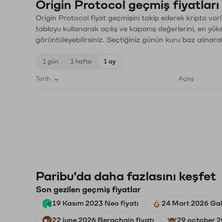
Origin Protocol geçmiş fiyatları
Origin Protocol fiyat geçmişini takip ederek kripto varl
tabloyu kullanarak açılış ve kapanış değerlerini, en yük
görüntüleyebilirsiniz. Seçtiğiniz günün kuru baz alınarak
1 gün
1 hafta
1 ay
Tarih
Açılış
Paribu'da daha fazlasını keşfet
Son gezilen geçmiş fiyatlar
19 Kasım 2023 Neo fiyatı
24 Mart 2026 Gal
22 june 2026 Berachain fiyatı
29 october 20