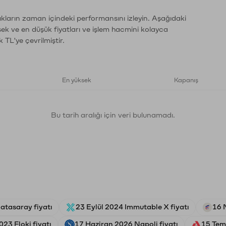
ıkların zaman içindeki performansını izleyin. Aşağıdaki
sek ve en düşük fiyatları ve işlem hacmini kolayca
 TL'ye çevrilmiştir.
En yüksek
Kapanış
Bu tarih aralığı için veri bulunamadı.
atasaray fiyatı
23 Eylül 2024 Immutable X fiyatı
16 
23 Floki fiyatı
17 Haziran 2026 Napoli fiyatı
15 Tem