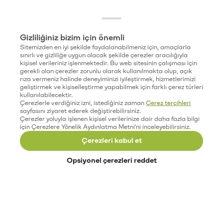
Gizliliğiniz bizim için önemli
Sitemizden en iyi şekilde faydalanabilmeniz için, amaçlarla
sınırlı ve gizliliğe uygun olacak şekilde çerezler aracılığıyla
kişisel verileriniz işlenmektedir. Bu web sitesinin çalışması için
gerekli olan çerezler zorunlu olarak kullanılmakta olup, açık
rıza vermeniz halinde deneyiminizi iyileştirmek, hizmetlerimizi
geliştirmek ve kişiselleştirme yapabilmek için farklı çerez türleri
kullanılabilecektir.
Çerezlerle verdiğiniz izni, istediğiniz zaman
Çerez tercihleri
sayfasını ziyaret ederek değiştirebilirsiniz.
Çerezler yoluyla işlenen kişisel verilerinize dair daha fazla bilgi
için Çerezlere Yönelik Aydınlatma Metni'ni inceleyebilirsiniz.
Çerezleri kabul et
Opsiyonel çerezleri reddet