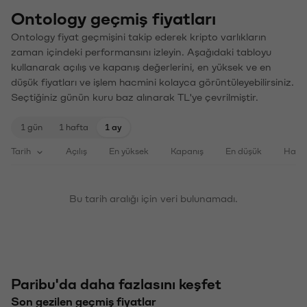
Ontology geçmiş fiyatları
Ontology fiyat geçmişini takip ederek kripto varlıkların
zaman içindeki performansını izleyin. Aşağıdaki tabloyu
kullanarak açılış ve kapanış değerlerini, en yüksek ve en
düşük fiyatları ve işlem hacmini kolayca görüntüleyebilirsiniz.
Seçtiğiniz günün kuru baz alınarak TL'ye çevrilmiştir.
1 gün
1 hafta
1 ay
Tarih
Açılış
En yüksek
Kapanış
En düşük
Haci
Bu tarih aralığı için veri bulunamadı.
Paribu'da daha fazlasını keşfet
Son gezilen geçmiş fiyatlar