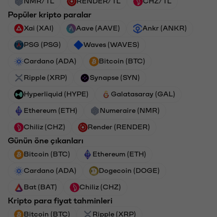
NMR/TL
RENDER/TL
CHZ/TL
Popüler kripto paralar
Xai (XAI)
Aave (AAVE)
Ankr (ANKR)
PSG (PSG)
Waves (WAVES)
Cardano (ADA)
Bitcoin (BTC)
Ripple (XRP)
Synapse (SYN)
Hyperliquid (HYPE)
Galatasaray (GAL)
Ethereum (ETH)
Numeraire (NMR)
Chiliz (CHZ)
Render (RENDER)
Günün öne çıkanları
Bitcoin (BTC)
Ethereum (ETH)
Cardano (ADA)
Dogecoin (DOGE)
Bat (BAT)
Chiliz (CHZ)
Kripto para fiyat tahminleri
Bitcoin (BTC)
Ripple (XRP)