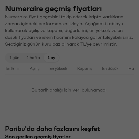
Numeraire geçmiş fiyatları
Numeraire fiyat geçmişini takip ederek kripto varlıkların
zaman içindeki performansını izleyin. Aşağıdaki tabloyu
kullanarak açılış ve kapanış değerlerini, en yüksek ve en
düşük fiyatları ve işlem hacmini kolayca görüntüleyebilirsiniz.
Seçtiğiniz günün kuru baz alınarak TL'ye çevrilmiştir.
1 gün
1 hafta
1 ay
Tarih
Açılış
En yüksek
Kapanış
En düşük
Haci
Bu tarih aralığı için veri bulunamadı.
Paribu'da daha fazlasını keşfet
Son gezilen geçmiş fiyatlar