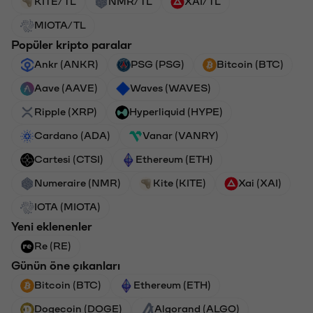
KITE/TL
NMR/TL
XAI/TL
MIOTA/TL
Popüler kripto paralar
Ankr (ANKR)
PSG (PSG)
Bitcoin (BTC)
Aave (AAVE)
Waves (WAVES)
Ripple (XRP)
Hyperliquid (HYPE)
Cardano (ADA)
Vanar (VANRY)
Cartesi (CTSI)
Ethereum (ETH)
Numeraire (NMR)
Kite (KITE)
Xai (XAI)
IOTA (MIOTA)
Yeni eklenenler
Re (RE)
Günün öne çıkanları
Bitcoin (BTC)
Ethereum (ETH)
Dogecoin (DOGE)
Algorand (ALGO)