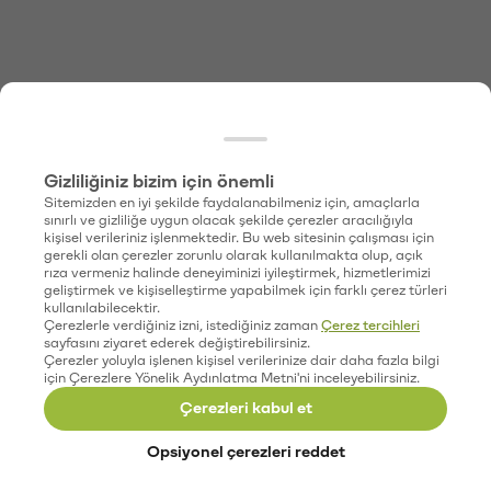
Gizliliğiniz bizim için önemli
Sitemizden en iyi şekilde faydalanabilmeniz için, amaçlarla
sınırlı ve gizliliğe uygun olacak şekilde çerezler aracılığıyla
kişisel verileriniz işlenmektedir. Bu web sitesinin çalışması için
gerekli olan çerezler zorunlu olarak kullanılmakta olup, açık
rıza vermeniz halinde deneyiminizi iyileştirmek, hizmetlerimizi
geliştirmek ve kişiselleştirme yapabilmek için farklı çerez türleri
kullanılabilecektir.
Çerezlerle verdiğiniz izni, istediğiniz zaman
Çerez tercihleri
sayfasını ziyaret ederek değiştirebilirsiniz.
Çerezler yoluyla işlenen kişisel verilerinize dair daha fazla bilgi
için Çerezlere Yönelik Aydınlatma Metni'ni inceleyebilirsiniz.
Çerezleri kabul et
Opsiyonel çerezleri reddet