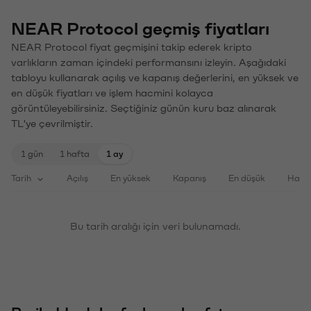
NEAR Protocol geçmiş fiyatları
NEAR Protocol fiyat geçmişini takip ederek kripto
varlıkların zaman içindeki performansını izleyin. Aşağıdaki
tabloyu kullanarak açılış ve kapanış değerlerini, en yüksek ve
en düşük fiyatları ve işlem hacmini kolayca
görüntüleyebilirsiniz. Seçtiğiniz günün kuru baz alınarak
TL'ye çevrilmiştir.
1 gün
1 hafta
1 ay
Tarih
Açılış
En yüksek
Kapanış
En düşük
Haci
Bu tarih aralığı için veri bulunamadı.