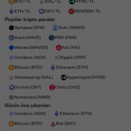
BTC/TL
GAL/TL
HYPE/TL
ETH/TL
OXT/TL
RENDER/TL
Popüler kripto paralar
Synapse (SYN)
Ankr (ANKR)
Aave (AAVE)
PSG (PSG)
Waves (WAVES)
Xai (XAI)
Cardano (ADA)
Ripple (XRP)
Bitcoin (BTC)
Ethereum (ETH)
Galatasaray (GAL)
Hyperliquid (HYPE)
Orchid (OXT)
Chiliz (CHZ)
Numeraire (NMR)
Günün öne çıkanları
Cardano (ADA)
Ethereum (ETH)
Bitcoin (BTC)
Bat (BAT)