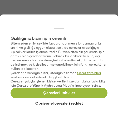
Gizliliğiniz bizim için önemli
Sitemizden en iyi şekilde faydalanabilmeniz için, amaçlarla
sınırlı ve gizliliğe uygun olacak şekilde çerezler aracılığıyla
kişisel verileriniz işlenmektedir. Bu web sitesinin çalışması için
gerekli olan çerezler zorunlu olarak kullanılmakta olup, açık
rıza vermeniz halinde deneyiminizi iyileştirmek, hizmetlerimizi
geliştirmek ve kişiselleştirme yapabilmek için farklı çerez türleri
kullanılabilecektir.
Çerezlerle verdiğiniz izni, istediğiniz zaman
Çerez tercihleri
sayfasını ziyaret ederek değiştirebilirsiniz.
Çerezler yoluyla işlenen kişisel verilerinize dair daha fazla bilgi
için Çerezlere Yönelik Aydınlatma Metni'ni inceleyebilirsiniz.
Çerezleri kabul et
Opsiyonel çerezleri reddet