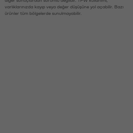
diğer sonuçlardan sorumlu değildir. TPW kullanımı,
varlıklarınızda kayıp veya değer düşüşüne yol açabilir. Bazı
ürünler tüm bölgelerde sunulmayabilir.