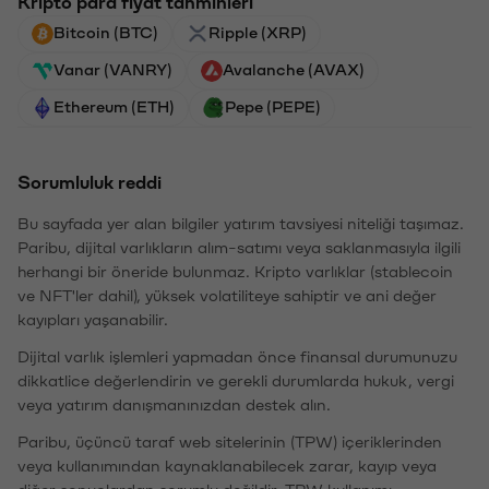
Kripto para fiyat tahminleri
Bitcoin (BTC)
Ripple (XRP)
Vanar (VANRY)
Avalanche (AVAX)
Ethereum (ETH)
Pepe (PEPE)
Sorumluluk reddi
Bu sayfada yer alan bilgiler yatırım tavsiyesi niteliği taşımaz.
Paribu, dijital varlıkların alım-satımı veya saklanmasıyla ilgili
herhangi bir öneride bulunmaz. Kripto varlıklar (stablecoin
ve NFT'ler dahil), yüksek volatiliteye sahiptir ve ani değer
kayıpları yaşanabilir.
Dijital varlık işlemleri yapmadan önce finansal durumunuzu
dikkatlice değerlendirin ve gerekli durumlarda hukuk, vergi
veya yatırım danışmanınızdan destek alın.
Paribu, üçüncü taraf web sitelerinin (TPW) içeriklerinden
veya kullanımından kaynaklanabilecek zarar, kayıp veya