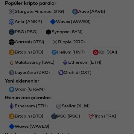
Popüler kripto paralar
Stargate Finance (STG)
Aave (AAVE)
Ankr (ANKR)
Waves (WAVES)
PSG (PSG)
Synapse (SYN)
Cartesi (CTSI)
Ripple (XRP)
Bitcoin (BTC)
Helium (HNT)
Xai (XAI)
Galatasaray (GAL)
Ethereum (ETH)
LayerZero (ZRO)
Orchid (OXT)
Yeni eklenenler
Gram (GRAM)
Günün öne çıkanları
Ethereum (ETH)
Stellar (XLM)
Bitcoin (BTC)
PSG (PSG)
Tron (TRX)
Waves (WAVES)