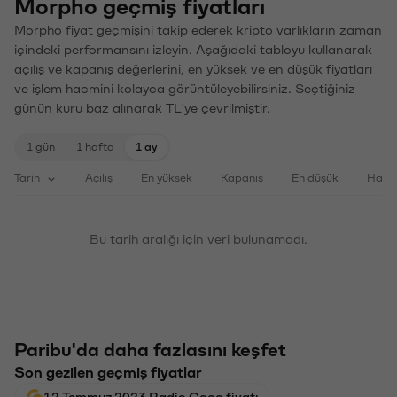
Morpho geçmiş fiyatları
Morpho fiyat geçmişini takip ederek kripto varlıkların zaman
içindeki performansını izleyin. Aşağıdaki tabloyu kullanarak
açılış ve kapanış değerlerini, en yüksek ve en düşük fiyatları
ve işlem hacmini kolayca görüntüleyebilirsiniz. Seçtiğiniz
günün kuru baz alınarak TL'ye çevrilmiştir.
1 gün
1 hafta
1 ay
Tarih
Açılış
En yüksek
Kapanış
En düşük
Haci
Bu tarih aralığı için veri bulunamadı.
Paribu'da daha fazlasını keşfet
Son gezilen geçmiş fiyatlar