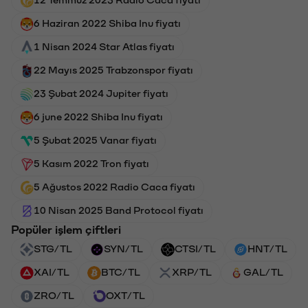
12 Temmuz 2023 Radio Caca fiyatı
6 Haziran 2022 Shiba Inu fiyatı
1 Nisan 2024 Star Atlas fiyatı
22 Mayıs 2025 Trabzonspor fiyatı
23 Şubat 2024 Jupiter fiyatı
6 june 2022 Shiba Inu fiyatı
5 Şubat 2025 Vanar fiyatı
5 Kasım 2022 Tron fiyatı
5 Ağustos 2022 Radio Caca fiyatı
10 Nisan 2025 Band Protocol fiyatı
Popüler işlem çiftleri
STG/TL
SYN/TL
CTSI/TL
HNT/TL
XAI/TL
BTC/TL
XRP/TL
GAL/TL
ZRO/TL
OXT/TL