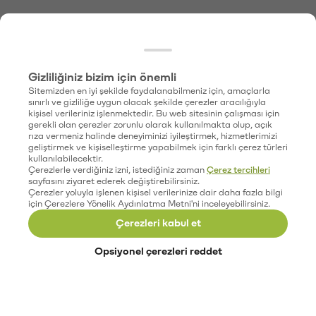
Gizliliğiniz bizim için önemli
Sitemizden en iyi şekilde faydalanabilmeniz için, amaçlarla
sınırlı ve gizliliğe uygun olacak şekilde çerezler aracılığıyla
kişisel verileriniz işlenmektedir. Bu web sitesinin çalışması için
gerekli olan çerezler zorunlu olarak kullanılmakta olup, açık
rıza vermeniz halinde deneyiminizi iyileştirmek, hizmetlerimizi
geliştirmek ve kişiselleştirme yapabilmek için farklı çerez türleri
kullanılabilecektir.
Çerezlerle verdiğiniz izni, istediğiniz zaman
Çerez tercihleri
sayfasını ziyaret ederek değiştirebilirsiniz.
Çerezler yoluyla işlenen kişisel verilerinize dair daha fazla bilgi
için Çerezlere Yönelik Aydınlatma Metni'ni inceleyebilirsiniz.
Çerezleri kabul et
Opsiyonel çerezleri reddet