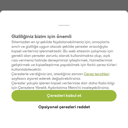
Gizliliğiniz bizim için önemli
Sitemizden en iyi şekilde faydalanabilmeniz için, amaçlarla
sınırlı ve gizliliğe uygun olacak şekilde çerezler aracılığıyla
kişisel verileriniz işlenmektedir. Bu web sitesinin çalışması için
gerekli olan çerezler zorunlu olarak kullanılmakta olup, açık
rıza vermeniz halinde deneyiminizi iyileştirmek, hizmetlerimizi
geliştirmek ve kişiselleştirme yapabilmek için farklı çerez türleri
kullanılabilecektir.
Çerezlerle verdiğiniz izni, istediğiniz zaman
Çerez tercihleri
sayfasını ziyaret ederek değiştirebilirsiniz.
Çerezler yoluyla işlenen kişisel verilerinize dair daha fazla bilgi
için Çerezlere Yönelik Aydınlatma Metni'ni inceleyebilirsiniz.
Çerezleri kabul et
Opsiyonel çerezleri reddet