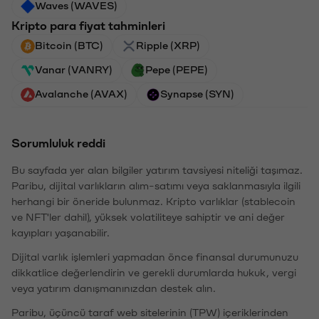
Waves (WAVES)
Kripto para fiyat tahminleri
Bitcoin (BTC)
Ripple (XRP)
Vanar (VANRY)
Pepe (PEPE)
Avalanche (AVAX)
Synapse (SYN)
Sorumluluk reddi
Bu sayfada yer alan bilgiler yatırım tavsiyesi niteliği taşımaz.
Paribu, dijital varlıkların alım-satımı veya saklanmasıyla ilgili
herhangi bir öneride bulunmaz. Kripto varlıklar (stablecoin
ve NFT'ler dahil), yüksek volatiliteye sahiptir ve ani değer
kayıpları yaşanabilir.
Dijital varlık işlemleri yapmadan önce finansal durumunuzu
dikkatlice değerlendirin ve gerekli durumlarda hukuk, vergi
veya yatırım danışmanınızdan destek alın.
Paribu, üçüncü taraf web sitelerinin (TPW) içeriklerinden