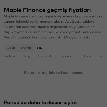
Maple Finance geçmiş fiyatları
Maple Finance fiyat geçmişini takip ederek kripto varlıkların
zaman içindeki performansını izleyin. Aşağıdaki tabloyu
kullanarak açılış ve kapanış değerlerini, en yüksek ve en
düşük fiyatları ve işlem hacmini kolayca görüntüleyebilirsiniz.
Seçtiğiniz günün kuru baz alınarak TL'ye çevrilmiştir.
1 gün
1 hafta
1 ay
Tarih
Açılış
En yüksek
Kapanış
En düşük
Haci
Bu tarih aralığı için veri bulunamadı.
Paribu'da daha fazlasını keşfet