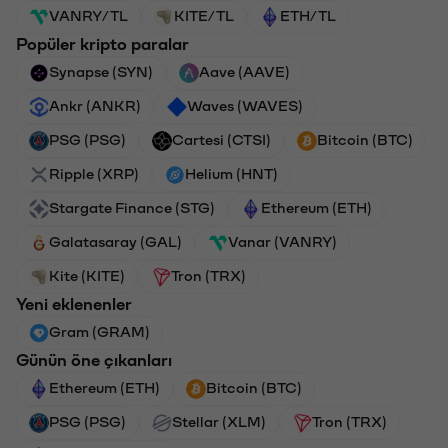
VANRY/TL
KITE/TL
ETH/TL
Popüler kripto paralar
Synapse (SYN)
Aave (AAVE)
Ankr (ANKR)
Waves (WAVES)
PSG (PSG)
Cartesi (CTSI)
Bitcoin (BTC)
Ripple (XRP)
Helium (HNT)
Stargate Finance (STG)
Ethereum (ETH)
Galatasaray (GAL)
Vanar (VANRY)
Kite (KITE)
Tron (TRX)
Yeni eklenenler
Gram (GRAM)
Günün öne çıkanları
Ethereum (ETH)
Bitcoin (BTC)
PSG (PSG)
Stellar (XLM)
Tron (TRX)